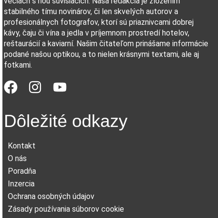
veciach s ňou súvisiacich. Naša redakcia je zložením
stabilného tímu novinárov, či len skvelých autorov a
profesionálnych fotografov, ktorí sú priaznivcami dobrej
kávy, čaju či vína a jedla v príjemnom prostredí hotelov,
reštaurácií a kaviarní. Našim čitateľom prinášame informácie
podané našou optikou, a to nielen krásnymi textami, ale aj
fotkami.
Dôležité odkazy
Kontakt
O nás
Poradňa
Inzercia
Ochrana osobných údajov
Zásady používania súborov cookie