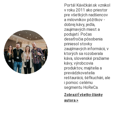
Portál Kávičkári.sk vznikol
v roku 2011 ako priestor
pre všetkých nadšencov
a milovníkov pôžitkov -
dobrej kávy, jedla,
zaujimavých miest a
podujatí. Počas
desaťročia pôsobenia
priniesol stovky
zauijímavých informácii, v
ktorých sa rozoberala
káva, slovenské pražiarne
kávy, výrobcovia
produktov, majitelia a
prevádzkovatelia
reštaurácii, šéfkuchári, ale
i pomoc celému
segmentu HoReCa.
Zobraziť všetky články
autora >