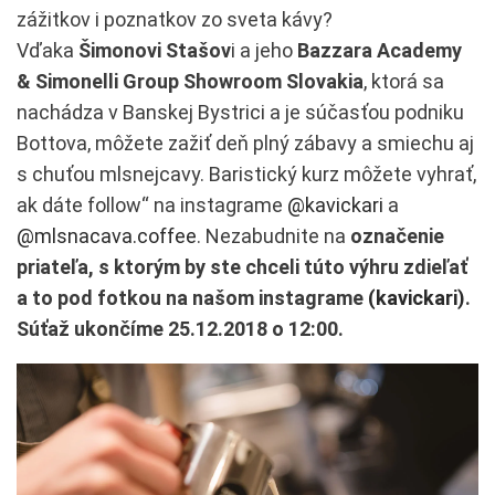
zážitkov i poznatkov zo sveta kávy?
Vďaka
Šimonovi Stašov
i a jeho
Bazzara Academy
& Simonelli Group Showroom Slovakia
, ktorá sa
nachádza v Banskej Bystrici a je súčasťou podniku
Bottova, môžete zažiť deň plný zábavy a smiechu aj
s chuťou mlsnejcavy. Baristický kurz môžete vyhrať,
ak dáte follow“ na instagrame
@kavickari
a
@mlsnacava.coffee
. Nezabudnite na
označenie
priateľa, s ktorým by ste chceli túto výhru zdieľať
a to pod fotkou na našom instagrame
(kavickari)
.
Súťaž ukončíme 25.12.2018 o 12:00.