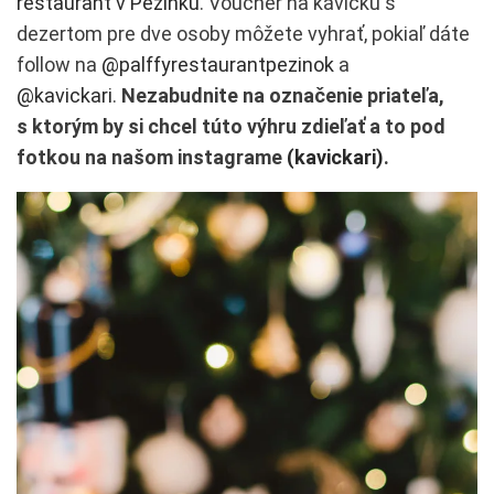
restaurant v Pezinku
. Voucher na kávičku s
dezertom pre dve osoby môžete vyhrať, pokiaľ dáte
follow na
@palffyrestaurantpezinok
a
@kavickari
.
Nezabudnite na označenie priateľa,
s ktorým by si chcel túto výhru zdieľať a to pod
fotkou na našom instagrame
(kavickari)
.