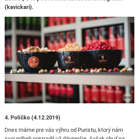
(kavickari).
4. Políčko (4.12.2019)
Dnes máme pre vás výhru od
Puristu
, ktorý nám
svoj príbeh prezradil už dávnejšie. Avšak chuť na