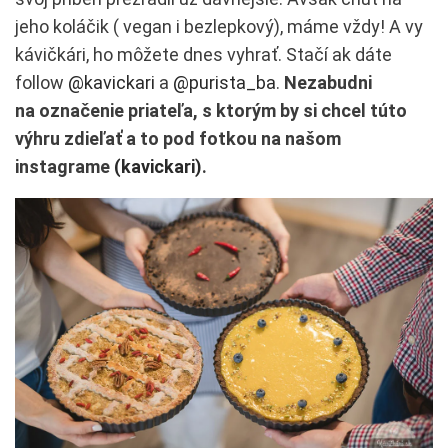
jeho koláčik ( vegan i bezlepkový), máme vždy! A vy
kávičkári, ho môžete dnes vyhrať. Stačí ak dáte
follow
@kavickari
a
@purista_ba
.
Nezabudni
na označenie priateľa, s ktorým by si chcel túto
výhru zdieľať a to pod fotkou na našom
instagrame
(kavickari)
.