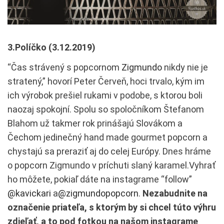
3.Políčko (3.12.2019)
“Čas strávený s popcornom
Zigmundo
nikdy nie je
stratený,” hovorí Peter Červeň, hoci trvalo, kým im
ich výrobok prešiel rukami v podobe, s ktorou boli
naozaj spokojní. Spolu so spoločníkom Štefanom
Blahom už takmer rok prinášajú Slovákom a
Čechom jedinečný hand made gourmet popcorn a
chystajú sa preraziť aj do celej Európy. Dnes hráme
o popcorn Zigmundo v príchuti slaný karamel.Vyhrať
ho môžete, pokiaľ dáte na instagrame “follow”
@kavickari
a
@zigmundopopcorn
.
Nezabudnite na
označenie priateľa, s ktorým by si chcel túto výhru
zdieľať, a to pod fotkou na našom instagrame