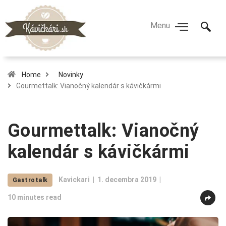
Home
Novinky
Gourmettalk: Vianočný kalendár s kávičkármi
Gourmettalk: Vianočný
kalendár s kávičkármi
Kavickari
1. decembra 2019
Gastrotalk
10 minutes read