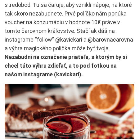
stredobod. Tu sa čaruje, aby vznikli nápoje, na ktoré
tak skoro nezabudnete. Prvé políčko nám ponúka
voucher na konzumáciu v hodnote 10€ práve v
tomto čarovnom kráľovstve. Stačí ak dáš na
instagrame “follow”
@kavickari
a
@barovnacarovna
a výhra magického polička môže byť tvoja.
Nezabudni na označenie priateľa, s ktorým by si
chcel túto výhru zdieľať, a to pod fotkou na
našom instagrame (kavickari).