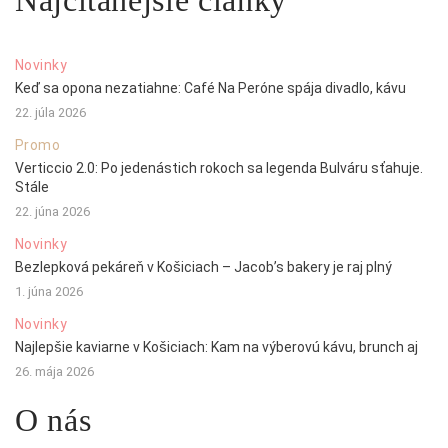
Najčítanejšie články
Novinky
Keď sa opona nezatiahne: Café Na Peróne spája divadlo, kávu
22. júla 2026
Promo
Verticcio 2.0: Po jedenástich rokoch sa legenda Bulváru sťahuje.
Stále
22. júna 2026
Novinky
Bezlepková pekáreň v Košiciach – Jacob’s bakery je raj plný
1. júna 2026
Novinky
Najlepšie kaviarne v Košiciach: Kam na výberovú kávu, brunch aj
26. mája 2026
O nás