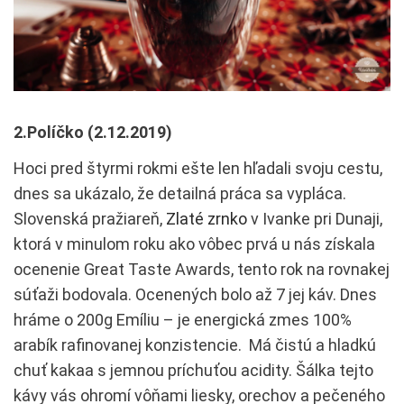
2.Políčko (2.12.2019)
Hoci pred štyrmi rokmi ešte len hľadali svoju cestu,
dnes sa ukázalo, že detailná práca sa vypláca.
Slovenská pražiareň,
Zlaté zrnko
v Ivanke pri Dunaji,
ktorá v minulom roku ako vôbec prvá u nás získala
ocenenie Great Taste Awards, tento rok na rovnakej
súťaži bodovala. Ocenených bolo až 7 jej káv. Dnes
hráme o 200g Emíliu – je energická zmes 100%
arabík rafinovanej konzistencie. Má čistú a hladkú
chuť kakaa s jemnou príchuťou acidity. Šálka tejto
kávy vás ohromí vôňami liesky, orechov a pečeného