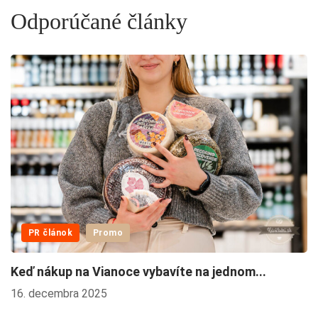
Odporúčané články
PR článok
Promo
Keď nákup na Vianoce vybavíte na jednom...
V
16. decembra 2025
2