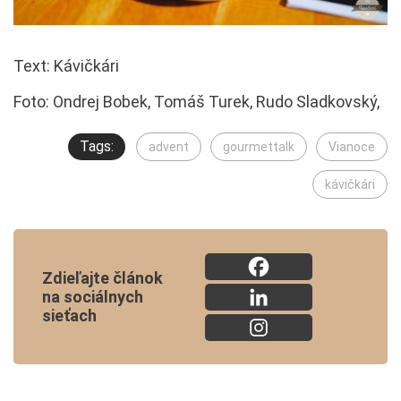
Text: Kávičkári
Foto: Ondrej Bobek, Tomáš Turek, Rudo Sladkovský,
Tags:
advent
gourmettalk
Vianoce
kávičkári
Zdieľajte článok
na sociálnych
sieťach