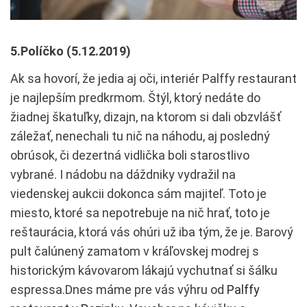
5.Políčko (5.12.2019)
Ak sa hovorí, že jedia aj oči, interiér Palffy restaurant
je najlepším predkrmom. Štýl, ktorý nedáte do
žiadnej škatuľky, dizajn, na ktorom si dali obzvlášť
záležať, nenechali tu nič na náhodu, aj posledný
obrúsok, či dezertná vidlička boli starostlivo
vybrané. I nádobu na dáždniky vydražil na
viedenskej aukcii dokonca sám majiteľ. Toto je
miesto, ktoré sa nepotrebuje na nič hrať, toto je
reštaurácia, ktorá vás ohúri už iba tým, že je. Barový
pult čalúnený zamatom v kráľovskej modrej s
historickým kávovarom lákajú vychutnať si šálku
espressa.Dnes máme pre vás výhru od
Palffy