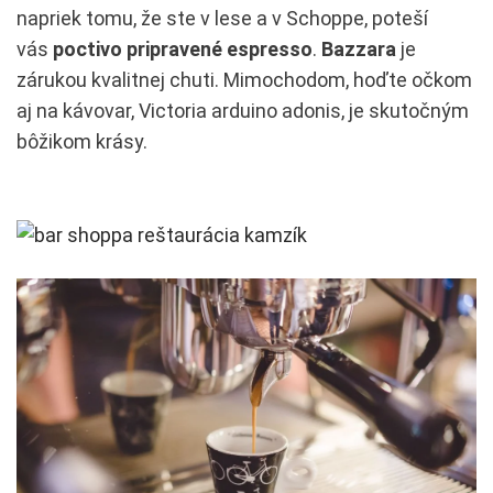
napriek tomu, že ste v lese a v Schoppe, poteší
vás
poctivo pripravené espresso
.
Bazzara
je
zárukou kvalitnej chuti. Mimochodom, hoďte očkom
aj na kávovar, Victoria arduino adonis, je skutočným
bôžikom krásy.