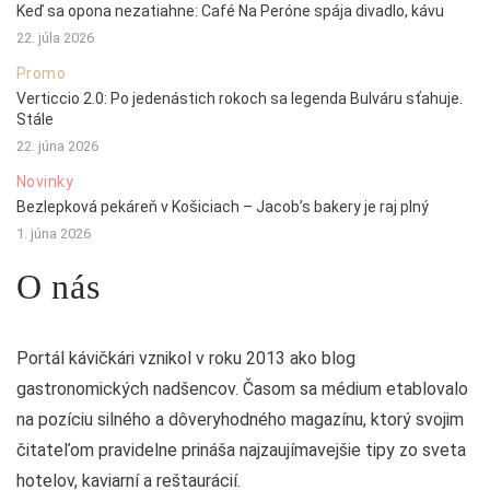
Keď sa opona nezatiahne: Café Na Peróne spája divadlo, kávu
22. júla 2026
Promo
Verticcio 2.0: Po jedenástich rokoch sa legenda Bulváru sťahuje.
Stále
22. júna 2026
Novinky
Bezlepková pekáreň v Košiciach – Jacob’s bakery je raj plný
1. júna 2026
O nás
Portál kávičkári vznikol v roku 2013 ako blog
gastronomických nadšencov. Časom sa médium etablovalo
na pozíciu silného a dôveryhodného magazínu, ktorý svojim
čitateľom pravidelne prináša najzaujímavejšie tipy zo sveta
hotelov, kaviarní a reštaurácií.