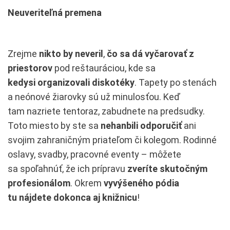
Neuveriteľná premena
Zrejme
nikto by neveril
,
čo sa dá vyčarovať z
priestorov
pod reštauráciou, kde sa
kedysi organizovali diskotéky
. Tapety po stenách
a neónové žiarovky sú už minulosťou. Keď
tam nazriete tentoraz, zabudnete na predsudky.
Toto miesto by ste sa
nehanbili odporučiť
ani
svojim zahraničným priateľom či kolegom. Rodinné
oslavy, svadby, pracovné eventy – môžete
sa spoľahnúť, že ich prípravu
zveríte skutočným
profesionálom
. Okrem
vyvýšeného pódia
tu nájdete dokonca aj knižnicu
!