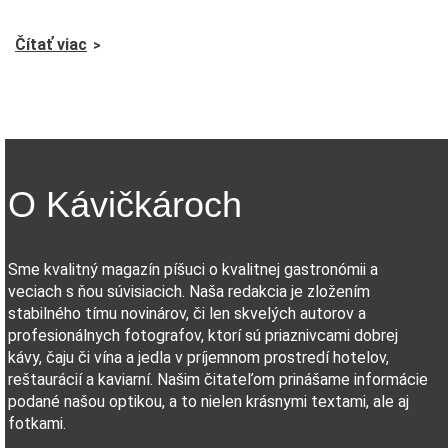
Čítať viac
O Kávičkároch
Sme kvalitný magazín píšuci o kvalitnej gastronómii a
veciach s ňou súvisiacich. Naša redakcia je zložením
stabilného tímu novinárov, či len skvelých autorov a
profesionálnych fotografov, ktorí sú priaznivcami dobrej
kávy, čaju či vína a jedla v príjemnom prostredí hotelov,
reštaurácií a kaviarní. Našim čitateľom prinášame informácie
podané našou optikou, a to nielen krásnymi textami, ale aj
fotkami.