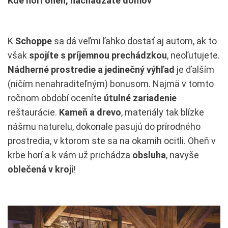
Kde horí oheň, nachádzate domov
K
Schoppe
sa dá veľmi ľahko dostať aj autom, ak to
však
spojíte s príjemnou prechádzkou
, neoľutujete.
Nádherné prostredie a jedinečný výhľad
je ďalším
(ničím nenahraditeľným) bonusom. Najmä v tomto
ročnom období oceníte
útulné zariadenie
reštaurácie.
Kameň a drevo
, materiály tak blízke
nášmu naturelu, dokonale pasujú do prírodného
prostredia, v ktorom ste sa na okamih ocitli. Oheň v
krbe horí a k vám už prichádza
obsluha
, navyše
oblečená v kroji
!