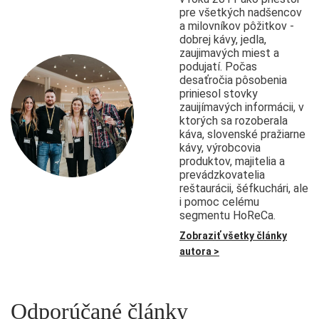
pre všetkých nadšencov
a milovníkov pôžitkov -
dobrej kávy, jedla,
zaujimavých miest a
podujatí. Počas
desaťročia pôsobenia
priniesol stovky
zauijímavých informácii, v
ktorých sa rozoberala
káva, slovenské pražiarne
kávy, výrobcovia
produktov, majitelia a
prevádzkovatelia
reštaurácii, šéfkuchári, ale
i pomoc celému
segmentu HoReCa.
Zobraziť všetky články
autora >
Odporúčané články