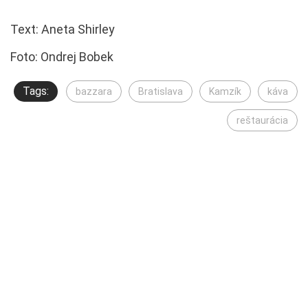
Text: Aneta Shirley
Foto: Ondrej Bobek
Tags:
bazzara
Bratislava
Kamzík
káva
reštaurácia