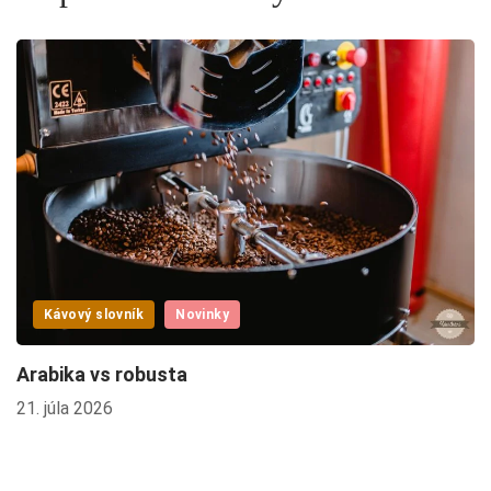
Kávový slovník
Novinky
Arabika vs robusta
21. júla 2026
D
16