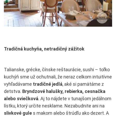
Tradičná kuchyňa, netradičný zážitok
Talianske, grécke, čínske reštaurácie, sushi – toľko
kuchýň sme už ochutnali, že neraz celkom intuitívne
vyhľadávame
tradičné jedlá
, aké si pamätáme z
detstva.
Bryndzové halušky, rebierka, cesnačka
alebo sviečková
. Aj to nájdete v tunajšom jedálnom
lístku, ktorý určite nesklame. Nezabudnite ani na
slivkové gule
s makom alebo štrúdľu ako dezert. A