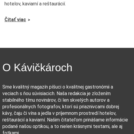
hotelov, kaviarní a reštaurácií.
Čítať viac
O Kávičkároch
Sme kvalitný magazín píšuci o kvalitnej gastronómii a
veciach s ňou súvisiacich. Naša redakcia je zložením
stabilného tímu novinárov, či len skvelých autorov a
profesionálnych fotografov, ktorí sú priaznivcami dobrej
kávy, čaju či vína a jedla v príjemnom prostredí hotelov,
reštaurácií a kaviarní. Našim čitateľom prinášame informácie
podané našou optikou, a to nielen krásnymi textami, ale aj
fotkami.