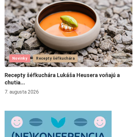
Novinky
Recepty šéfkuchára
Recepty šéfkuchára Lukáša Heusera voňajú a
L
chutia...
4.
7. augusta 2026