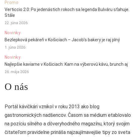
Promo
Verticcio 2.0: Po jedenástich rokoch sa legenda Bulváru sťahuje.
Stále
22. júna 2026
Novinky
Bezlepková pekáreň v Košiciach – Jacob’s bakery je raj plný
1. júna 2026
Novinky
Najlepšie kaviarne v Košiciach: Kam na výberovú kávu, brunch aj
26. mája 2026
O nás
Portál kávičkári vznikol v roku 2013 ako blog
gastronomických nadšencov. Časom sa médium etablovalo
na pozíciu silného a dôveryhodného magazínu, ktorý svojim
čitateľom pravidelne prináša najzaujímavejšie tipy zo sveta