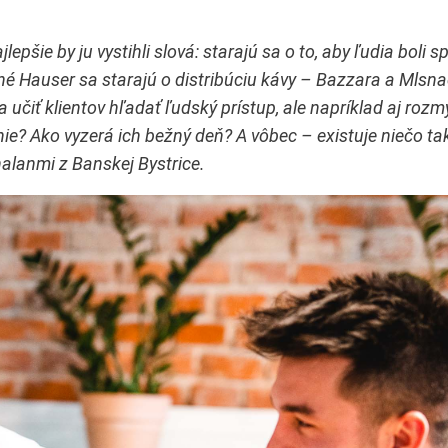
epšie by ju vystihli slová: starajú sa o to, aby ľudia boli s
né Hauser sa starajú o distribúciu kávy – Bazzara a Mlsn
a učiť klientov hľadať ľudský prístup, ale napríklad aj rozm
nie? Ako vyzerá ich bežný deň? A vôbec – existuje niečo ta
alanmi z Banskej Bystrice.