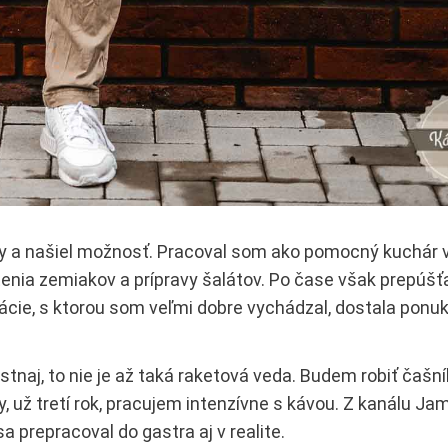
ly a našiel možnosť. Pracoval som ako pomocný kuchár 
enia zemiakov a prípravy šalátov. Po čase však prepúšťa
e, s ktorou som veľmi dobre vychádzal, dostala ponuku
stnaj, to nie je až taká raketová veda. Budem robiť čašní
 už tretí rok, pracujem intenzívne s kávou. Z kanálu Ja
a prepracoval do gastra aj v realite.