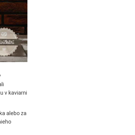
v
li
 v kaviarni
ka alebo za
mieho