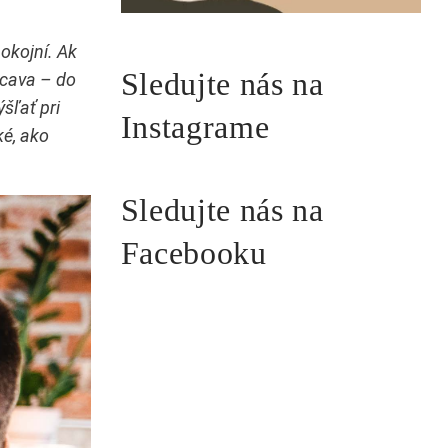
pokojní. Ak
Sledujte nás na
acava – do
ýšľať pri
Instagrame
ké, ako
Sledujte nás na
Facebooku