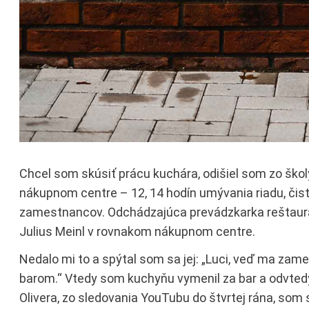
Chcel som skúsiť prácu kuchára, odišiel som zo ško
nákupnom centre – 12, 14 hodín umývania riadu, čist
zamestnancov. Odchádzajúca prevádzkarka reštauráci
Julius Meinl v rovnakom nákupnom centre.
Nedalo mi to a spýtal som sa jej: „Luci, veď ma zame
barom.“ Vtedy som kuchyňu vymenil za bar a odvtedy,
Olivera, zo sledovania YouTubu do štvrtej rána, som s