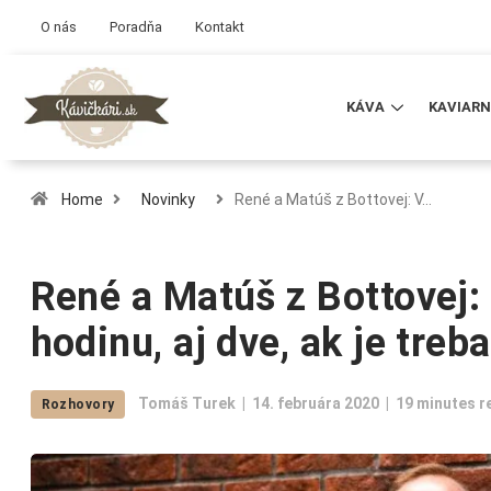
O nás
Poradňa
Kontakt
KÁVA
KAVIARN
Home
Novinky
René a Matúš z Bottovej: V…
René a Matúš z Bottovej:
hodinu, aj dve, ak je treba
Tomáš Turek
14. februára 2020
19 minutes r
Rozhovory