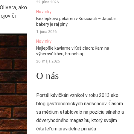
22. júna 2026
livera, ako
Novinky
ojov či
Bezlepková pekáreň v Košiciach – Jacob’s
bakery je raj plný
1. júna 2026
Novinky
Najlepšie kaviarne v Košiciach: Kam na
výberovú kávu, brunch aj
26. mája 2026
O nás
Portál kávičkári vznikol v roku 2013 ako
blog gastronomických nadšencov. Časom
sa médium etablovalo na pozíciu silného a
dôveryhodného magazínu, ktorý svojim
čitateľom pravidelne prináša