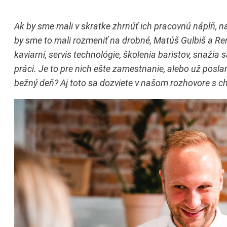
Ak by sme mali v skratke zhrnúť ich pracovnú náplň, najl
by sme to mali rozmeniť na drobné, Matúš Gulbiš a Re
kaviarní, servis technológie, školenia baristov, snažia s
práci. Je to pre nich ešte zamestnanie, alebo už posla
bežný deň? Aj toto sa dozviete v našom rozhovore s ch