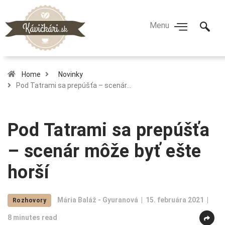
Home
Novinky
Pod Tatrami sa prepúšťa – scenár…
Pod Tatrami sa prepúšťa
– scenár môže byť ešte
horší
Mária Baláž - Gyuranová
15. februára 2021
Rozhovory
8 minutes read