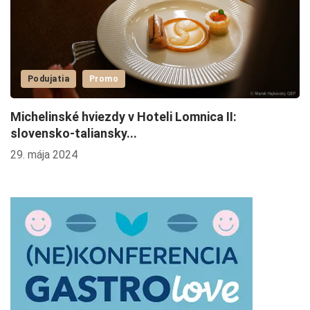
Podujatia
Promo
Michelinské hviezdy v Hoteli Lomnica II:
T
slovensko-taliansky...
1.
29. mája 2024