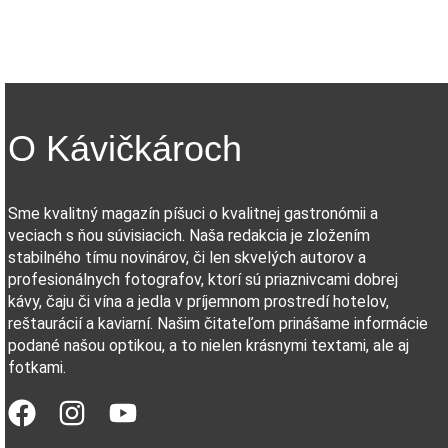
O Kávičkároch
Sme kvalitný magazín píšuci o kvalitnej gastronómii a
veciach s ňou súvisiacich. Naša redakcia je zložením
stabilného tímu novinárov, či len skvelých autorov a
profesionálnych fotografov, ktorí sú priaznivcami dobrej
kávy, čaju či vína a jedla v príjemnom prostredí hotelov,
reštaurácií a kaviarní. Našim čitateľom prinášame informácie
podané našou optikou, a to nielen krásnymi textami, ale aj
fotkami.