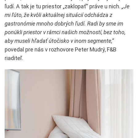
ľudí. A tak je tu priestor „zaklopať“ práve u nich.
„Je
mi ľúto, že kvôli aktuálnej situácií odchádza z
gastronómie mnoho dobrých ľudí. Radi by sme im
ponúkli priestor v rámci našich možností, bez toho,
aby museli hľadať útočisko v inom segmente,“
povedal pre nás v rozhovore Peter Mudrý, F&B
riaditeľ.