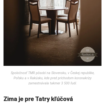
Spoločnosť TMR pôsobí na Slovensku, v Českej republike,
Poľsku a v Rakúsku, kde pred príchodom koronakrízy
zamestnávala takmer 3 500 ľudí.
Zima je pre Tatry kľúčová