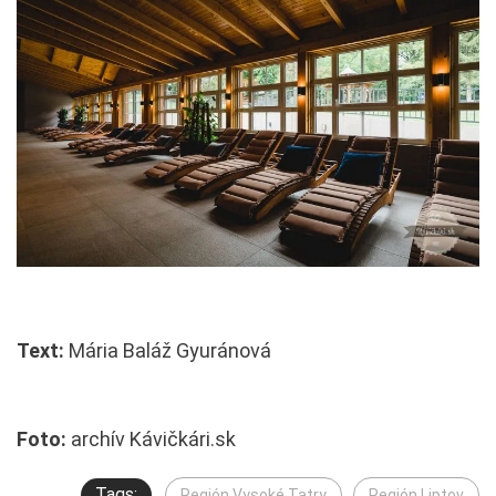
Text:
Mária Baláž Gyuránová
Foto:
archív Kávičkári.sk
Tags:
Región Vysoké Tatry
Región Liptov