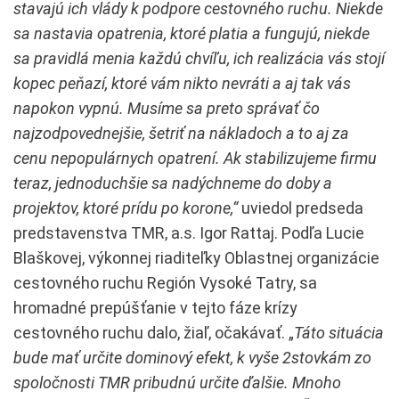
stavajú ich vlády k podpore cestovného ruchu. Niekde
sa nastavia opatrenia, ktoré platia a fungujú, niekde
sa pravidlá menia každú chvíľu, ich realizácia vás stojí
kopec peňazí, ktoré vám nikto nevráti a aj tak vás
napokon vypnú. Musíme sa preto správať čo
najzodpovednejšie, šetriť na nákladoch a to aj za
cenu nepopulárnych opatrení. Ak stabilizujeme firmu
teraz, jednoduchšie sa nadýchneme do doby a
projektov, ktoré prídu po korone,“
uviedol predseda
predstavenstva TMR, a.s. Igor Rattaj. Podľa Lucie
Blaškovej, výkonnej riaditeľky Oblastnej organizácie
cestovného ruchu Región Vysoké Tatry, sa
hromadné prepúšťanie v tejto fáze krízy
cestovného ruchu dalo, žiaľ, očakávať. „
Táto situácia
bude mať určite dominový efekt, k vyše 2stovkám zo
spoločnosti TMR pribudnú určite ďalšie. Mnoho