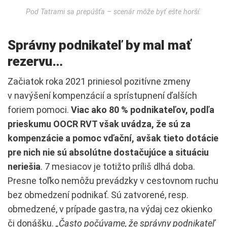
Pod Tatrami sa prepúšťa – scenár môže byť ešte horší.
Správny podnikateľ by mal mať
rezervu…
Začiatok roka 2021 priniesol pozitívne zmeny
v navýšení kompenzácií a sprístupnení ďalších
foriem pomoci.
Viac ako 80 % podnikateľov, podľa
prieskumu OOCR RVT však uvádza, že sú za
kompenzácie a pomoc vďační, avšak tieto dotácie
pre nich nie sú absolútne dostačujúce a situáciu
neriešia
. 7 mesiacov je totižto príliš dlhá doba.
Presne toľko nemôžu prevádzky v cestovnom ruchu
bez obmedzení podnikať. Sú zatvorené, resp.
obmedzené, v prípade gastra, na výdaj cez okienko
či donášku.
„Často počúvame, že správny podnikateľ