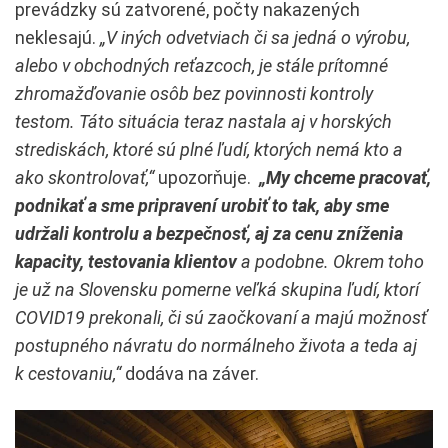
prevádzky sú zatvorené, počty nakazených
neklesajú.
„V iných odvetviach či sa jedná o výrobu,
alebo v obchodných reťazcoch, je stále prítomné
zhromažďovanie osôb bez povinnosti kontroly
testom. Táto situácia teraz nastala aj v horských
strediskách, ktoré sú plné ľudí, ktorých nemá kto a
ako skontrolovať,“
upozorňuje.
„My chceme pracovať,
podnikať a sme pripravení urobiť to tak, aby sme
udržali kontrolu a bezpečnosť, aj za cenu zníženia
kapacity, testovania klientov
a podobne. Okrem toho
je už na Slovensku pomerne veľká skupina ľudí, ktorí
COVID19 prekonali, či sú zaočkovaní a majú možnosť
postupného návratu do normálneho života a teda aj
k cestovaniu,“
dodáva na záver.