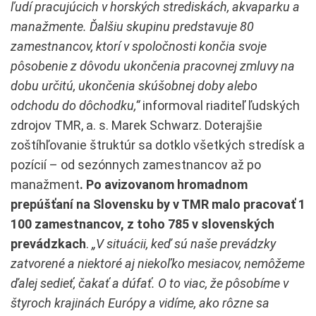
ľudí pracujúcich v horských strediskách, akvaparku a
manažmente. Ďalšiu skupinu predstavuje 80
zamestnancov, ktorí v spoločnosti končia svoje
pôsobenie z dôvodu ukončenia pracovnej zmluvy na
dobu určitú, ukončenia skúšobnej doby alebo
odchodu do dôchodku,“
informoval riaditeľ ľudských
zdrojov TMR, a. s. Marek Schwarz. Doterajšie
zoštíhľovanie štruktúr sa dotklo všetkých stredísk a
pozícií – od sezónnych zamestnancov až po
manažment
. Po avizovanom hromadnom
prepúšťaní na Slovensku by v TMR malo pracovať 1
100 zamestnancov, z toho 785 v slovenských
prevádzkach
.
„V situácii, keď sú naše prevádzky
zatvorené a niektoré aj niekoľko mesiacov, nemôžeme
ďalej sedieť, čakať a dúfať. O to viac, že pôsobíme v
štyroch krajinách Európy a vidíme, ako rôzne sa