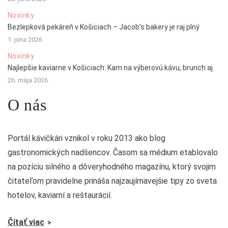
Novinky
Bezlepková pekáreň v Košiciach – Jacob’s bakery je raj plný
1. júna 2026
Novinky
Najlepšie kaviarne v Košiciach: Kam na výberovú kávu, brunch aj
26. mája 2026
O nás
Portál kávičkári vznikol v roku 2013 ako blog
gastronomických nadšencov. Časom sa médium etablovalo
na pozíciu silného a dôveryhodného magazínu, ktorý svojim
čitateľom pravidelne prináša najzaujímavejšie tipy zo sveta
hotelov, kaviarní a reštaurácií.
Čítať viac