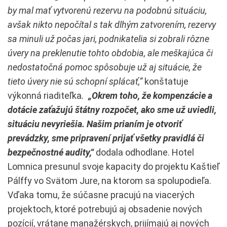
by mal mať vytvorenú rezervu na podobnú situáciu,
avšak nikto nepočítal s tak dlhým zatvorením, rezervy
sa minuli už počas jari, podnikatelia si zobrali rôzne
úvery na preklenutie tohto obdobia, ale meškajúca či
nedostatočná pomoc spôsobuje už aj situácie, že
tieto úvery nie sú schopní splácať,“
konštatuje
výkonná riaditeľka
.
„Okrem toho, že kompenzácie a
dotácie zaťažujú štátny rozpočet, ako sme už uviedli,
situáciu nevyriešia. Našim prianím je otvoriť
prevádzky, sme pripravení prijať všetky pravidlá či
bezpečnostné audity,“
dodala odhodlane. Hotel
Lomnica presunul svoje kapacity do projektu Kaštieľ
Pálffy vo Svätom Jure, na ktorom sa spolupodieľa.
Vďaka tomu, že súčasne pracujú na viacerých
projektoch, ktoré potrebujú aj obsadenie nových
pozícií, vrátane manažérskych, prijímajú aj nových