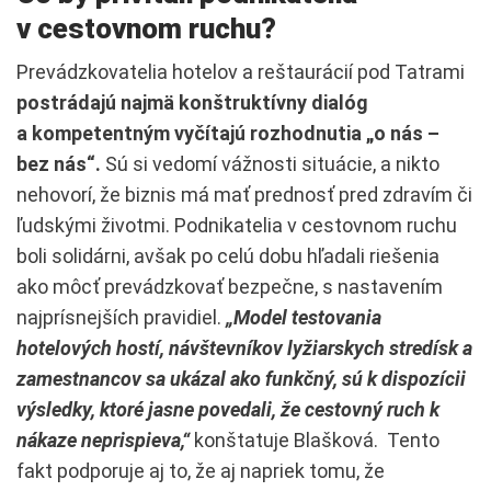
v cestovnom ruchu?
Prevádzkovatelia hotelov a reštaurácií pod Tatrami
postrádajú najmä konštruktívny dialóg
a kompetentným vyčítajú rozhodnutia „o nás –
bez nás“.
Sú si vedomí vážnosti situácie, a nikto
nehovorí, že biznis má mať prednosť pred zdravím či
ľudskými životmi. Podnikatelia v cestovnom ruchu
boli solidárni, avšak po celú dobu hľadali riešenia
ako môcť prevádzkovať bezpečne, s nastavením
najprísnejších pravidiel.
„Model testovania
hotelových hostí, návštevníkov lyžiarskych stredísk a
zamestnancov sa ukázal ako funkčný, sú k dispozícii
výsledky, ktoré jasne povedali, že cestovný ruch k
nákaze neprispieva,“
konštatuje Blašková. Tento
fakt podporuje aj to, že aj napriek tomu, že