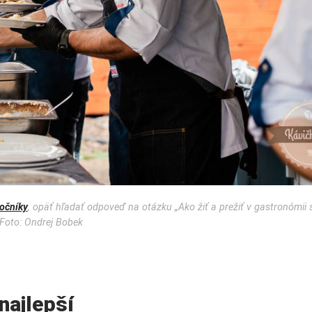
očníky
, opäť hľadať odpoveď na otázku
„Ako žiť a prežiť v gastronómii
Foto: Ondrej Bobek
najlepší