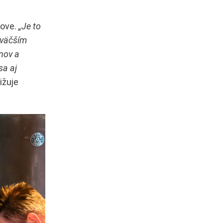
love.
„Je to
z väčším
inov a
sa aj
ižuje