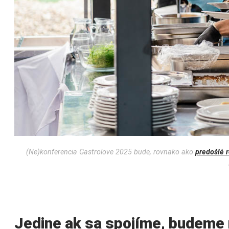
(Ne)konferencia Gastrolove 2025 bude, rovnako ako
predošlé r
Jedine ak sa spojíme, budeme 