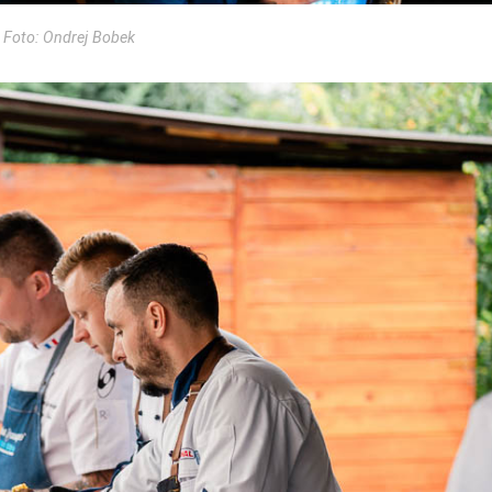
ǀ Foto: Ondrej Bobek