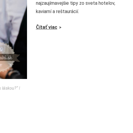
najzaujímavejšie tipy zo sveta hotelov,
kaviarní a reštaurácií.
Čítať viac
 s láskou?“
ǀ