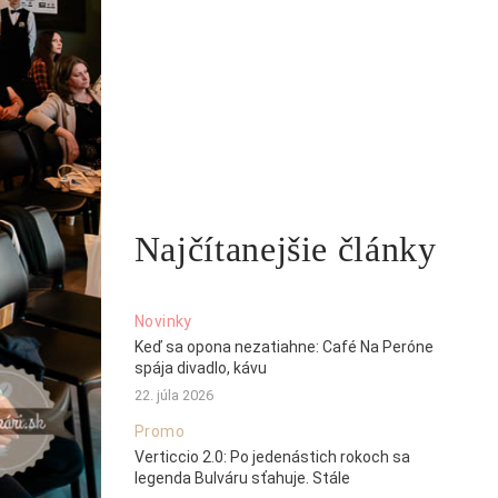
Najčítanejšie články
Novinky
Keď sa opona nezatiahne: Café Na Peróne
spája divadlo, kávu
22. júla 2026
Promo
Verticcio 2.0: Po jedenástich rokoch sa
legenda Bulváru sťahuje. Stále