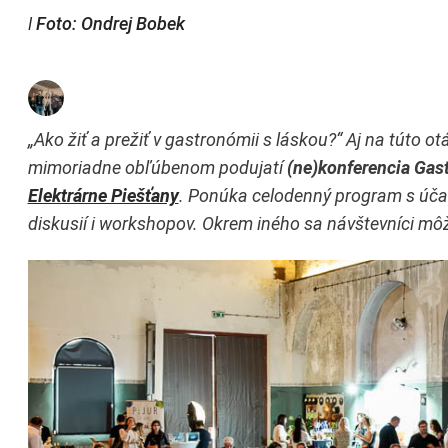
ǀ Foto: Ondrej Bobek
„Ako žiť a prežiť v gastronómii s láskou?“ Aj na túto 
mimoriadne obľúbenom podujatí
(ne)konferencia Gas
Elektrárne Piešťany
. Ponúka celodenný program s úča
diskusií i workshopov. Okrem iného sa návštevníci môžu