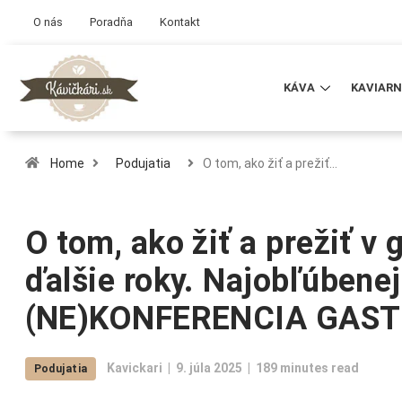
O nás
Poradňa
Kontakt
KÁVA
KAVIARN
Home
Podujatia
O tom, ako žiť a prežiť…
O tom, ako žiť a prežiť v
ďalšie roky. Najobľúbenej
(NE)KONFERENCIA GASTR
Kavickari
9. júla 2025
189 minutes read
Podujatia