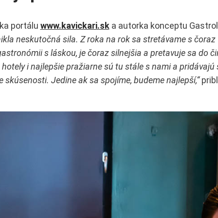
ka portálu
www.kavickari.sk
a autorka konceptu Gastro
znikla neskutočná sila. Z roka na rok sa stretávame s čora
gastronómii s láskou, je čoraz silnejšia a pretavuje sa do č
hotely i najlepšie pražiarne sú tu stále s nami a pridávajú 
oje skúsenosti. Jedine ak sa spojíme, budeme najlepší,“
pribl