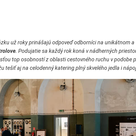
otázku už roky prinášajú odpoveď odborníci na unikátnom a
trolove
. Podujatie sa každý rok koná v nádherných priesto
sťou top osobností z oblasti cestovného ruchu v podobe 
 tešiť aj na celodenný katering plný skvelého jedla i nápo