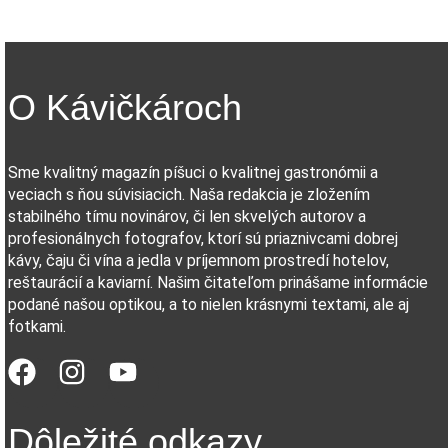
O Kávičkároch
Sme kvalitný magazín píšuci o kvalitnej gastronómii a
veciach s ňou súvisiacich. Naša redakcia je zložením
stabilného tímu novinárov, či len skvelých autorov a
profesionálnych fotografov, ktorí sú priaznivcami dobrej
kávy, čaju či vína a jedla v príjemnom prostredí hotelov,
reštaurácií a kaviarní. Našim čitateľom prinášame informácie
podané našou optikou, a to nielen krásnymi textami, ale aj
fotkami.
Dôležité odkazy