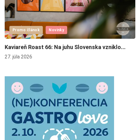
Promo článok
Novinky
Kaviareň Roast 66: Na juhu Slovenska vzniklo...
H
27. júla 2026
1.