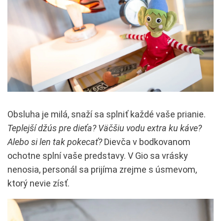
Obsluha je milá, snaží sa splniť každé vaše prianie.
Teplejší džús pre dieťa? Väčšiu vodu extra ku káve?
Alebo si len tak pokecať?
Dievča v bodkovanom
ochotne splní vaše predstavy. V Gio sa vrásky
nenosia, personál sa prijíma zrejme s úsmevom,
ktorý nevie zísť.