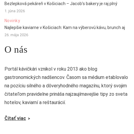
Bezlepková pekáreň v Košiciach – Jacob’s bakery je raj plný
1. júna 2026
Novinky
Najlepšie kaviarne v Košiciach: Kam na výberovú kávu, brunch aj
26. mája 2026
O nás
Portál kávičkári vznikol v roku 2013 ako blog
gastronomických nadšencov. Časom sa médium etablovalo
na pozíciu silného a dôveryhodného magazínu, ktorý svojim
čitateľom pravidelne prináša najzaujímavejšie tipy zo sveta
hotelov, kaviarní a reštaurácií.
Čítať viac