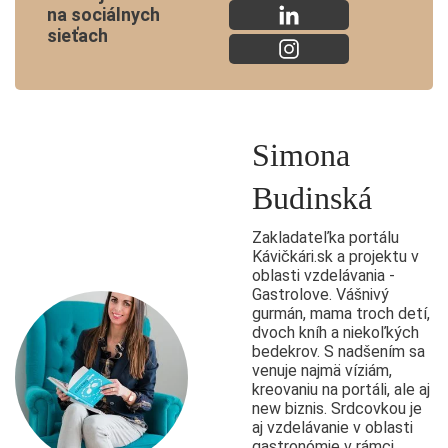
na sociálnych
sieťach
Simona
Budinská
Zakladateľka portálu
Kávičkári.sk a projektu v
oblasti vzdelávania -
Gastrolove. Vášnivý
gurmán, mama troch detí,
dvoch kníh a niekoľkých
bedekrov. S nadšením sa
venuje najmä víziám,
kreovaniu na portáli, ale aj
new biznis. Srdcovkou je
aj vzdelávanie v oblasti
gastronómie v rámci