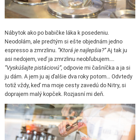
Nábytok ako po babičke láka k posedeniu.
Neodolám, ale predtým si ešte objednám jedno
espresso a zmrzlinu.
“Ktorá je najlepšia?”
Aj tak ju
asi nedojem, veď ja zmrzlinu neobľubujem….
“Vyskúšajte pistáciovú”,
odpovie mi čašníčka a ja si
ju dám. A jem ju aj ďalšie dva roky potom… Odvtedy
totiž vždy, keď ma moje cesty zavedú do Nitry, si
doprajem malý kopček. Rozjasní mi deň.