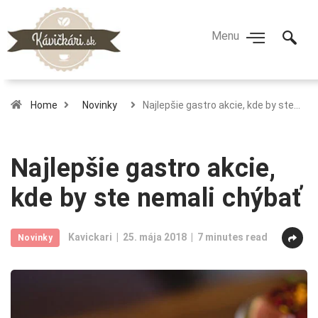
Home
Novinky
Najlepšie gastro akcie, kde by ste…
Najlepšie gastro akcie,
kde by ste nemali chýbať
Kavickari
25. mája 2018
7 minutes read
Novinky