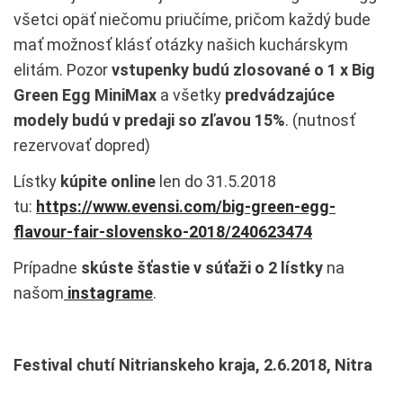
všetci opäť niečomu priučíme, pričom každý bude
mať možnosť klásť otázky našich kuchárskym
elitám. Pozor
vstupenky budú zlosované o 1 x Big
Green Egg MiniMax
a všetky
predvádzajúce
modely budú v predaji so zľavou 15%
. (nutnosť
rezervovať dopred)
Lístky
kúpite online
len do 31.5.2018
tu:
https://www.evensi.com/big-green-egg-
flavour-fair-slovensko-2018/240623474
Prípadne
skúste šťastie v súťaži o 2 lístky
na
našom
instagram
e
.
Festival chutí Nitrianskeho kraja, 2.6.2018, Nitra