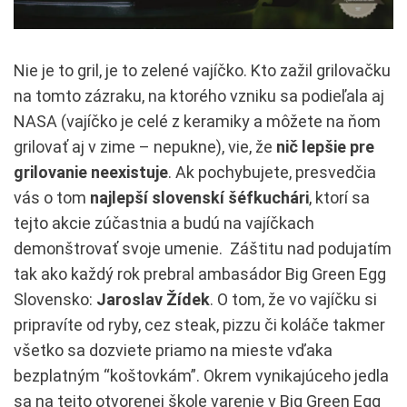
Nie je to gril, je to zelené vajíčko. Kto zažil grilovačku
na tomto zázraku, na ktorého vzniku sa podieľala aj
NASA (vajíčko je celé z keramiky a môžete na ňom
grilovať aj v zime – nepukne), vie, že
nič lepšie pre
grilovanie neexistuje
. Ak pochybujete, presvedčia
vás o tom
najlepší slovenskí šéfkuchári
, ktorí sa
tejto akcie zúčastnia a budú na vajíčkach
demonštrovať svoje umenie. Záštitu nad podujatím
tak ako každý rok prebral ambasádor Big Green Egg
Slovensko:
Jaroslav Žídek
. O tom, že vo vajíčku si
pripravíte od ryby, cez steak, pizzu či koláče takmer
všetko sa dozviete priamo na mieste vďaka
bezplatným “koštovkám”. Okrem vynikajúceho jedla
sa na tejto otvorenej škole varenie v Big Green Egg