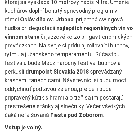
ktorej sa vyskladá 10 metrový nápis Nitra. Umenie
kuchárov doplní bohatý sprievodný program v
rámci
Osláv dňa sv. Urbana
: príjemná swingová
hudba pri degustácii
najlepších regionálnych vín vo
vínnom stane
či jazzové korzo pri gastronomických
prevádzkach. Na svoje si prídu aj milovníci bubnov,
rytmu a južanského temperamentu. Súčasťou
festivalu bude Medzinárodný festival bubnov a
perkusií
drumpoint Slovakia 2018
sprevádzaný
krásnymi tanečnicami. Návštevníci si budú môcť
oddýchnuť pod živou zeleňou, pre deti bude
pripravený kútik s hrami a o tieň sa im postarajú
prestrešené stánky aj slnečníky. Večer všetkých
čaká nefalšovaná
Fiesta pod Zoborom
.
Vstup je voľný.