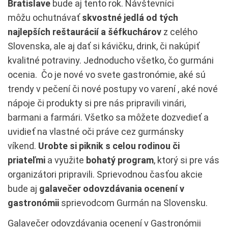
Bratislave
bude aj tento rok.
Návštevníci
môžu ochutnávať
skvostné jedlá od tých
najlepších reštaurácií a šéfkuchárov
z celého
Slovenska, ale aj dať si kávičku, drink, či nakúpiť
kvalitné potraviny. Jednoducho všetko, čo gurmáni
ocenia. Čo je nové vo svete gastronómie, aké sú
trendy v pečení či nové postupy vo varení , aké nové
nápoje či produkty si pre nás pripravili vinári,
barmani a farmári. Všetko sa môžete dozvedieť a
uvidieť na vlastné oči práve cez gurmánsky
víkend.
Urobte si piknik s celou rodinou či
priateľmi
a využite
bohatý program
, ktorý si pre vás
organizátori pripravili.
Sprievodnou časťou akcie
bude aj
galavečer odovzdávania ocenení v
gastronómii
sprievodcom Gurmán na Slovensku.
Galavečer odovzdávania ocenení v Gastronómii