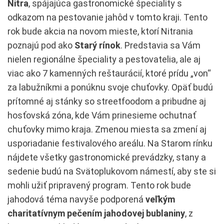
Nitra
, spájajúca gastronomické špeciality s
odkazom na pestovanie jahôd v tomto kraji. Tento
rok bude akcia na novom mieste, ktorí Nitrania
poznajú pod ako
Starý rínok
. Predstavia sa Vám
nielen regionálne špeciality a pestovatelia, ale aj
viac ako 7 kamenných reštaurácií, ktoré prídu „von“
za labužníkmi a ponúknu svoje chuťovky. Opäť budú
prítomné aj stánky so streetfoodom a pribudne aj
hosťovská zóna, kde Vám prinesieme ochutnať
chuťovky mimo kraja. Zmenou miesta sa zmení aj
usporiadanie festivalového areálu. Na Starom rínku
nájdete všetky gastronomické prevádzky, stany a
sedenie budú na Svätoplukovom námestí, aby ste si
mohli užiť pripravený program. Tento rok bude
jahodová téma navyše podporená
veľkým
charitatívnym pečením jahodovej bublaniny
, z