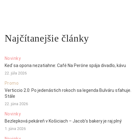
Najčítanejšie články
Novinky
Keď sa opona nezatiahne: Café Na Peróne spája divadlo, kávu
22. júla 2026
Promo
Verticcio 2.0: Po jedenástich rokoch sa legenda Bulváru sťahuje.
Stále
22. júna 2026
Novinky
Bezlepková pekáreň v Košiciach – Jacob’s bakery je raj plný
1. júna 2026
Novinky