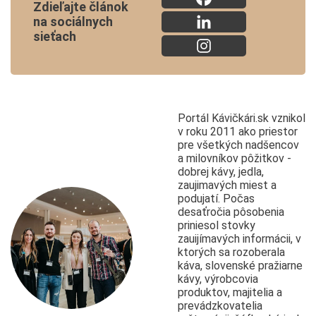
Zdieľajte článok
na sociálnych
sieťach
Portál Kávičkári.sk vznikol
v roku 2011 ako priestor
pre všetkých nadšencov
a milovníkov pôžitkov -
dobrej kávy, jedla,
zaujimavých miest a
podujatí. Počas
desaťročia pôsobenia
priniesol stovky
zauijímavých informácii, v
ktorých sa rozoberala
káva, slovenské pražiarne
kávy, výrobcovia
produktov, majitelia a
prevádzkovatelia