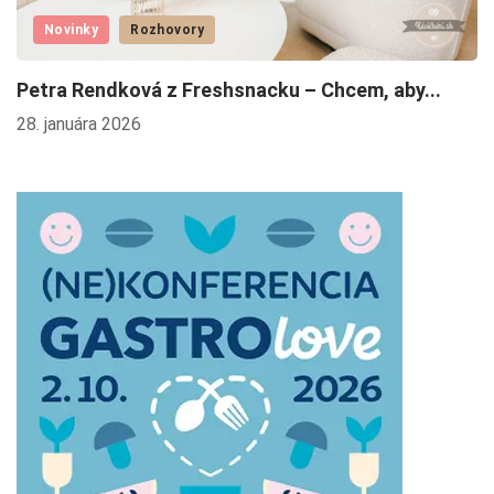
Novinky
Rozhovory
Petra Rendková z Freshsnacku – Chcem, aby...
F
28. januára 2026
22