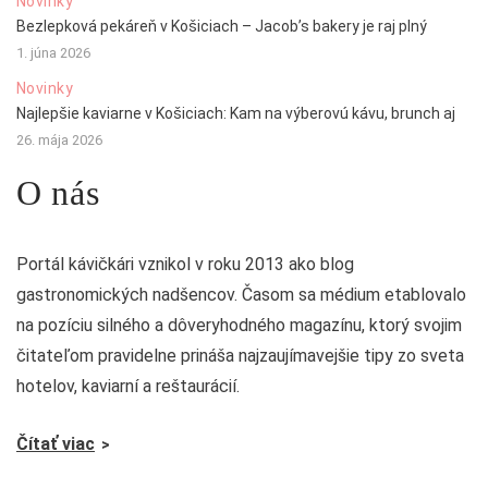
Novinky
Bezlepková pekáreň v Košiciach – Jacob’s bakery je raj plný
1. júna 2026
Novinky
Najlepšie kaviarne v Košiciach: Kam na výberovú kávu, brunch aj
26. mája 2026
O nás
Portál kávičkári vznikol v roku 2013 ako blog
gastronomických nadšencov. Časom sa médium etablovalo
na pozíciu silného a dôveryhodného magazínu, ktorý svojim
čitateľom pravidelne prináša najzaujímavejšie tipy zo sveta
hotelov, kaviarní a reštaurácií.
Čítať viac