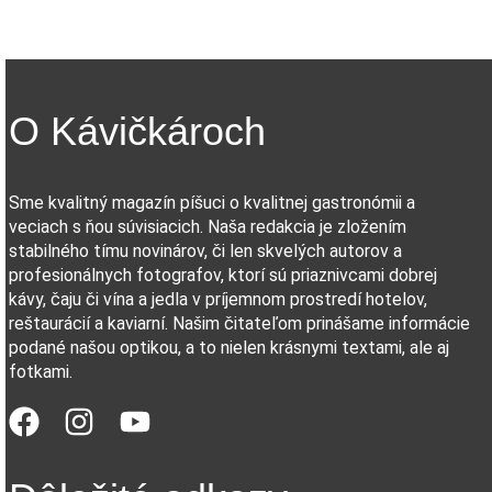
O Kávičkároch
Sme kvalitný magazín píšuci o kvalitnej gastronómii a
veciach s ňou súvisiacich. Naša redakcia je zložením
stabilného tímu novinárov, či len skvelých autorov a
profesionálnych fotografov, ktorí sú priaznivcami dobrej
kávy, čaju či vína a jedla v príjemnom prostredí hotelov,
reštaurácií a kaviarní. Našim čitateľom prinášame informácie
podané našou optikou, a to nielen krásnymi textami, ale aj
fotkami.