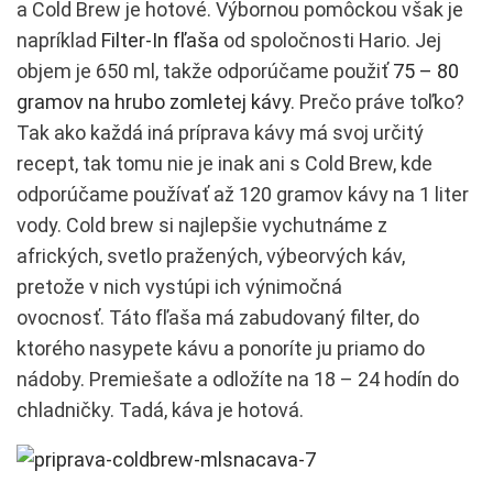
a Cold Brew je hotové. Výbornou pomôckou však je
napríklad
Filter-In fľaša
od spoločnosti Hario. Jej
objem je 650 ml, takže odporúčame použiť
75 – 80
gramov na hrubo zomletej kávy
. Prečo práve toľko?
Tak ako každá iná príprava kávy má svoj určitý
recept, tak tomu nie je inak ani s Cold Brew, kde
odporúčame používať až 120 gramov kávy na 1 liter
vody. Cold brew si najlepšie vychutnáme z
afrických, svetlo pražených, výbeorvých káv,
pretože v nich vystúpi ich výnimočná
ovocnosť. Táto fľaša má zabudovaný filter, do
ktorého nasypete kávu a ponoríte ju priamo do
nádoby. Premiešate a odložíte na 18 – 24 hodín do
chladničky. Tadá, káva je hotová.