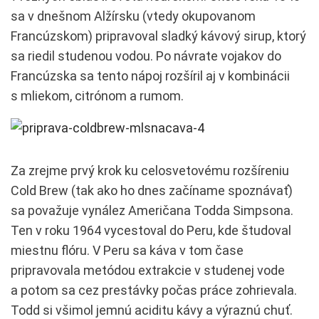
sa v dnešnom Alžírsku (vtedy okupovanom
Francúzskom) pripravoval sladký kávový sirup, ktorý
sa riedil studenou vodou. Po návrate vojakov do
Francúzska sa tento nápoj rozšíril aj v kombinácii
s mliekom, citrónom a rumom.
Za zrejme prvý krok ku celosvetovému rozšíreniu
Cold Brew (tak ako ho dnes začíname spoznávať)
sa považuje vynález Američana Todda Simpsona.
Ten v roku 1964 vycestoval do Peru, kde študoval
miestnu flóru. V Peru sa káva v tom čase
pripravovala metódou extrakcie v studenej vode
a potom sa cez prestávky počas práce zohrievala.
Todd si všimol jemnú aciditu kávy a výraznú chuť.