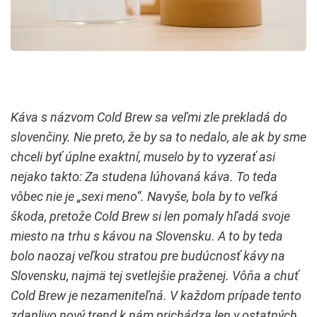
Káva s názvom Cold Brew sa veľmi zle prekladá do
slovenčiny. Nie preto, že by sa to nedalo, ale ak by sme
chceli byť úplne exaktní, muselo by to vyzerať asi
nejako takto: Za studena lúhovaná káva. To teda
vôbec nie je „sexi meno“. Navyše, bola by to veľká
škoda, pretože Cold Brew si len pomaly hľadá svoje
miesto na trhu s kávou na Slovensku. A to by teda
bolo naozaj veľkou stratou pre budúcnosť kávy na
Slovensku, najmä tej svetlejšie praženej. Vôňa a chuť
Cold Brew je nezameniteľná. V každom prípade tento
zdanlivo nový trend k nám prichádza len v ostatných