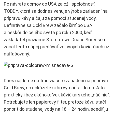
Po návrate domov do USA založil spoločnosť
TODDY, ktorá sa dodnes venuje výrobe zariadení na
prípravu kávy a čaju za pomoci studenej vody.
Definitívne sa Cold Brew začalo šíriť po USA
a neskôr do celého sveta po roku 2000, keď
zakladateľ pražiarne Stumptown Duane Sorenson
začal tento nápoj predávať vo svojich kaviarňach už
nafľašovaný.
Dnes nájdeme na trhu viacero zariadení na prípravu
Cold Brew, no dokážete si ho vyrobiť aj doma. A to
prakticky i bez akéhokoľvek kávičkárskeho „náčinia“.
Potrebujete len papierový filter, pretože kávu stačí
ponoriť do studenej vody na 18 – 24 hodín, scediť ju