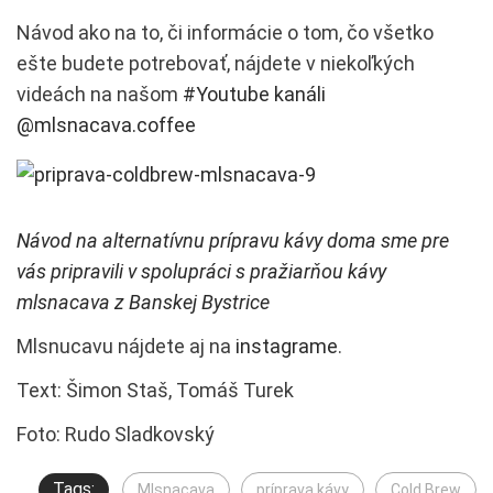
Návod ako na to, či informácie o tom, čo všetko
ešte budete potrebovať, nájdete v niekoľkých
videách na našom
#Youtube kanáli
@mlsnacava.coffee
Návod na alternatívnu prípravu kávy doma sme pre
vás pripravili v spolupráci s pražiarňou kávy
mlsnacava z Banskej Bystrice
Mlsnucavu nájdete aj na
instagrame
.
Text: Šimon Staš, Tomáš Turek
Foto: Rudo Sladkovský
Tags:
Mlsnacava
príprava kávy
Cold Brew