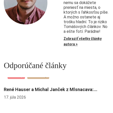
nemu sa dokážete
preniesť na miesta, o
ktorých s ľahkosťou píše.
A možno ostanete aj
trošku hladní. To je riziko
Tomášových článkov. No
a ešte fotí. Parádne!
Zobraziť všetky články
autora >
Odporúčané články
Novinky
Rozhovory
René Hauser a Michal Janček z Mlsnacava:...
P
G
17. júla 2026
26