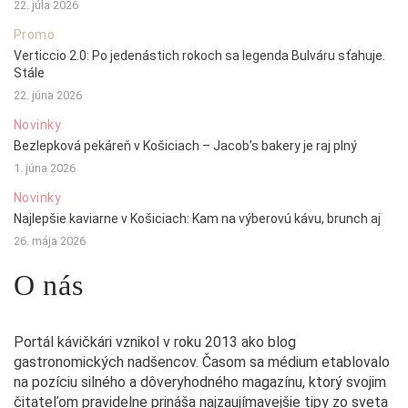
22. júla 2026
Promo
Verticcio 2.0: Po jedenástich rokoch sa legenda Bulváru sťahuje.
Stále
22. júna 2026
Novinky
Bezlepková pekáreň v Košiciach – Jacob’s bakery je raj plný
1. júna 2026
Novinky
Najlepšie kaviarne v Košiciach: Kam na výberovú kávu, brunch aj
26. mája 2026
O nás
Portál kávičkári vznikol v roku 2013 ako blog
gastronomických nadšencov. Časom sa médium etablovalo
na pozíciu silného a dôveryhodného magazínu, ktorý svojim
čitateľom pravidelne prináša najzaujímavejšie tipy zo sveta