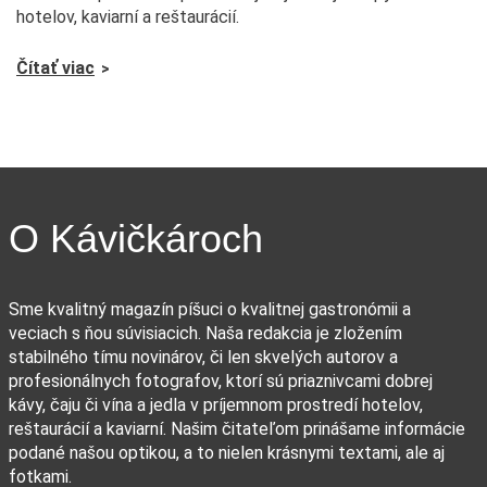
hotelov, kaviarní a reštaurácií.
Čítať viac
O Kávičkároch
Sme kvalitný magazín píšuci o kvalitnej gastronómii a
veciach s ňou súvisiacich. Naša redakcia je zložením
stabilného tímu novinárov, či len skvelých autorov a
profesionálnych fotografov, ktorí sú priaznivcami dobrej
kávy, čaju či vína a jedla v príjemnom prostredí hotelov,
reštaurácií a kaviarní. Našim čitateľom prinášame informácie
podané našou optikou, a to nielen krásnymi textami, ale aj
fotkami.