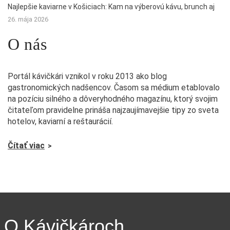
Najlepšie kaviarne v Košiciach: Kam na výberovú kávu, brunch aj
26. mája 2026
O nás
Portál kávičkári vznikol v roku 2013 ako blog
gastronomických nadšencov. Časom sa médium etablovalo
na pozíciu silného a dôveryhodného magazínu, ktorý svojim
čitateľom pravidelne prináša najzaujímavejšie tipy zo sveta
hotelov, kaviarní a reštaurácií.
Čítať viac
O Kávičkároch