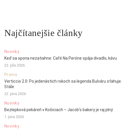
Najčítanejšie články
Novinky
Keď sa opona nezatiahne: Café Na Peróne spája divadlo, kávu
22. júla 2026
Promo
Verticcio 2.0: Po jedenástich rokoch sa legenda Bulváru sťahuje.
Stále
22. júna 2026
Novinky
Bezlepková pekáreň v Košiciach – Jacob’s bakery je raj plný
1. júna 2026
Novinky