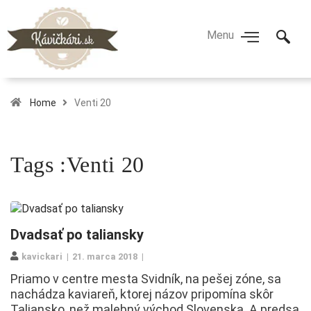
Home
Venti 20
Tags :Venti 20
Dvadsať po taliansky
kavickari
21. marca 2018
Priamo v centre mesta Svidník, na pešej zóne, sa
nachádza kaviareň, ktorej názov pripomína skôr
Taliansko, než malebný východ Slovenska. A predsa