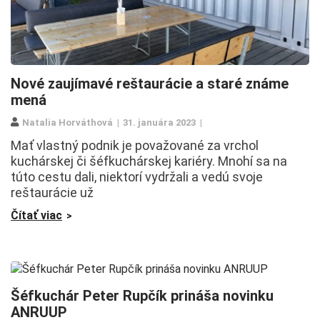
Nové zaujímavé reštaurácie a staré známe
mená
Natalia Horváthová
31. januára 2023
Mať vlastný podnik je považované za vrchol
kuchárskej či šéfkuchárskej kariéry. Mnohí sa na
túto cestu dali, niektorí vydržali a vedú svoje
reštaurácie už
Čítať viac
Šéfkuchár Peter Rupčík prináša novinku
ANRUUP