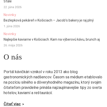
Stále
22. júna 2026
Novinky
Bezlepková pekáreň v Košiciach – Jacob’s bakery je raj plný
1. júna 2026
Novinky
Najlepšie kaviarne v Košiciach: Kam na výberovú kávu, brunch aj
26. mája 2026
O nás
Portál kávičkári vznikol v roku 2013 ako blog
gastronomických nadšencov. Časom sa médium etablovalo
na pozíciu silného a dôveryhodného magazínu, ktorý svojim
čitateľom pravidelne prináša najzaujímavejšie tipy zo sveta
hotelov, kaviarní a reštaurácií.
Čítať viac