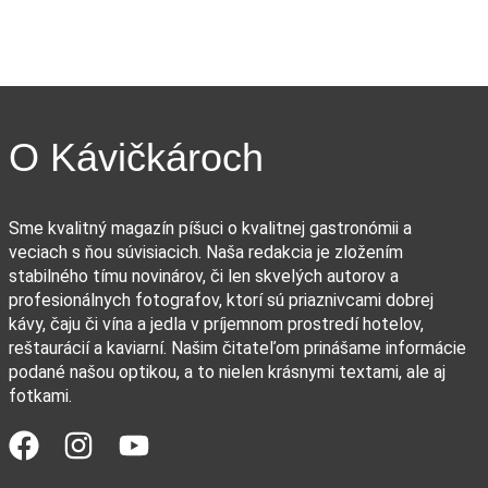
O Kávičkároch
Sme kvalitný magazín píšuci o kvalitnej gastronómii a
veciach s ňou súvisiacich. Naša redakcia je zložením
stabilného tímu novinárov, či len skvelých autorov a
profesionálnych fotografov, ktorí sú priaznivcami dobrej
kávy, čaju či vína a jedla v príjemnom prostredí hotelov,
reštaurácií a kaviarní. Našim čitateľom prinášame informácie
podané našou optikou, a to nielen krásnymi textami, ale aj
fotkami.