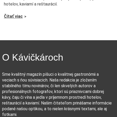
hotelov, kaviarní a reštaurácií.
Čítať viac
O Kávičkároch
Sme kvalitný magazín píšuci o kvalitnej gastronómii a
veciach s ňou súvisiacich. Naša redakcia je zložením
stabilného tímu novinárov, či len skvelých autorov a
profesionálnych fotografov, ktorí sú priaznivcami dobrej
kávy, čaju či vína a jedla v príjemnom prostredí hotelov,
reštaurácií a kaviarní. Našim čitateľom prinášame informácie
podané našou optikou, a to nielen krásnymi textami, ale aj
fotkami.