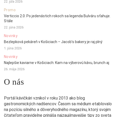
22. júla 2026
Promo
Verticcio 2.0: Po jedenástich rokoch sa legenda Bulváru sťahuje.
Stále
22. júna 2026
Novinky
Bezlepková pekáreň v Košiciach – Jacob’s bakery je raj plný
1. júna 2026
Novinky
Najlepšie kaviarne v Košiciach: Kam na výberovú kávu, brunch aj
26. mája 2026
O nás
Portál kávičkári vznikol v roku 2013 ako blog
gastronomických nadšencov. Časom sa médium etablovalo
na pozíciu silného a dôveryhodného magazínu, ktorý svojim
čitateľom pravidelne prináša najzaujímavejšie tipy zo sveta