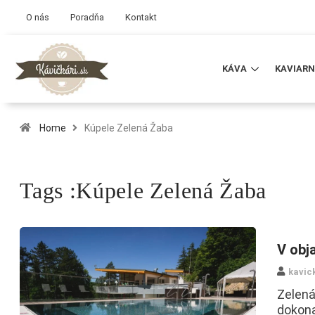
O nás
Poradňa
Kontakt
KÁVA
KAVIARN
Home
Kúpele Zelená Žaba
Tags :Kúpele Zelená Žaba
V obja
kavic
Zelená
dokona