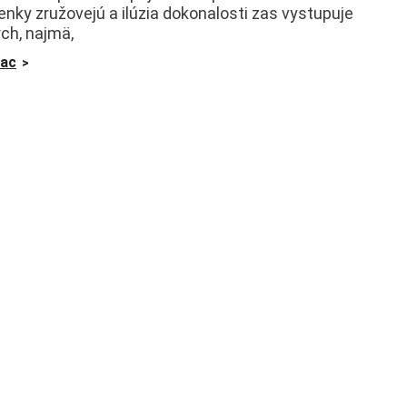
nky zružovejú a ilúzia dokonalosti zas vystupuje
ch, najmä,
iac