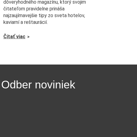
dôveryhodného magazínu, ktorý svojim
čitateľom pravidelne prináša
najzaujímavejšie tipy zo sveta hotelov,
kaviarní a reštaurácií.
Čítať viac
Odber noviniek