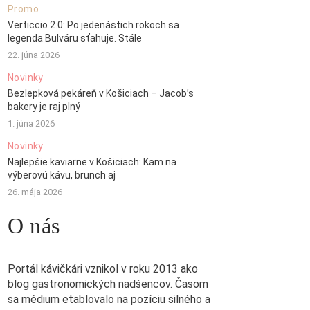
Promo
Verticcio 2.0: Po jedenástich rokoch sa
legenda Bulváru sťahuje. Stále
22. júna 2026
Novinky
Bezlepková pekáreň v Košiciach – Jacob’s
bakery je raj plný
1. júna 2026
Novinky
Najlepšie kaviarne v Košiciach: Kam na
výberovú kávu, brunch aj
26. mája 2026
O nás
Portál kávičkári vznikol v roku 2013 ako
blog gastronomických nadšencov. Časom
sa médium etablovalo na pozíciu silného a