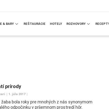
E & BARY
REŠTAURÁCIE
HOTELY
ROZHOVORY
RECEPT
tí prírody
kari
1. júla 2017
 žaba bola roky pre mnohých z nás synonymom
lého odpočinku v príjemnom prostredí hôr.