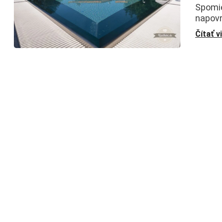
Spomie
napovr
Čítať v