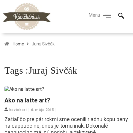
Home
Juraj Sivčák
Tags :Juraj Sivčák
Ako na latte art?
kavickari
6. mája 2015
Zatiaľ čo pre pár rokmi sme ocenili riadnu kopu peny
na cappuccine, dnes je tomu inak. Dokonalé
cappuccino má inú podobu a takzvané