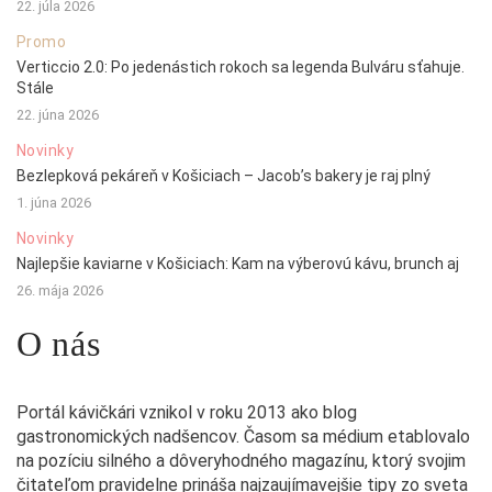
22. júla 2026
Promo
Verticcio 2.0: Po jedenástich rokoch sa legenda Bulváru sťahuje.
Stále
22. júna 2026
Novinky
Bezlepková pekáreň v Košiciach – Jacob’s bakery je raj plný
1. júna 2026
Novinky
Najlepšie kaviarne v Košiciach: Kam na výberovú kávu, brunch aj
26. mája 2026
O nás
Portál kávičkári vznikol v roku 2013 ako blog
gastronomických nadšencov. Časom sa médium etablovalo
na pozíciu silného a dôveryhodného magazínu, ktorý svojim
čitateľom pravidelne prináša najzaujímavejšie tipy zo sveta