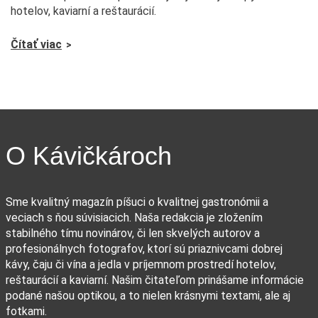
hotelov, kaviarní a reštaurácií.
Čítať viac
O Kávičkároch
Sme kvalitný magazín píšuci o kvalitnej gastronómii a
veciach s ňou súvisiacich. Naša redakcia je zložením
stabilného tímu novinárov, či len skvelých autorov a
profesionálnych fotografov, ktorí sú priaznivcami dobrej
kávy, čaju či vína a jedla v príjemnom prostredí hotelov,
reštaurácií a kaviarní. Našim čitateľom prinášame informácie
podané našou optikou, a to nielen krásnymi textami, ale aj
fotkami.