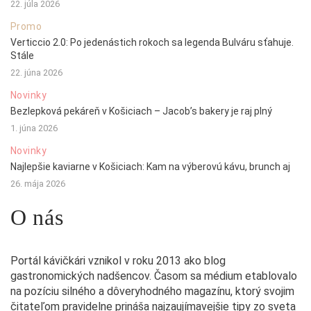
22. júla 2026
Promo
Verticcio 2.0: Po jedenástich rokoch sa legenda Bulváru sťahuje.
Stále
22. júna 2026
Novinky
Bezlepková pekáreň v Košiciach – Jacob’s bakery je raj plný
1. júna 2026
Novinky
Najlepšie kaviarne v Košiciach: Kam na výberovú kávu, brunch aj
26. mája 2026
O nás
Portál kávičkári vznikol v roku 2013 ako blog
gastronomických nadšencov. Časom sa médium etablovalo
na pozíciu silného a dôveryhodného magazínu, ktorý svojim
čitateľom pravidelne prináša najzaujímavejšie tipy zo sveta