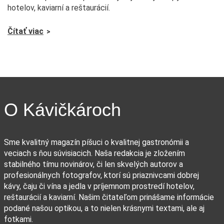
hotelov, kaviarní a reštaurácií.
Čítať viac
O Kávičkároch
Sme kvalitný magazín píšuci o kvalitnej gastronómii a
veciach s ňou súvisiacich. Naša redakcia je zložením
stabilného tímu novinárov, či len skvelých autorov a
profesionálnych fotografov, ktorí sú priaznivcami dobrej
kávy, čaju či vína a jedla v príjemnom prostredí hotelov,
reštaurácií a kaviarní. Našim čitateľom prinášame informácie
podané našou optikou, a to nielen krásnymi textami, ale aj
fotkami.