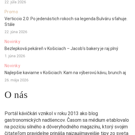
22. júla 2026
Promo
Verticcio 2.0: Po jedenástich rokoch sa legenda Bulváru sťahuje.
Stále
22. júna 2026
Novinky
Bezlepková pekáreň v Košiciach – Jacob’s bakery je raj plný
1. júna 2026
Novinky
Najlepšie kaviarne v Košiciach: Kam na výberovú kávu, brunch aj
26. mája 2026
O nás
Portál kávičkári vznikol v roku 2013 ako blog
gastronomických nadšencov. Časom sa médium etablovalo
na pozíciu silného a dôveryhodného magazínu, ktorý svojim
čitateľom pravidelne prináša najzaujímavejšie tipy zo sveta