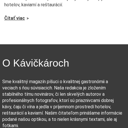
hotelov, kaviarní a reštaurácií.
Čítať viac
O Kávičkároch
Sme kvalitný magazín píšuci o kvalitnej gastronómii a
veciach s ňou súvisiacich. Naša redakcia je zložením
stabilného tímu novinárov, či len skvelých autorov a
profesionálnych fotografov, ktorí sú priaznivcami dobrej
kávy, čaju či vína a jedla v príjemnom prostredí hotelov,
reštaurácií a kaviarní. Našim čitateľom prinášame informácie
podané našou optikou, a to nielen krásnymi textami, ale aj
fotkami.