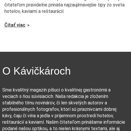
čitateľom pravidelne prináša najzaujímavejšie tipy zo sveta
hotelov, kaviarní a reštaurácií.
Čítať viac
O Kávičkároch
Sme kvalitný magazín píšuci o kvalitnej gastronómii a
veciach s ňou súvisiacich. Naša redakcia je zložením
stabilného tímu novinárov, či len skvelých autorov a
profesionálnych fotografov, ktorí sú priaznivcami dobrej
kávy, čaju či vína a jedla v príjemnom prostredí hotelov,
reštaurácií a kaviarní. Našim čitateľom prinášame informácie
podané našou optikou, a to nielen krásnymi textami, ale aj