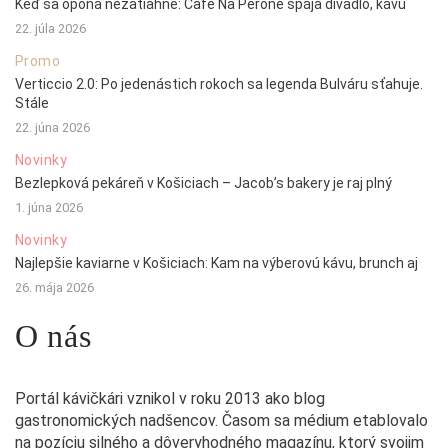
Keď sa opona nezatiahne: Café Na Peróne spája divadlo, kávu
22. júla 2026
Promo
Verticcio 2.0: Po jedenástich rokoch sa legenda Bulváru sťahuje.
Stále
22. júna 2026
Novinky
Bezlepková pekáreň v Košiciach – Jacob’s bakery je raj plný
1. júna 2026
Novinky
Najlepšie kaviarne v Košiciach: Kam na výberovú kávu, brunch aj
26. mája 2026
O nás
Portál kávičkári vznikol v roku 2013 ako blog
gastronomických nadšencov. Časom sa médium etablovalo
na pozíciu silného a dôveryhodného magazínu, ktorý svojim