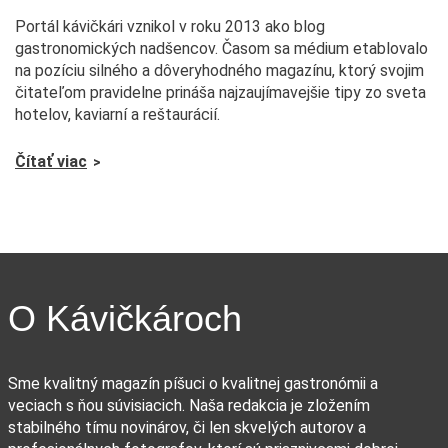
Portál kávičkári vznikol v roku 2013 ako blog
gastronomických nadšencov. Časom sa médium etablovalo
na pozíciu silného a dôveryhodného magazínu, ktorý svojim
čitateľom pravidelne prináša najzaujímavejšie tipy zo sveta
hotelov, kaviarní a reštaurácií.
Čítať viac
O Kávičkároch
Sme kvalitný magazín píšuci o kvalitnej gastronómii a
veciach s ňou súvisiacich. Naša redakcia je zložením
stabilného tímu novinárov, či len skvelých autorov a