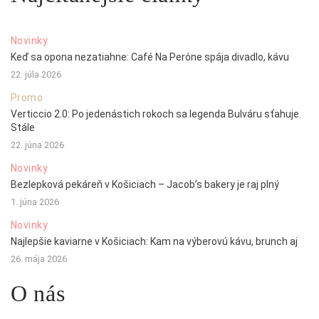
Novinky
Keď sa opona nezatiahne: Café Na Peróne spája divadlo, kávu
22. júla 2026
Promo
Verticcio 2.0: Po jedenástich rokoch sa legenda Bulváru sťahuje.
Stále
22. júna 2026
Novinky
Bezlepková pekáreň v Košiciach – Jacob’s bakery je raj plný
1. júna 2026
Novinky
Najlepšie kaviarne v Košiciach: Kam na výberovú kávu, brunch aj
26. mája 2026
O nás