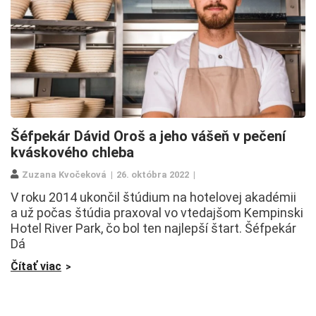
Šéfpekár Dávid Oroš a jeho vášeň v pečení
kváskového chleba
Zuzana Kvočeková
26. októbra 2022
V roku 2014 ukončil štúdium na hotelovej akadémii
a už počas štúdia praxoval vo vtedajšom Kempinski
Hotel River Park, čo bol ten najlepší štart. Šéfpekár
Dá
Čítať viac