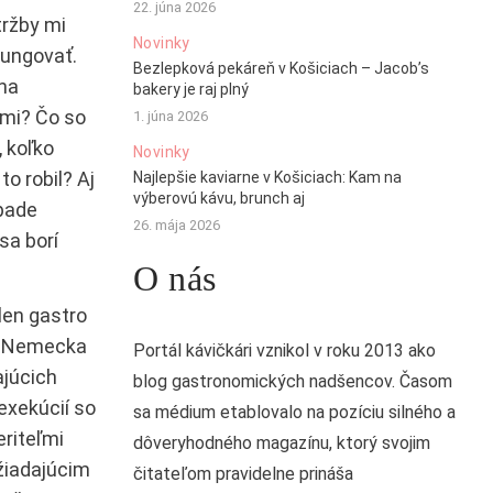
22. júna 2026
ržby mi
Novinky
fungovať.
Bezlepková pekáreň v Košiciach – Jacob’s
na
bakery je raj plný
ami? Čo so
1. júna 2026
 koľko
Novinky
o robil? Aj
Najlepšie kaviarne v Košiciach: Kam na
výberovú kávu, brunch aj
ípade
26. mája 2026
sa borí
O nás
len gastro
re Nemecka
Portál kávičkári vznikol v roku 2013 ako
ajúcich
blog gastronomických nadšencov. Časom
exekúcií so
sa médium etablovalo na pozíciu silného a
eriteľmi
dôveryhodného magazínu, ktorý svojim
žiadajúcim
čitateľom pravidelne prináša