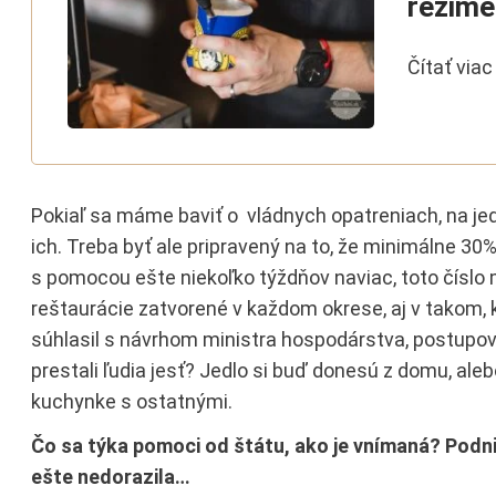
režime
Čítať viac
Pokiaľ sa máme baviť o vládnych opatreniach, na je
ich. Treba byť ale pripravený na to, že minimálne 30%
s pomocou ešte niekoľko týždňov naviac, toto číslo 
reštaurácie zatvorené v každom okrese, aj v takom, 
súhlasil s návrhom ministra hospodárstva, postupov
prestali ľudia jesť? Jedlo si buď donesú z domu, alebo
kuchynke s ostatnými.
Čo sa týka pomoci od štátu, ako je vnímaná? Podni
ešte nedorazila…