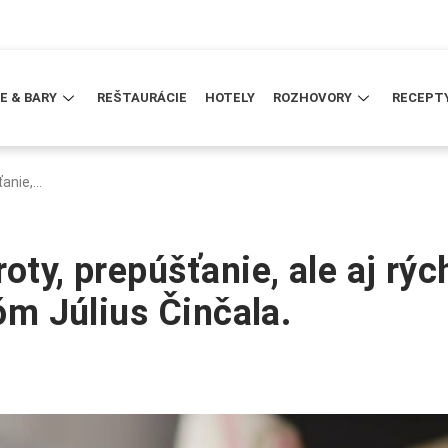
E & BARY
REŠTAURÁCIE
HOTELY
ROZHOVORY
RECEPT
ťanie,…
oty, prepúšťanie, ale aj rýc
nóm Július Činčala.