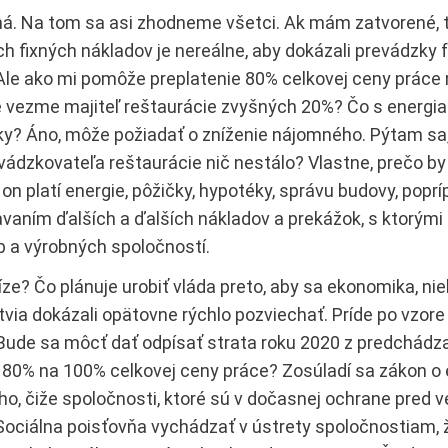
á. Na tom sa asi zhodneme všetci. Ak mám zatvorené, t
h fixných nákladov je nereálne, aby dokázali prevádzky 
Ale ako mi pomôže preplatenie 80% celkovej ceny práce 
e vezme majiteľ reštaurácie zvyšných 20%? Čo s energi
ky? Áno, môže požiadať o zníženie nájomného. Pýtam sa,
vádzkovateľa reštaurácie nič nestálo? Vlastne, prečo by t
on platí energie, pôžičky, hypotéky, správu budovy, popr
vaním ďalších a ďalších nákladov a prekážok, s ktorými 
b a výrobných spoločností.
íze? Čo plánuje urobiť vláda preto, aby sa ekonomika, nie
tvia dokázali opätovne rýchlo pozviechať. Príde po vzo
Bude sa môcť dať odpísať strata roku 2020 z predchádz
 80% na 100% celkovej ceny práce? Zosúladí sa zákon o 
o, čiže spoločnosti, ktoré sú v dočasnej ochrane pred v
Sociálna poisťovňa vychádzať v ústrety spoločnostiam, 