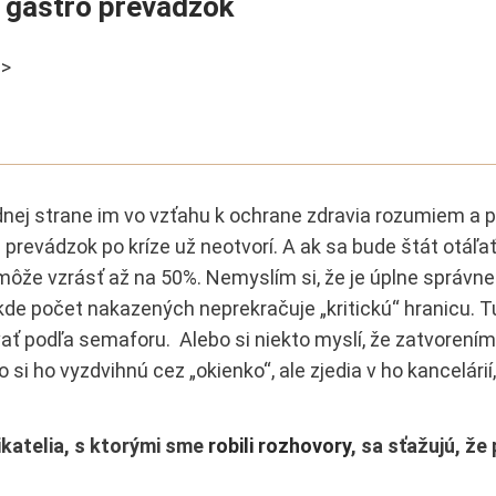
 gastro prevádzok
 >
dnej strane im vo vzťahu k ochrane zdravia rozumiem a
 prevádzok po kríze už neotvorí. A ak sa bude štát otáľa
môže vzrásť až na 50%. Nemyslím si, že je úplne správn
kde počet nakazených neprekračuje „kritickú“ hranicu. 
ať podľa semaforu. Alebo si niekto myslí, že zatvorení
 si ho vyzdvihnú cez „okienko“, ale zjedia v ho kancelárií,
katelia, s ktorými sme
robili rozhovory
, sa sťažujú, ž