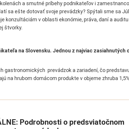
a kolenách a smutné príbehy podnikateľov i zamestnanco
latí sa ešte dotovať svoje prevádzky? Spýtali sme sa Jú
uje konzultáciám v oblasti ekonómie, práva, daní a auditu 
j štvorky.
kateľa na Slovensku. Jednou z najviac zasiahnutých o
ch gastronomických prevádzok a zariadení, čo predstavuj
ľajú na hrubom domácom produkte v objeme zhruba 1,5%,
LNE: Podrobnosti o predsviatočnom