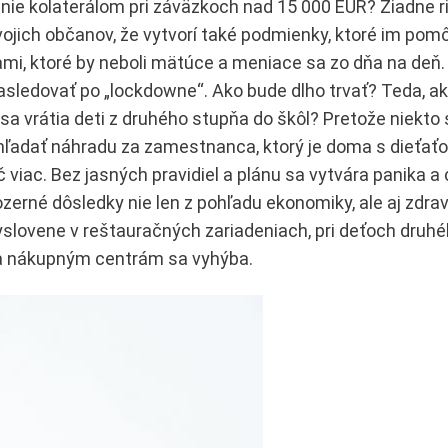
ie kolaterálom pri záväzkoch nad 15 000 EUR? Žiadne r
svojich občanov, že vytvorí také podmienky, ktoré im pom
mi, ktoré by neboli mätúce a meniace sa zo dňa na deň.
asledovať po „lockdowne“. Ako bude dlho trvať? Teda, ak
a vrátia deti z druhého stupňa do škôl? Pretože niekto 
ľadať náhradu za zamestnanca, ktorý je doma s dieťať
 viac. Bez jasných pravidiel a plánu sa vytvára panika a
zerné dôsledky nie len z pohľadu ekonomiky, ale aj zdr
vyslovene v reštauračných zariadeniach, pri deťoch druh
 a nákupným centrám sa vyhýba.