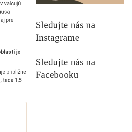
v valcujú
liusa
aj pre
Sledujte nás na
Instagrame
blastí je
Sledujte nás na
e približne
Facebooku
 teda 1,5