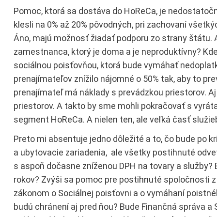
Pomoc, ktorá sa dostáva do HoReCa, je nedostatočn
klesli na 0% až 20% pôvodných, pri zachovaní všetkýc
Áno, majú možnosť žiadať podporu zo strany štátu. 
zamestnanca, ktorý je doma a je neproduktívny? Kd
sociálnou poisťovňou, ktorá bude vymáhať nedoplat
prenajímateľov znížilo nájomné o 50% tak, aby to pre
prenajímateľ má náklady s prevádzkou priestorov. Aj 
priestorov. A takto by sme mohli pokračovať s vyráta
segment HoReCa. A nielen ten, ale veľká časť služie
Preto mi absentuje jedno dôležité a to, čo bude po kr
a ubytovacie zariadenia, ale všetky postihnuté odve
s aspoň dočasne zníženou DPH na tovary a služby? 
rokov? Zvýši sa pomoc pre postihnuté spoločnosti z
zákonom o Sociálnej poisťovni a o vymáhaní poistnéh
budú chránení aj pred ňou? Bude Finančná správa a 