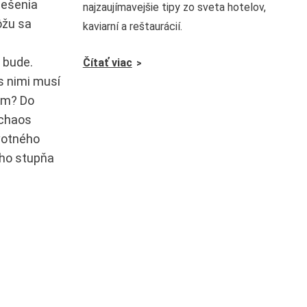
iešenia
najzaujímavejšie tipy zo sveta hotelov,
ôžu sa
kaviarní a reštaurácií.
 bude.
Čítať viac
s nimi musí
om? Do
 chaos
avotného
ého stupňa