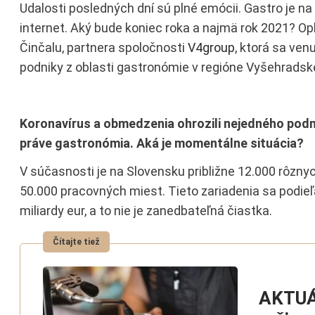
Udalosti posledných dní sú plné emócii. Gastro je n
internet. Aký bude koniec roka a najmä rok 2021? Op
Činčalu, partnera spoločnosti
V4group
, ktorá sa ven
podniky z oblasti gastronómie v regióne Vyšehradske
Koronavírus a obmedzenia ohrozili nejedného podni
práve gastronómia. Aká je momentálne situácia?
V súčasnosti je na Slovensku približne 12.000 rôzny
50.000 pracovných miest. Tieto zariadenia sa podie
miliardy eur, a to nie je zanedbateľná čiastka.
AKTUÁ