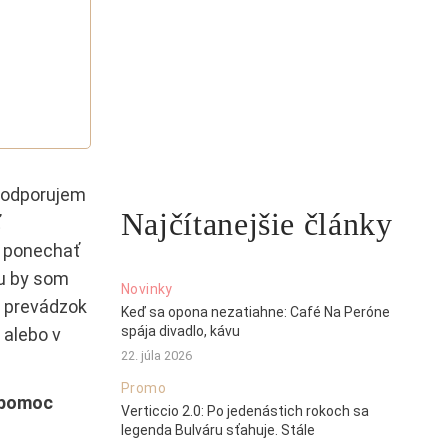
 podporujem
Najčítanejšie články
ť
e ponechať
Tu by som
Novinky
m prevádzok
Keď sa opona nezatiahne: Café Na Peróne
spája divadlo, kávu
 alebo v
22. júla 2026
Promo
e pomoc
Verticcio 2.0: Po jedenástich rokoch sa
legenda Bulváru sťahuje. Stále