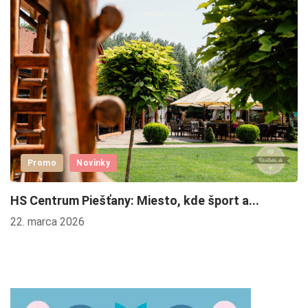
Promo
Novinky
HS Centrum Piešťany: Miesto, kde šport a...
T
St
22. marca 2026
2