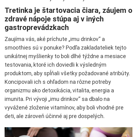
Tretinka je štartovacia čiara, záujem o
zdravé nápoje stúpa aj v iných
gastroprevádzkach
Zaujíma vás, aké príchute „imu drinkov“ a
smoothies sú v ponuke? Podľa zakladateliek tejto
unikátnej myšlienky to boli dlhé týždne a mesiace
testovania, ktoré ich doviedli k výsledným
produktom, aby spĺňali všetky požadované atribúty.
Koncipovali ich s ohľadom na rôzne potreby
organizmu ako detoxikácia, vitalita, energia a
imunita. Pri vývoji „imu drinkov“ sa dbalo na
vyvážené zloženie vitamínov, aby boli vhodné pre
deti, ale zároveň účinné aj pre dospelých.