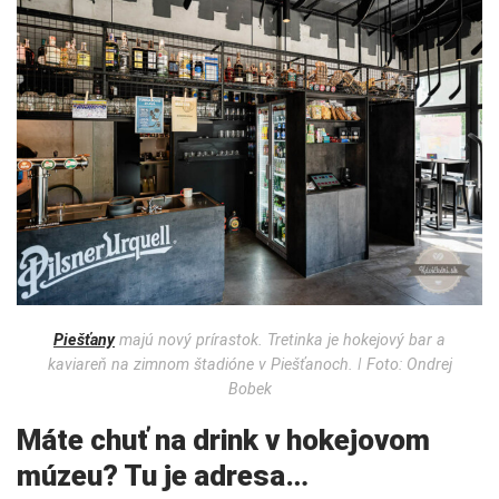
Piešťany
majú nový prírastok. Tretinka je hokejový bar a
kaviareň na zimnom štadióne v Piešťanoch. ǀ Foto: Ondrej
Bobek
Máte chuť na drink v hokejovom
múzeu? Tu je adresa…