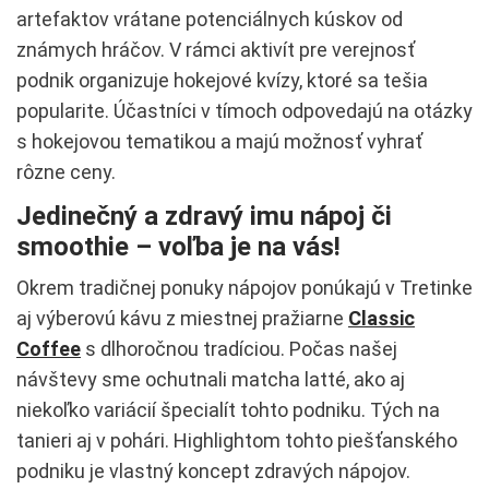
artefaktov vrátane potenciálnych kúskov od
známych hráčov. V rámci aktivít pre verejnosť
podnik organizuje hokejové kvízy, ktoré sa tešia
popularite. Účastníci v tímoch odpovedajú na otázky
s hokejovou tematikou a majú možnosť vyhrať
rôzne ceny.
Jedinečný a zdravý imu nápoj či
smoothie – voľba je na vás!
Okrem tradičnej ponuky nápojov ponúkajú v Tretinke
aj výberovú kávu z miestnej pražiarne
Classic
Coffee
s dlhoročnou tradíciou. Počas našej
návštevy sme ochutnali matcha latté, ako aj
niekoľko variácií špecialít tohto podniku. Tých na
tanieri aj v pohári. Highlightom tohto piešťanského
podniku je vlastný koncept zdravých nápojov.