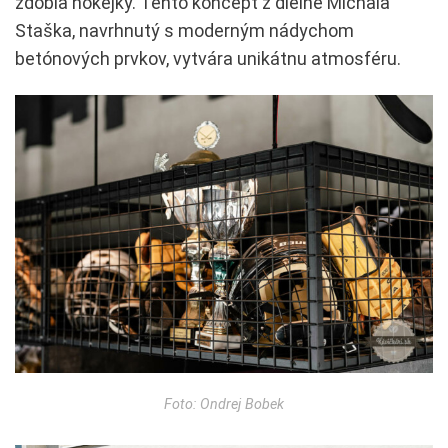
zdobia hokejky. Tento koncept z dielne Michala
Staška, navrhnutý s moderným nádychom
betónových prvkov, vytvára unikátnu atmosféru.
Foto: Ondrej Bobek