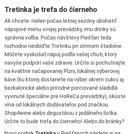
Tretinka je trefa do čierneho
Ak chcete nielen počas letnej sezóny obohatiť
nápojové menu svojej prevádzky, imu drinky sú
správna voľba. Počas návštevy Piešťan teda
rozhodne neobíďte Tretinku pri zimnom štadióne.
Môžete vyskúšať nápoj podľa vašej chuti, ktorý
navyše podporí vaše zdravie. Určite si pochutnajte
na kvalitne načapovanej Plzni, lokálnej výberovej
káve (ku ktorej dostanete na výber okrem cukru aj
bezkalorické alebo prírodné porciované sladidlá
vyvinuté špeciálne pre HoReCa prevádzky), skúste
vína od lokálnych dodávateľov pod značkou
Shop4wine alebo degustáciu z jedálneho lístka.
Určite to bude trefa do čierneho! Alebo do bránky?
Nový podnik
Tretinka
v Piešťanoch nájdete aj na