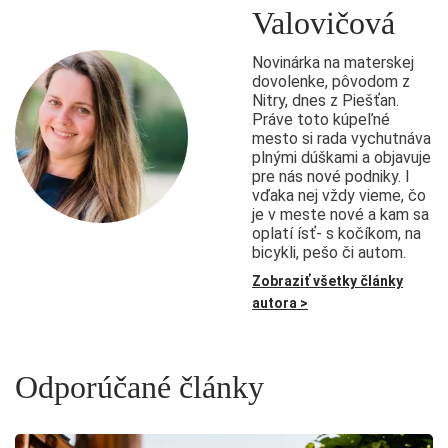
Valovičová
Novinárka na materskej
dovolenke, pôvodom z
Nitry, dnes z Piešťan.
Práve toto kúpeľné
mesto si rada vychutnáva
plnými dúškami a objavuje
pre nás nové podniky. I
vďaka nej vždy vieme, čo
je v meste nové a kam sa
oplatí ísť- s kočíkom, na
bicykli, pešo či autom.
Zobraziť všetky články
autora >
Odporúčané články