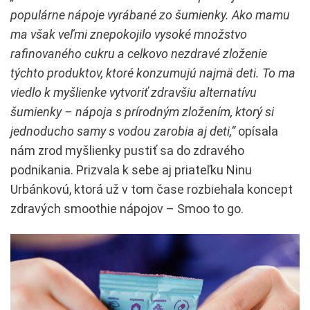
populárne nápoje vyrábané zo šumienky. Ako mamu
ma však veľmi znepokojilo vysoké množstvo
rafinovaného cukru a celkovo nezdravé zloženie
týchto produktov, ktoré konzumujú najmä deti. To ma
viedlo k myšlienke vytvoriť zdravšiu alternatívu
šumienky – nápoja s prírodným zložením, ktorý si
jednoducho samy s vodou zarobia aj deti,“
opísala
nám zrod myšlienky pustiť sa do zdravého
podnikania. Prizvala k sebe aj priateľku Ninu
Urbánkovú, ktorá už v tom čase rozbiehala koncept
zdravých smoothie nápojov – Smoo to go.