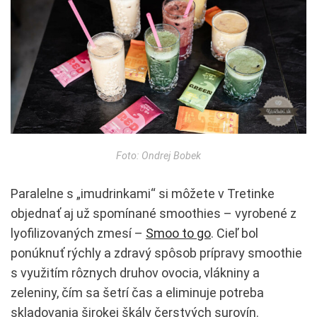
Foto: Ondrej Bobek
Paralelne s „imudrinkami“ si môžete v Tretinke
objednať aj už spomínané smoothies – vyrobené z
lyofilizovaných zmesí –
Smoo to go
. Cieľ bol
ponúknuť rýchly a zdravý spôsob prípravy smoothie
s využitím rôznych druhov ovocia, vlákniny a
zeleniny, čím sa šetrí čas a eliminuje potreba
skladovania širokej škály čerstvých surovín.