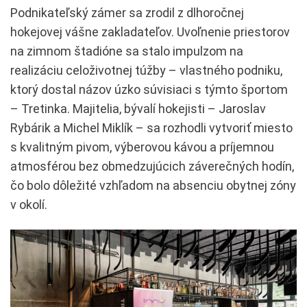
Podnikateľský zámer sa zrodil z dlhoročnej
hokejovej vášne zakladateľov. Uvoľnenie priestorov
na zimnom štadióne sa stalo impulzom na
realizáciu celoživotnej túžby – vlastného podniku,
ktorý dostal názov úzko súvisiaci s týmto športom
– Tretinka. Majitelia, bývalí hokejisti – Jaroslav
Rybárik a Michel Miklík – sa rozhodli vytvoriť miesto
s kvalitným pivom, výberovou kávou a príjemnou
atmosférou bez obmedzujúcich záverečných hodín,
čo bolo dôležité vzhľadom na absenciu obytnej zóny
v okolí.