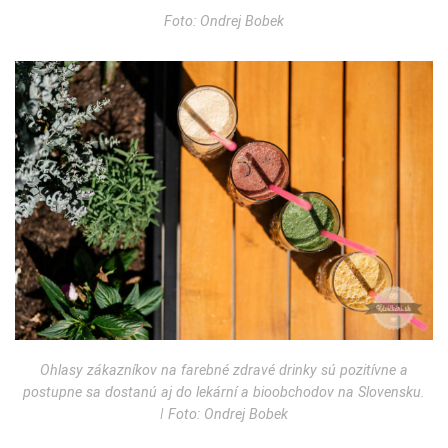
Foto: Ondrej Bobek
Ohlasy zákazníkov na farebné zdravé drinky sú pozitívne a
postupne sa dostanú aj do lekární a bioobchodov na Slovensku.
ǀ Foto: Ondrej Bobek