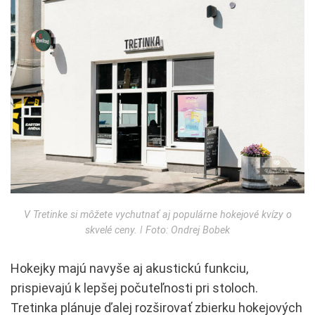
V Tretinke si môžete vychutnať aj populárne hokejové kvízy o
skvelé ceny. ǀ Foto: Ondrej Bobek
Hokejky majú navyše aj akustickú funkciu,
prispievajú k lepšej počuteľnosti pri stoloch.
Tretinka plánuje ďalej rozširovať zbierku hokejových