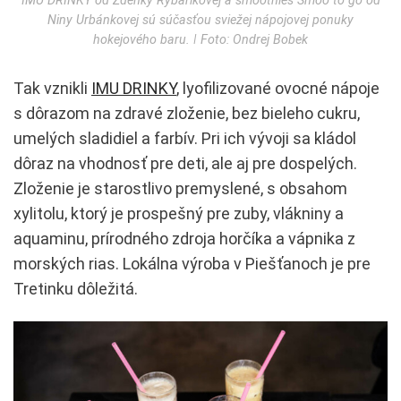
IMU DRINKY od Zdenky Rybárikovej a smoothies Smoo to go od
Niny Urbánkovej sú súčasťou sviežej nápojovej ponuky
hokejového baru. ǀ Foto: Ondrej Bobek
Tak vznikli
IMU DRINKY
, lyofilizované ovocné nápoje
s dôrazom na zdravé zloženie, bez bieleho cukru,
umelých sladidiel a farbív. Pri ich vývoji sa kládol
dôraz na vhodnosť pre deti, ale aj pre dospelých.
Zloženie je starostlivo premyslené, s obsahom
xylitolu, ktorý je prospešný pre zuby, vlákniny a
aquaminu, prírodného zdroja horčíka a vápnika z
morských rias. Lokálna výroba v Piešťanoch je pre
Tretinku dôležitá.