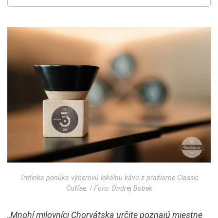
Tretinka ponúka výberovú lokálnu kávu z pražiarne Classic
Coffee. ǀ Foto: Ondrej Bobek
„Mnohí milovníci Chorvátska určite poznajú miestne