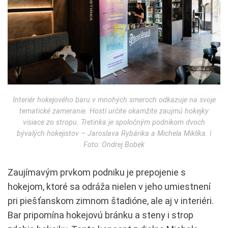
Interiér hokejového baru v mnohých smeroch odkazuje na svoje
tematické zameranie. Hostí určite okamžite zaujmú hokejky
visiace zo stropu. Tretinka je spoločným podnikom dvoch
bývalých hokejistov – Jaroslava Rybárika a Michela Miklíka. ǀ
Foto: Ondrej Bobek
Zaujímavým prvkom podniku je prepojenie s
hokejom, ktoré sa odráža nielen v jeho umiestnení
pri piešťanskom zimnom štadióne, ale aj v interiéri.
Bar pripomína hokejovú bránku a steny i strop