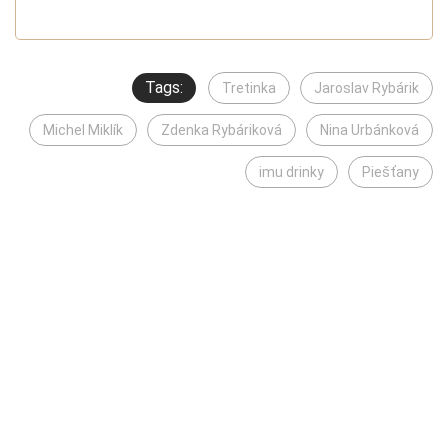
Tags:
Tretinka
Jaroslav Rybárik
Michel Miklík
Zdenka Rybáriková
Nina Urbánková
imu drinky
Piešťany