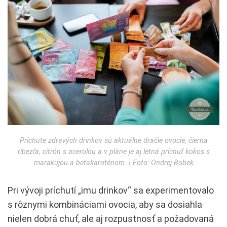
Príchute zdravých drinkov sú aktuálne dračie ovocie, čierna
ríbezľa, citrón s acerolou a v pláne je aj letná príchuť kokos s
marakujou a betakaroténom. ǀ Foto: Ondrej Bobek
Pri vývoji príchutí „imu drinkov“ sa experimentovalo
s rôznymi kombináciami ovocia, aby sa dosiahla
nielen dobrá chuť, ale aj rozpustnosť a požadovaná