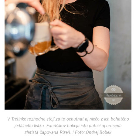
V Tretinke rozhodne stojí za to ochutnať aj niečo z ich bohatého
jedálneho lístka. Fanúšikov hokeja isto poteší aj orosená
zlatistá čapovaná Plzeň. ǀ Foto: Ondrej Bobek