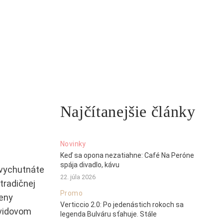
Najčítanejšie články
Novinky
Keď sa opona nezatiahne: Café Na Peróne
spája divadlo, kávu
, vychutnáte
22. júla 2026
tradičnej
Promo
leny
Verticcio 2.0: Po jedenástich rokoch sa
ovidovom
legenda Bulváru sťahuje. Stále