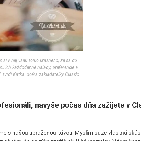
 si v nej však toľko krásneho, že sa do
i, ich každodenné nálady, preferencie a
, tvrdí Katka, dcéra zakladateľky Classic
.
ofesionáli, navyše počas dňa zažijete v Cl
eme s našou upraženou kávou. Myslím si, že vlastná sk