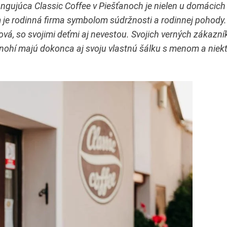
ungujúca Classic Coffee v Piešťanoch je nielen u domácich
je rodinná firma symbolom súdržnosti a rodinnej pohody. 
á, so svojimi deťmi aj nevestou. Svojich verných zákazn
. Mnohí majú dokonca aj svoju vlastnú šálku s menom a niek