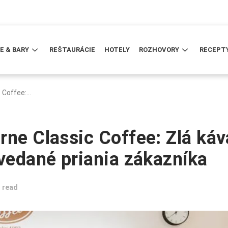
E & BARY
REŠTAURÁCIE
HOTELY
ROZHOVORY
RECEPT
c Coffee:…
rne Classic Coffee: Zlá káv
ovedané priania zákazníka
 read