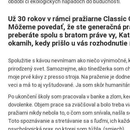
období či ekologických nápadoch do budúcnosti.
Už 30 rokov v rámci pražiarne Classic
Môžeme povedať, že ste generačná pra
preberáte spolu s bratom práve vy, Ka
okamih, kedy prišlo u vás rozhodnutie
Spolužitie s kávou nevnímam ako niečo výnimočné, k
prirodzený svet. Samozrejme, ako tínedžerka som c
moje prvé kávy z presso stroja. Na praženie je dodn
veci a má to aj vyštudované. Ja som skôr humanitá
Po ukončení školy som pracovala v banke a zlom, ked
dovolenke. Objem prace sa zväčšoval a bolo treba vi
pražiarni nikdy nebola to, o čom som snívala, našla 
Toto spoznávanie a stretávanie sa s ľuďmi, ich každ
psychologická prax, po ktorej som túžila. (smiech).