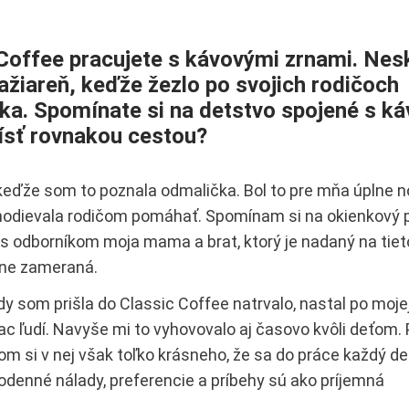
 Coffee pracujete s kávovými zrnami. Nes
žiareň, keďže žezlo po svojich rodičoch
tka. Spomínate si na detstvo spojené s ká
 ísť rovnakou cestou?
eďže som to poznala odmalička. Bol to pre mňa úplne n
hodievala rodičom pomáhať. Spomínam si na okienkový p
es odborníkom moja mama a brat, ktorý je nadaný na tiet
rne zameraná.
y som prišla do Classic Coffee natrvalo, nastal po moje
ac ľudí. Navyše mi to vyhovovalo aj časovo kvôli deťom. 
som si v nej však toľko krásneho, že sa do práce každý de
odenné nálady, preferencie a príbehy sú ako príjemná