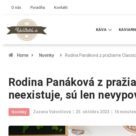
O nás
Poradňa
Kontakt
KÁVA
KAVIARN
Home
Novinky
Rodina Panáková z pražiarne Classi
Rodina Panáková z pražia
neexistuje, sú len nevyp
Zuzana Valovičová
25. októbra 2023
16 minutes
Novinky