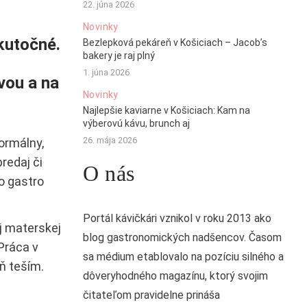
22. júna 2026
Novinky
kutočné.
Bezlepková pekáreň v Košiciach – Jacob’s
bakery je raj plný
1. júna 2026
vou a na
Novinky
Najlepšie kaviarne v Košiciach: Kam na
výberovú kávu, brunch aj
26. mája 2026
ormálny,
redaj či
O nás
o gastro
Portál kávičkári vznikol v roku 2013 ako
j materskej
blog gastronomických nadšencov. Časom
Práca v
sa médium etablovalo na pozíciu silného a
ň teším.
dôveryhodného magazínu, ktorý svojim
čitateľom pravidelne prináša