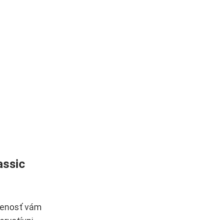
assic
úsenosť vám