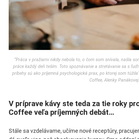
“Práca v pražiarni nikdy nebola to, o čom som snívala, našla som
práce každý deň teším. Toto spoznávanie a stretávanie sa s ľuďm
príbehy sú ako príjemná psychologická prax, po ktorej som túžila”
Coffee, Alenky Panákovej
V príprave kávy ste teda za tie roky pr
Coffee veľa príjemných debát…
Stále sa vzdelávame, učíme nové receptúry, pracuj