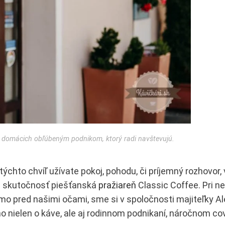
 u domácich obľúbeným podnikom, ktorý radi navštevujú.
 týchto chvíľ užívate pokoj, pohodu, či príjemný rozhovor
na skutočnosť piešťanská
pražiareň
Classic Coffee. Pri ne
amo pred našimi očami, sme si v spoločnosti majiteľky A
ho nielen o káve, ale aj rodinnom podnikaní, náročnom c