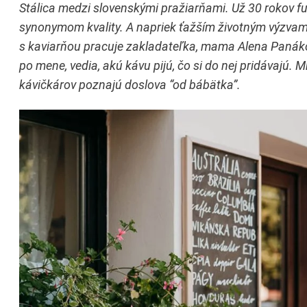
Stálica medzi slovenskými pražiarňami. Už 30 rokov f
synonymom kvality. A napriek ťažším životným výzvam 
s kaviarňou pracuje zakladateľka, mama Alena Panákov
po mene, vedia, akú kávu pijú, čo si do nej pridávajú
kávičkárov poznajú doslova “od bábätka”.