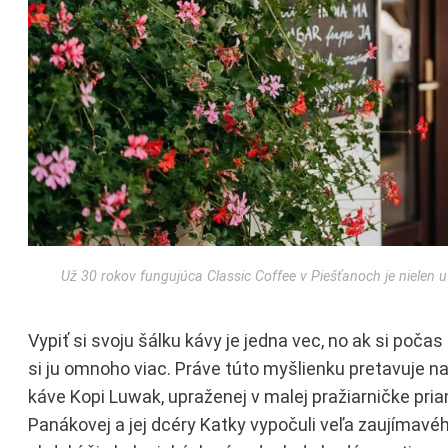
Už 30 rokov fungujúca Classic Coffee v Piešťanoch je nielen
Vypiť si svoju šálku kávy je jedna vec, no ak si počas
si ju omnoho viac. Práve túto myšlienku pretavuje 
káve Kopi Luwak, upraženej v malej pražiarničke pri
Panákovej a jej dcéry Katky vypočuli veľa zaujímavé