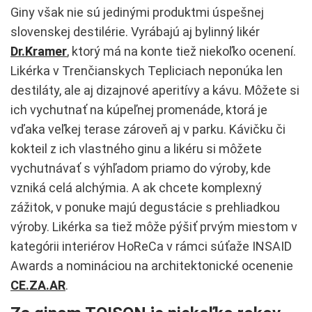
Giny však nie sú jedinými produktmi úspešnej
slovenskej destilérie. Vyrábajú aj bylinný likér
Dr.Kramer
, ktorý má na konte tiež niekoľko ocenení.
Likérka v Trenčianskych Tepliciach neponúka len
destiláty, ale aj dizajnové aperitívy a kávu. Môžete si
ich vychutnať na kúpeľnej promenáde, ktorá je
vďaka veľkej terase zároveň aj v parku. Kávičku či
kokteil z ich vlastného ginu a likéru si môžete
vychutnávať s výhľadom priamo do výroby, kde
vzniká celá alchýmia. A ak chcete komplexný
zážitok, v ponuke majú degustácie s prehliadkou
výroby. Likérka sa tiež môže pýšiť prvým miestom v
kategórii interiérov HoReCa v rámci súťaže INSAID
Awards a nomináciou na architektonické ocenenie
CE.ZA.AR
.