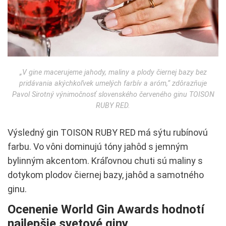
„V gine macerujeme jahody, maliny a plody čiernej bazy bez
pridávania akýchkoľvek umelých farbív a aróm,“ zdôrazňuje
Pavol Sirotný výnimočnosť slovenského červeného ginu TOISON
RUBY RED.
Výsledný gin TOISON RUBY RED má sýtu rubínovú
farbu. Vo vôni dominujú tóny jahôd s jemným
bylinným akcentom. Kráľovnou chuti sú maliny s
dotykom plodov čiernej bazy, jahôd a samotného
ginu.
Ocenenie World Gin Awards hodnotí
najlepšie svetové giny