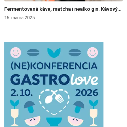
Fermentovaná káva, matcha i nealko gin. Kávový...
K
16. marca 2025
1