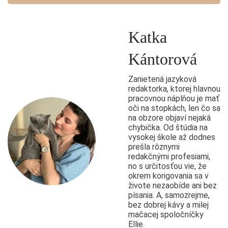
Katka
Kántorová
Zanietená jazyková
redaktorka, ktorej hlavnou
pracovnou náplňou je mať
oči na stopkách, len čo sa
na obzore objaví nejaká
chybička. Od štúdia na
vysokej škole až dodnes
prešla rôznymi
redakčnými profesiami,
no s určitosťou vie, že
okrem korigovania sa v
živote nezaobíde ani bez
písania. A, samozrejme,
bez dobrej kávy a milej
mačacej spoločníčky
Ellie.