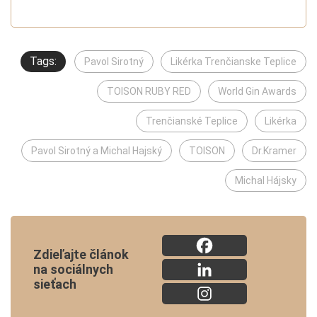
Tags:
Pavol Sirotný
Likérka Trenčianske Teplice
TOISON RUBY RED
World Gin Awards
Trenčianské Teplice
Likérka
Pavol Sirotný a Michal Hajský
TOISON
Dr.Kramer
Michal Hájsky
Zdieľajte článok
na sociálnych
sieťach