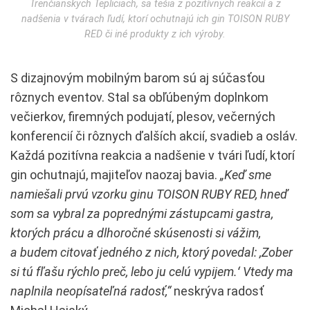
Trenčianskych Tepliciach, sa tešia z pozitívnych reakcií a z
nadšenia v tvárach ľudí, ktorí ochutnajú ich gin TOISON RUBY
RED či iné produkty z ich výroby.
S dizajnovým mobilným barom sú aj súčasťou
rôznych eventov. Stal sa obľúbeným doplnkom
večierkov, firemných podujatí, plesov, večerných
konferencií či rôznych ďalších akcií, svadieb a osláv.
Každá pozitívna reakcia a nadšenie v tvári ľudí, ktorí
gin ochutnajú, majiteľov naozaj bavia.
„Keď sme
namiešali prvú vzorku ginu TOISON RUBY RED, hneď
som sa vybral za poprednými zástupcami gastra,
ktorých prácu a dlhoročné skúsenosti si vážim,
a budem citovať jedného z nich, ktorý povedal: ,Zober
si tú fľašu rýchlo preč, lebo ju celú vypijem.ʻ Vtedy ma
naplnila neopísateľná radosť,“
neskrýva radosť