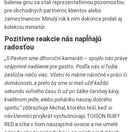
balenia ginu sa stali reprezentatívnou pozornosťou
pre obchodných partnerov, klientov alebo
zamestnancov. Minulý rok k nim dokonca pridali aj
kolekciu miniatúr.
Pozitívne reakcie nás napĺňajú
radosťou
„S Pavlom sme dlhoroční kamaráti – spojilo nás práve
vzájomné nadšenie pre gastro. Podľa nás si ľudia
zaslúžia niečo viac. Všetci to máme náročné v práci či
domácnosti, a preto by sme si mali užiť každú
sekundu voľného času či už pri šálke čerstvej kávy,
kvalitnom jedle, alebo poháriku naozaj dobrého
spiritu,“
zdôrazňuje Michal, ktorého teší, keď si
návštevníci prvýkrát vychutnúvajú TOISON RUBY
RED a cítia v ňom naozajstné ovocie a nie umelé