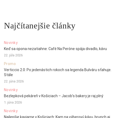
Najčítanejšie články
Novinky
Keď sa opona nezatiahne: Café Na Peróne spája divadlo, kávu
22. júla 2026
Promo
Verticcio 2.0: Po jedenástich rokoch sa legenda Bulváru sťahuje.
Stále
22. júna 2026
Novinky
Bezlepková pekáreň v Košiciach – Jacob’s bakery je raj plný
1. júna 2026
Novinky
Najlepšie kaviarne v Košiciach: Kam na výberovú kávu, brunch aj