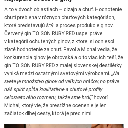
A to v dvoch oblastiach – dizajn a chuť. Hodnotenie
chuti prebieha v rôznych chuťových kategóriách,
ktoré predstavujú štýl a proces produkcie ginov.
Červený gin TOISON RUBY RED uspel práve
v kategórii ochutených ginov, z ktorej si odniesol
zlaté hodnotenie za chuť. Pavol a Michal vedia, že
konkurencia ginov je obrovská a o to viac ich teší, že
gin TOISON RUBY RED z malej slovenskej destilérky
vyniká medzi ostatnými svetovými výrobcami.
„Na
svete je množstvo ginov od veľkých hráčov, no práve
náš spirit spĺňa kvalitatívne a chuťové profily
celosvetového rozmeru, takže sme hrdí,“
hovorí
Michal, ktorý vie, že prestížne ocenenie je len
začiatok dlhej cesty, ktorá je pred nimi.