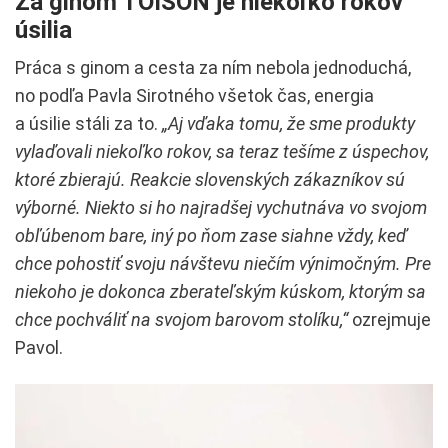
Za ginom TOISON je niekoľko rokov
úsilia
Práca s ginom a cesta za ním nebola jednoduchá,
no podľa Pavla Sirotného všetok čas, energia
a úsilie stáli za to.
„Aj vďaka tomu, že sme produkty
vylaďovali niekoľko rokov, sa teraz tešíme z úspechov,
ktoré zbierajú. Reakcie slovenských zákazníkov sú
výborné. Niekto si ho najradšej vychutnáva vo svojom
obľúbenom bare, iný po ňom zase siahne vždy, keď
chce pohostiť svoju návštevu niečím výnimočným. Pre
niekoho je dokonca zberateľským kúskom, ktorým sa
chce pochváliť na svojom barovom stolíku,“
ozrejmuje
Pavol.