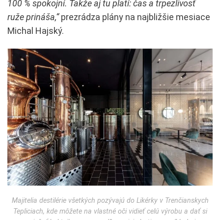
100 % spokojní. Takže aj tu platí: čas a trpezlivosť
ruže prináša,“
prezrádza plány na najbližšie mesiace
Michal Hajský.
Majitelia destilérie všetkých pozývajú do Likérky v Trenčianskych
Tepliciach, kde môžete na vlastné oči vidieť celú výrobu a dať si