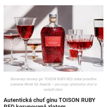
Slovenský červený gin TOISON RUBY RED získal prestížne
ocenenie World Gin Awards – pre svoju výnimočnú chuť si
vyslúžil zlato.
Autentická chuť ginu TOISON RUBY
RED korunovaná zlatom