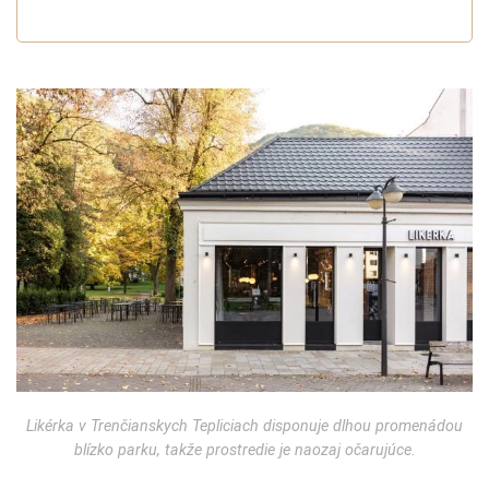
Likérka v Trenčianskych Tepliciach disponuje dlhou promenádou
blízko parku, takže prostredie je naozaj očarujúce.