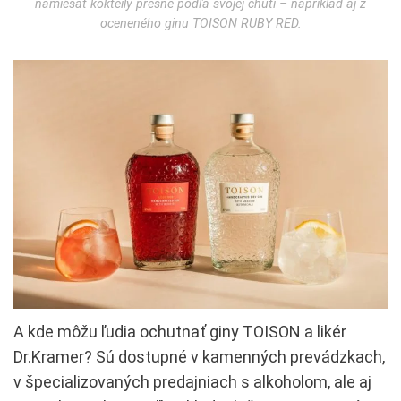
namiešať kokteily presne podľa svojej chuti – napríklad aj z
oceneného ginu TOISON RUBY RED.
A kde môžu ľudia ochutnať giny TOISON a likér
Dr.Kramer? Sú dostupné v kamenných prevádzkach,
v špecializovaných predajniach s alkoholom, ale aj