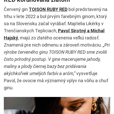
Červený gin
TOISON RUBY RED
bol predstavený na
trhu v lete 2022 a bol prvým farebným ginom, ktorý
sa na Slovensku začal vyrábať. Majitelia Likérky v
Trenčianskych Tepliciach,
Pavol Sirotný a Michal
Hajský
, majú zo zlatého ocenenia veľkú radosť.
Znamená pre nich odmenu a zároveň motiváciu.
„Pri
výrobe červeného ginu TOISON RUBY RED sme zvolili
čisto prírodný postup. V gine macerujeme jahody,
maliny a plody čiernej bazy bez pridávania
akýchkoľvek umelých farbív a aróm,“
vysvetľuje
Pavol, že ovocie má významný vplyv na vôňu a chuť
ginu.