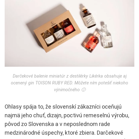
Darčekové balenie miniatúr z destilérky Likérka obsahuje aj
ocenený gin TOISON RUBY RED. Môžete ním potešiť niekoho
výnimočného 🙂
Ohlasy spája to, že slovenskí zákazníci oceňujú
najmä jeho chuť, dizajn, poctivú remeselnú výrobu,
pôvod zo Slovenska a v neposlednom rade
medzinárodné úspechy, ktoré zbiera. Darčekové