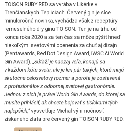
TOISON RUBY RED sa vyrába v Likérke v
Trenčianskych Tepliciach. Červený gin je síce
minuloročná novinka, vychádza však z receptúry
remeselného dry ginu TOISON. Ten je na trhu od
konca roka 2020 a za ten čas sa môže pýšiť hneď
niekoľkými svetovými ocenenia za chuť aj dizajn
(Pentawards, Red Dot Design Award, IWSC či World
Gin Award).
„Súťaží je naozaj veľa, konajú sa
v každom kúte sveta, ale je len pár takých, ktoré majú
skutočne celosvetový rozmer a porota je zostavená
z profesionálov z odbornej svetovej gastronómie.
Jednou z nich je práve World Gin Awards, do ktorej sa
musíte prihlásiť, ak chcete bojovať s tisíckami tých
najlepších,“
vysvetľuje Michal výnimočnosť
získaného zlata pre červený gin TOISON RUBY RED.