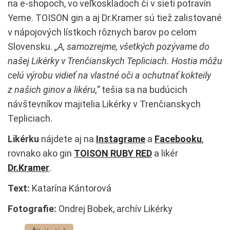
na e-shopoch, vo veľkoskladoch či v sieti potravín
Yeme. TOISON gin a aj Dr.Kramer sú tiež zalistované
v nápojových lístkoch rôznych barov po celom
Slovensku.
„A, samozrejme, všetkých pozývame do
našej Likérky v Trenčianskych Tepliciach. Hostia môžu
celú výrobu vidieť na vlastné oči a ochutnať kokteily
z našich ginov a likéru,“
tešia sa na budúcich
návštevníkov majitelia Likérky v Trenčianskych
Tepliciach.
Likérku
nájdete aj na
Instagrame
a
Facebooku
,
rovnako ako gin
TOISON RUBY RED
a likér
Dr.Kramer
.
Text:
Katarína Kántorová
Fotografie:
Ondrej Bobek, archív Likérky