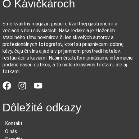
O Kávičkároch
Sme kvalitný magazín píšuci o kvalitnej gastronómii a
veciach s ňou súvisiacich. Naša redakcia je zložením
stabilného tímu novinárov, či len skvelých autorov a
profesionálnych fotografov, ktorí sú priaznivcami dobrej
kávy, čaju či vína a jedla v príjemnom prostredí hotelov,
reštaurácií a kaviarní. Našim čitateľom prinášame informácie
podané našou optikou, a to nielen krásnymi textami, ale aj
fotkami.
Dôležité odkazy
Kontakt
O nás