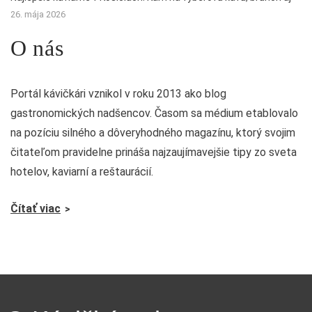
26. mája 2026
O nás
Portál kávičkári vznikol v roku 2013 ako blog
gastronomických nadšencov. Časom sa médium etablovalo
na pozíciu silného a dôveryhodného magazínu, ktorý svojim
čitateľom pravidelne prináša najzaujímavejšie tipy zo sveta
hotelov, kaviarní a reštaurácií.
Čítať viac