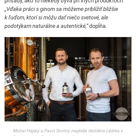
prísady, ako to niekedy býva pri iných produktoch.
„Vďaka práci s ginom sa môžeme priblížiť bližšie
k ľuďom, ktorí si môžu dať niečo svetové, ale
podotýkam naturálne a autentické,“
dopĺňa.
Michal Hájsky a Pavol Sirotný, majitelia destilérie Likérka v