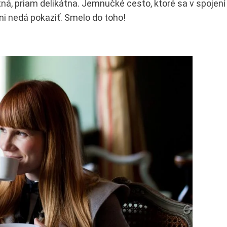
á, priam delikátna. Jemnučké cesto, ktoré sa v spojení
ni nedá pokaziť. Smelo do toho!