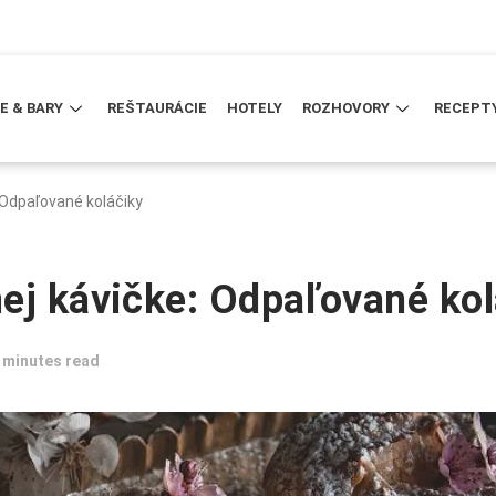
E & BARY
REŠTAURÁCIE
HOTELY
ROZHOVORY
RECEPT
 Odpaľované koláčiky
ej kávičke: Odpaľované kol
 minutes read