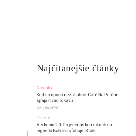
Najčítanejšie články
Novinky
Keď sa opona nezatiahne: Café Na Peróne
spája divadlo, kávu
22. júla 2026
Promo
Verticcio 2.0: Po jedenástich rokoch sa
legenda Bulváru sťahuje. Stále