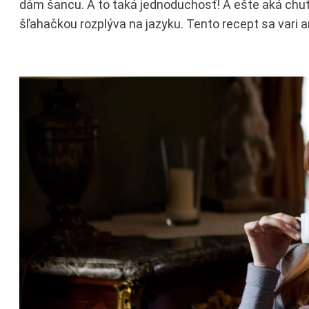
dám šancu. A to taká jednoduchosť! A ešte aká chutn
šľahačkou rozplýva na jazyku. Tento recept sa vari a