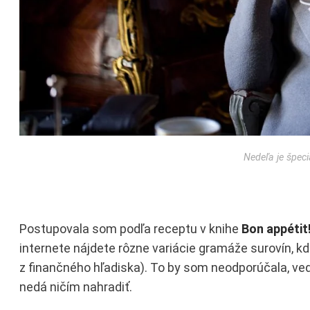
Nedeľa je špeci
Postupovala som podľa receptu v knihe
Bon appétit
internete nájdete rôzne variácie gramáže surovín, kd
z finančného hľadiska). To by som neodporúčala, ve
nedá ničím nahradiť.