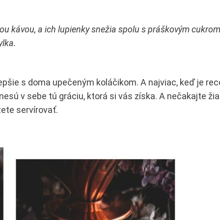
nou kávou, a ich lupienky snežia spolu s práškovým cukro
ylka.
lepšie s doma upečeným koláčikom. A najviac, keď je rec
sú v sebe tú gráciu, ktorá si vás získa. A nečakajte ži
ete servírovať.