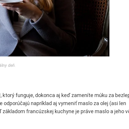
álny deň.
!
, ktorý funguje, dokonca aj keď zameníte múku za bezle
e odporúčajú napríklad aj vymeniť maslo za olej (asi len
ď základom francúzskej kuchyne je práve maslo a jeho v