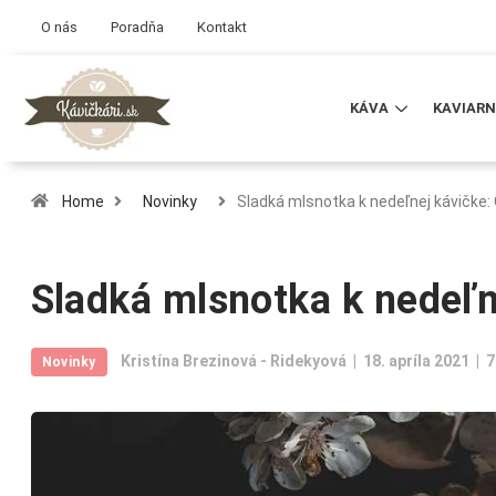
O nás
Poradňa
Kontakt
KÁVA
KAVIARN
Home
Novinky
Sladká mlsnotka k nedeľnej kávičke:
Sladká mlsnotka k nedeľn
Kristína Brezinová - Ridekyová
18. apríla 2021
7
Novinky