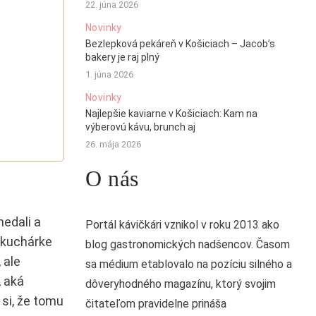
22. júna 2026
Novinky
Bezlepková pekáreň v Košiciach – Jacob’s
bakery je raj plný
1. júna 2026
Novinky
Najlepšie kaviarne v Košiciach: Kam na
výberovú kávu, brunch aj
26. mája 2026
O nás
nedali a
Portál kávičkári vznikol v roku 2013 ako
v kuchárke
blog gastronomických nadšencov. Časom
 ale
sa médium etablovalo na pozíciu silného a
, aká
dôveryhodného magazínu, ktorý svojim
si, že tomu
čitateľom pravidelne prináša