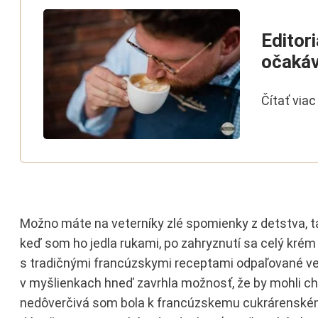
Editor
očaká
Čítať viac
Možno máte na veterníky zlé spomienky z detstva, tak a
keď som ho jedla rukami, po zahryznutí sa celý krém 
s tradičnými francúzskymi receptami odpaľované ven
v myšlienkach hneď zavrhla možnosť, že by mohli chut
nedôverčivá som bola k francúzskemu cukrárenskému