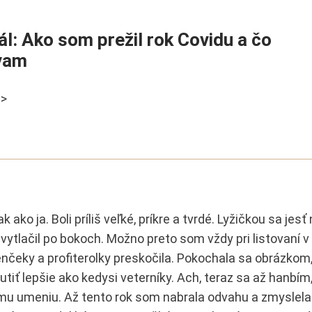
iál: Ako som prežil rok Covidu a čo
vam
 >
ko ja. Boli príliš veľké, príkre a tvrdé. Lyžičkou sa jesť 
vytlačil po bokoch. Možno preto som vždy pri listovaní 
čeky a profiterolky preskočila. Pokochala sa obrázkom,
iť lepšie ako kedysi veterníky. Ach, teraz sa až hanbím
 umeniu. Až tento rok som nabrala odvahu a zmyslela 