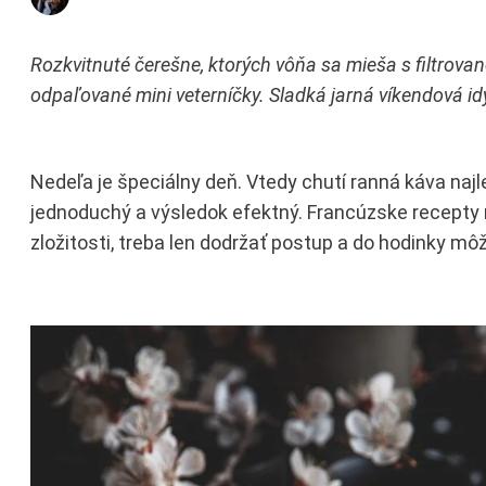
Rozkvitnuté čerešne, ktorých vôňa sa mieša s filtrova
odpaľované mini veterníčky. Sladká jarná víkendová id
Nedeľa je špeciálny deň. Vtedy chutí ranná káva naj
jednoduchý a výsledok efektný. Francúzske recepty ne
zložitosti, treba len dodržať postup a do hodinky môž