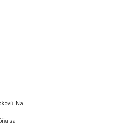
pkovú. Na
ôňa sa