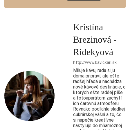
Kristína
Brezinová -
Ridekyová
http://www.kavickari.sk
Miluje kávu, rada si ju
doma pripraví, ale ešte
radšej hľadá a nachádza
nové kávové destinácie, o
ktorých ešte radšej píše
a fotoaparátom zachytí
ich čarovnú atmosféru.
Rovnako podľahla sladkej
cukrárskej vášni a to, čo
si napečie kreatívne
nastyluje do mňamóznej