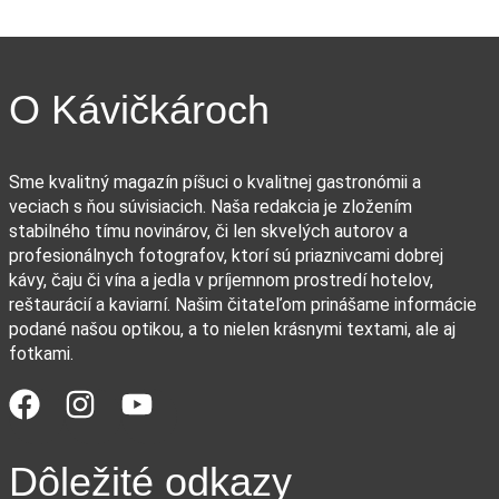
O Kávičkároch
Sme kvalitný magazín píšuci o kvalitnej gastronómii a
veciach s ňou súvisiacich. Naša redakcia je zložením
stabilného tímu novinárov, či len skvelých autorov a
profesionálnych fotografov, ktorí sú priaznivcami dobrej
kávy, čaju či vína a jedla v príjemnom prostredí hotelov,
reštaurácií a kaviarní. Našim čitateľom prinášame informácie
podané našou optikou, a to nielen krásnymi textami, ale aj
fotkami.
Dôležité odkazy