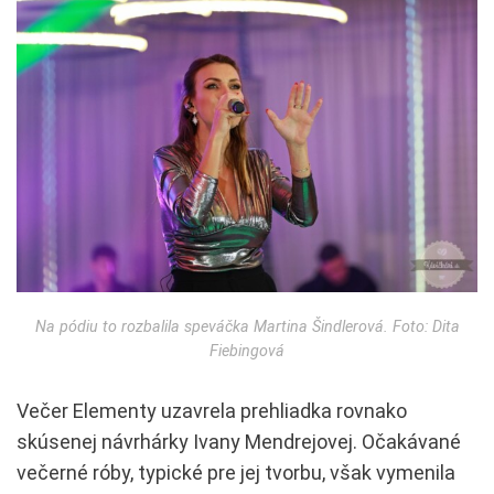
Na pódiu to rozbalila speváčka Martina Šindlerová. Foto: Dita
Fiebingová
Večer Elementy uzavrela prehliadka rovnako
skúsenej návrhárky Ivany Mendrejovej. Očakávané
večerné róby, typické pre jej tvorbu, však vymenila