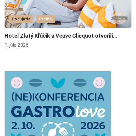
Podujatia
Promo
Hotel Zlatý Kľúčik a Veuve Clicquot otvorili...
C
1. júla 2026
21