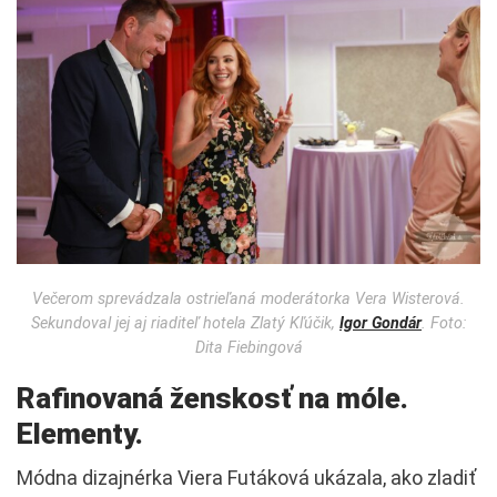
Večerom sprevádzala ostrieľaná moderátorka Vera Wisterová.
Sekundoval jej aj riaditeľ hotela Zlatý Kľúčik,
Igor Gondár
. Foto:
Dita Fiebingová
Rafinovaná ženskosť na móle.
Elementy.
Módna dizajnérka Viera Futáková ukázala, ako zladiť