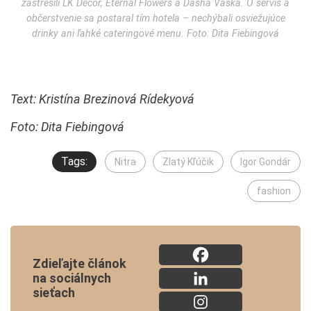
zastrešili LK Decor, Eternal Flowers a Dasha Vaška. O servis a
občerstvenie sa postaral tím hotela – nechýbali osviežujúce
drinky ani ľahké cateringové menu. Foto: Dita Fiebingová
Text: Kristína Brezinová Rídekyová
Foto: Dita Fiebingová
Tags:
Nitra
Zlatý Kľúčik
Igor Gondár
fashion
Zdieľajte článok
na sociálnych
sieťach