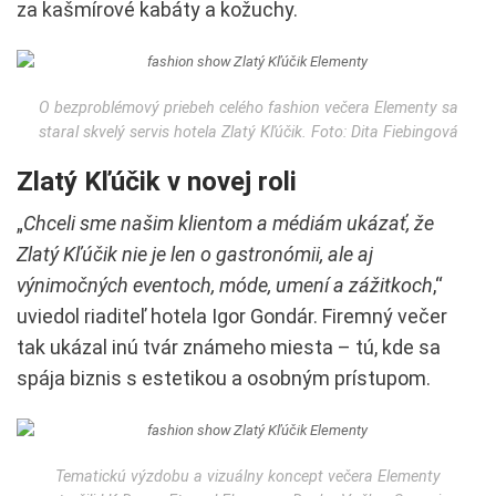
za kašmírové kabáty a kožuchy.
O bezproblémový priebeh celého fashion večera Elementy sa
staral skvelý servis hotela Zlatý Kľúčik. Foto: Dita Fiebingová
Zlatý Kľúčik v novej roli
„
Chceli sme našim klientom a médiám ukázať, že
Zlatý Kľúčik nie je len o gastronómii, ale aj
výnimočných eventoch, móde, umení a zážitkoch
,“
uviedol riaditeľ hotela Igor Gondár. Firemný večer
tak ukázal inú tvár známeho miesta – tú, kde sa
spája biznis s estetikou a osobným prístupom.
Tematickú výzdobu a vizuálny koncept večera Elementy