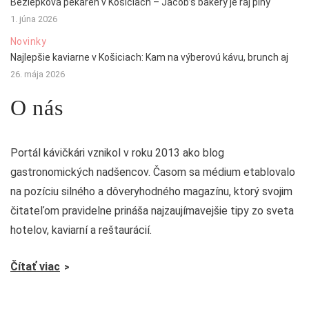
Bezlepková pekáreň v Košiciach – Jacob’s bakery je raj plný
1. júna 2026
Novinky
Najlepšie kaviarne v Košiciach: Kam na výberovú kávu, brunch aj
26. mája 2026
O nás
Portál kávičkári vznikol v roku 2013 ako blog
gastronomických nadšencov. Časom sa médium etablovalo
na pozíciu silného a dôveryhodného magazínu, ktorý svojim
čitateľom pravidelne prináša najzaujímavejšie tipy zo sveta
hotelov, kaviarní a reštaurácií.
Čítať viac