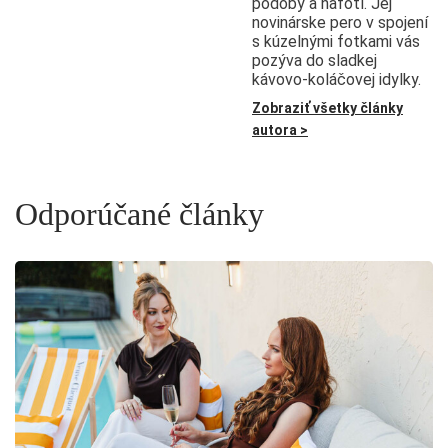
podoby a nafotí. Jej
novinárske pero v spojení
s kúzelnými fotkami vás
pozýva do sladkej
kávovo-koláčovej idylky.
Zobraziť všetky články
autora >
Odporúčané články