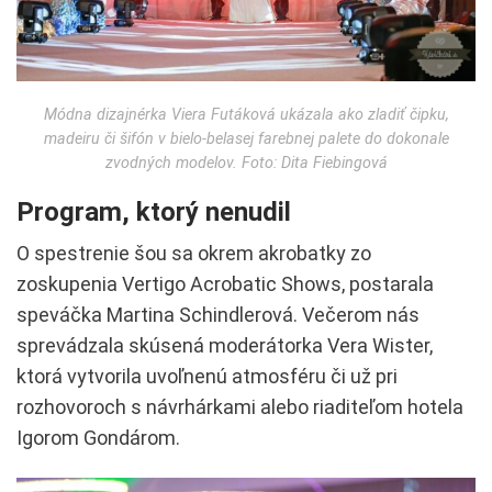
Módna dizajnérka Viera Futáková ukázala ako zladiť čipku,
madeiru či šifón v bielo-belasej farebnej palete do dokonale
zvodných modelov. Foto: Dita Fiebingová
Program, ktorý nenudil
O spestrenie šou sa okrem akrobatky zo
zoskupenia Vertigo Acrobatic Shows, postarala
speváčka Martina Schindlerová. Večerom nás
sprevádzala skúsená moderátorka Vera Wister,
ktorá vytvorila uvoľnenú atmosféru či už pri
rozhovoroch s návrhárkami alebo riaditeľom hotela
Igorom Gondárom.