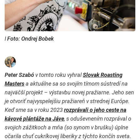
ǀ Foto: Ondrej Bobek
Peter Szabó
v tomto roku vyhral
Slovak Roasting
Masters
a aktuálne sa so svojím tímom sústredí na
najväčší projekt – výstavbu novej pražiarne. Jeho sen
je otvoriť najvyspelejšiu pražiareň v strednej Európe.
Keď sme sa v roku 2023
rozprávali o jeho ceste na
kávové plántáže na Jáve
, s oduševnením rozprával o
svojich zážitkoch a mňa (so synom v brušku) úplne
očarila chuť cukríkovej liberiky z týchto končín sveta.