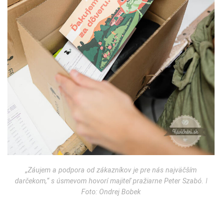
„Záujem a podpora od zákazníkov je pre nás najväčším
darčekom,“ s úsmevom hovorí majiteľ pražiarne Peter Szabó. ǀ
Foto: Ondrej Bobek