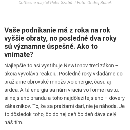
Coffeeine majiteľ Peter Szabó. ǀ Foto: Ondrej Bobek
Vaše podnikanie má z roka na rok
vyššie obraty, no posledné dva roky
sú významne úspešné. Ako to
vnímate
?
Najlepšie to asi vystihuje Newtonov tretí zákon –
akcia vyvoláva reakciu. Posledné roky vkladáme do
pražiarne obrovské množstvo energie, času aj
srdca. A tá energia sa nám vracia vo forme rastu,
silnejšieho brandu a toho najdôležitejšieho – dôvery
zákazníkov. To, že sa pražiarni darí, nie je náhoda. Je
to dôsledok toho, čo do nej deň čo deň dáva celý
náš tím.