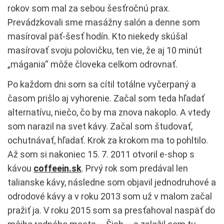
rokov som mal za sebou šesťročnú prax.
Prevádzkovali sme masážny salón a denne som
masíroval päť-šesť hodín. Kto niekedy skúšal
masírovať svoju polovičku, ten vie, že aj 10 minút
„mágania“ môže človeka celkom odrovnať.
Po každom dni som sa cítil totálne vyčerpaný a
časom prišlo aj vyhorenie. Začal som teda hľadať
alternatívu, niečo, čo by ma znova nakoplo. A vtedy
som narazil na svet kávy. Začal som študovať,
ochutnávať, hľadať. Krok za krokom ma to pohltilo.
Až som si nakoniec 15. 7. 2011 otvoril e-shop s
kávou
coffeein.sk
. Prvý rok som predával len
talianske kávy, následne som objavil jednodruhové a
odrodové kávy a v roku 2013 som už v malom začal
pražiť ja. V roku 2015 som sa presťahoval naspäť do