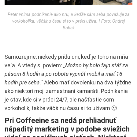
Peter vníma podnikanie ako hru, a keďže sám seba považuje za
vorkoholika, väčšinu času si to v práci užíva. ǀ Foto: Ondrej
Bobek
Samozrejme, niekedy prídu dni, keď je toho na mňa
veľa. A vtedy si poviem:
„Možno by bolo fajn stáť za
pásom 8 hodín a po robote vypnúť mobil a mať 16
hodín pre seba.“
Alebo mať dovolenku na dva týždne
ako niektorí moji zamestnaní kamaráti. Podnikanie
je stav, kde si v práci 24/7, ale našťastie som
vorkoholik, takže väčšinu času si to užívam 🙂
Pri Coffeeine sa nedá prehliadnuť
nápaditý marketing v podobe sviežich