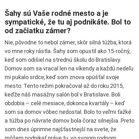
Šahy sú Vaše rodné mesto a je
sympatické, že tu aj podnikáte. Bol to
od začiatku zámer?
Nie, pôvodne to nebol zámer, skôr silná túžba, ktorá
vo mne roky rástla. Šahy som opustil ako 15-ročný,
keď som odišiel na strednú školu do Bratislavy.
Domov som sa vracal len na víkendy a každú nedeľu
mi pukalo srdce, keď som znova opúšťal svoje
mesto. Tento režim pokračoval až do roku 2015,
keďže náš masážny salón bol v Bratislave. Boli
obdobia – celé mesiace, dokonca kvartály – keď
som sa domov vôbec nedostal. Bolo to veľmi ťažké
a túžba po návrate domov bola čoraz silnejšia. Preto
som dnes úprimne najšťastnejší na svete, že
môžem podnikať práve tu, vo svojom rodnom