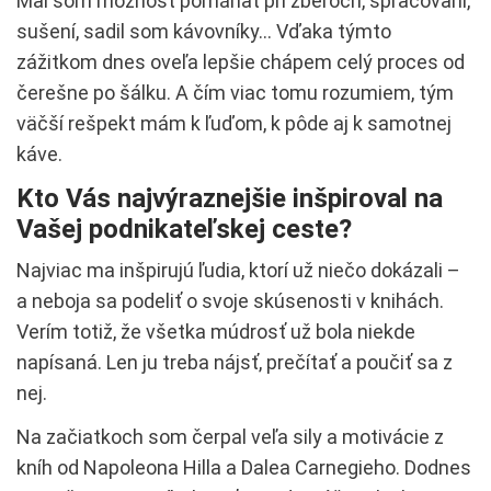
Mal som možnosť pomáhať pri zberoch, spracovaní,
sušení, sadil som kávovníky… Vďaka týmto
zážitkom dnes oveľa lepšie chápem celý proces od
čerešne po šálku. A čím viac tomu rozumiem, tým
väčší rešpekt mám k ľuďom, k pôde aj k samotnej
káve.
Kto Vás najvýraznejšie inšpiroval na
Vašej podnikateľskej ceste?
Najviac ma inšpirujú ľudia, ktorí už niečo dokázali –
a neboja sa podeliť o svoje skúsenosti v knihách.
Verím totiž, že všetka múdrosť už bola niekde
napísaná. Len ju treba nájsť, prečítať a poučiť sa z
nej.
Na začiatkoch som čerpal veľa sily a motivácie z
kníh od Napoleona Hilla a Dalea Carnegieho. Dodnes