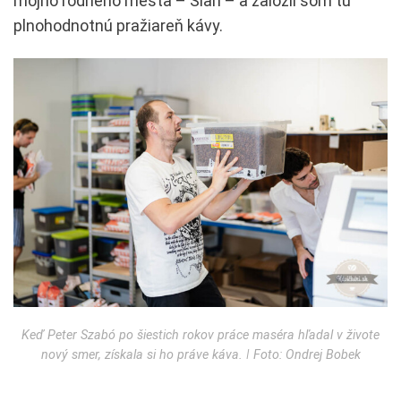
môjho rodného mesta – Šiah – a založil som tu
plnohodnotnú pražiareň kávy.
Keď Peter Szabó po šiestich rokov práce maséra hľadal v živote
nový smer, získala si ho práve káva. ǀ Foto: Ondrej Bobek