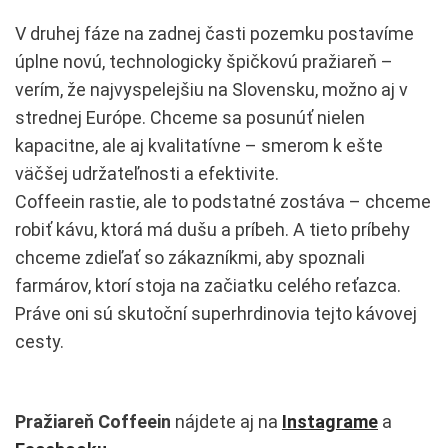
V druhej fáze na zadnej časti pozemku postavíme
úplne novú, technologicky špičkovú pražiareň –
verím, že najvyspelejšiu na Slovensku, možno aj v
strednej Európe. Chceme sa posunúť nielen
kapacitne, ale aj kvalitatívne – smerom k ešte
väčšej udržateľnosti a efektivite.
Coffeein rastie, ale to podstatné zostáva – chceme
robiť kávu, ktorá má dušu a príbeh. A tieto príbehy
chceme zdieľať so zákazníkmi, aby spoznali
farmárov, ktorí stoja na začiatku celého reťazca.
Práve oni sú skutoční superhrdinovia tejto kávovej
cesty.
Pražiareň Coffeein
nájdete aj na
Instagrame
a