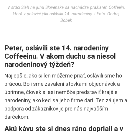
V srdci Šiah na juhu Slovenska sa nachádza pražiareň Coffeein,
ktorá v polovici júla oslávila 14. narodeniny. ǀ Foto: Ondrej
Bobek
Peter, oslávili ste 14. narodeniny
Coffeeinu. V akom duchu sa niesol
narodeninový týždeň?
Najlepšie, ako si len môžeme priať, oslávili sme ho
prácou. Boli sme zavalení stovkami objednávok a
úprimne, človek si asi nemôže predstaviť krajšie
narodeniny, ako keď sa jeho firme darí. Ten záujem a
podpora od zákazníkov je pre nás najväčším
darčekom.
Akú kávu ste si dnes ráno dopriali a v