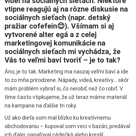
videí na sociálnych sieťach. Niektoré
vtipne reagujú aj na rôzne diskusie na
sociálnych sieťach (napr. detský
pražiar cofefein😊). Všímam si aj
vytvorené alter egá a z celej
marketingovej komunikácie na
sociálnych sieťach mi vychádza, že
Vás to veľmi baví tvoriť – je to tak?
Áno, je to tak. Marketing ma naozaj veľmi baví a ide
to zo mňa prirodzene. Nápady, videá, kreatívy… skôr
mám problém vybrať si,
čo nerobiť,
než čo robiť. V
tíme často vtipkujeme, že už teraz máme materiál
na kampane na ďalšie tri roky.
Už ako dieťa som mal blízko ku kreatívnemu
obchodovaniu – kupoval som veci v bazári, predával
ich ďalej, napaľoval cédečká alebo kreslil