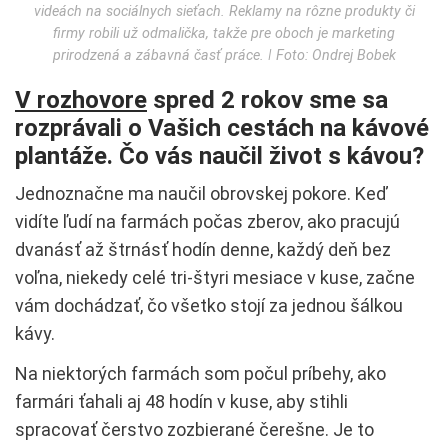
videách na sociálnych sieťach. Reklamy na rôzne produkty či
firmy robili už odmalička, takže pre oboch je marketing
prirodzená a zábavná časť práce. ǀ Foto: Ondrej Bobek
V rozhovore
spred 2 rokov sme sa
rozprávali o Vašich cestách na kávové
plantáže. Čo vás naučil život s kávou?
Jednoznačne ma naučil obrovskej pokore. Keď
vidíte ľudí na farmách počas zberov, ako pracujú
dvanásť až štrnásť hodín denne, každý deň bez
voľna, niekedy celé tri-štyri mesiace v kuse, začne
vám dochádzať, čo všetko stojí za jednou šálkou
kávy.
Na niektorých farmách som počul príbehy, ako
farmári ťahali aj 48 hodín v kuse, aby stihli
spracovať čerstvo zozbierané čerešne. Je to