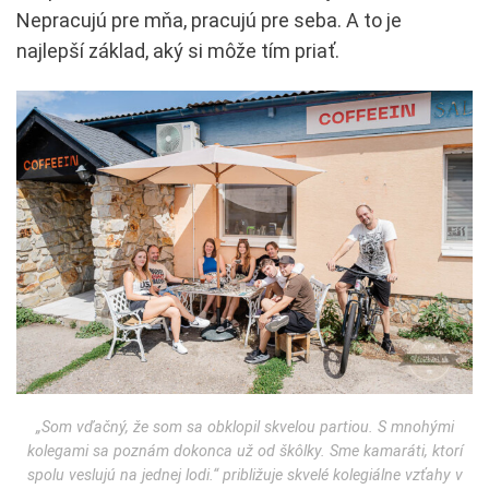
Nepracujú pre mňa, pracujú pre seba. A to je
najlepší základ, aký si môže tím priať.
„Som vďačný, že som sa obklopil skvelou partiou. S mnohými
kolegami sa poznám dokonca už od škôlky. Sme kamaráti, ktorí
spolu veslujú na jednej lodi.“ približuje skvelé kolegiálne vzťahy v