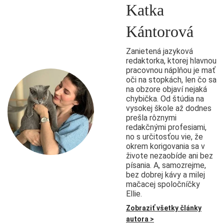
Katka
Kántorová
Zanietená jazyková
redaktorka, ktorej hlavnou
pracovnou náplňou je mať
oči na stopkách, len čo sa
na obzore objaví nejaká
chybička. Od štúdia na
vysokej škole až dodnes
prešla rôznymi
redakčnými profesiami,
no s určitosťou vie, že
okrem korigovania sa v
živote nezaobíde ani bez
písania. A, samozrejme,
bez dobrej kávy a milej
mačacej spoločníčky
Ellie.
Zobraziť všetky články
autora >