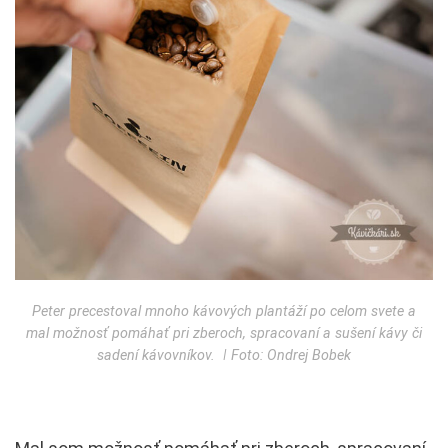
Peter precestoval mnoho kávových plantáží po celom svete a
mal možnosť pomáhať pri zberoch, spracovaní a sušení kávy či
sadení kávovníkov. ǀ Foto: Ondrej Bobek