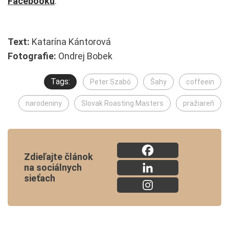
Facebooku
.
Text:
Katarína Kántorová
Fotografie:
Ondrej Bobek
Tags:
Peter Szabó
Šahy
coffeein
narodeniny
Slovak Roasting Masters
pražiareň
Zdieľajte článok
na sociálnych
sieťach