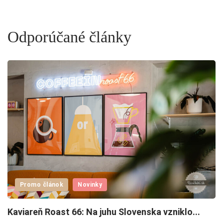
Odporúčané články
Promo článok
Novinky
Kaviareň Roast 66: Na juhu Slovenska vzniklo...
R