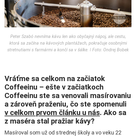
Peter Szabó nevníma kávu len ako obyčajný nápoj, ale cestu,
ktorá sa začína na kávových plantážach, pokračuje osobnými
stretnutiami s farmármi a končí sa v šálke. ǀ Foto: Ondrej Bobek
Vráťme sa celkom na začiatok
Coffeeinu – ešte v začiatkoch
Coffeeinu ste sa venovali masírovaniu
a zároveň praženiu, čo ste spomenuli
v celkom prvom článku u nás
. Ako sa
z maséra stal pražiar kávy?
Masíroval som už od strednej školy a vo veku 22