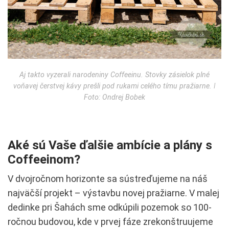
Aj takto vyzerali narodeniny Coffeeinu. Stovky zásielok plné
voňavej čerstvej kávy prešli pod rukami celého tímu pražiarne. ǀ
Foto: Ondrej Bobek
Aké sú Vaše ďalšie ambície a plány s
Coffeeinom?
V dvojročnom horizonte sa sústreďujeme na náš
najväčší projekt – výstavbu novej pražiarne. V malej
dedinke pri Šahách sme odkúpili pozemok so 100-
ročnou budovou, kde v prvej fáze zrekonštruujeme