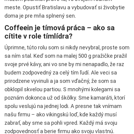
meste. Opustiť Bratislavu a vybudovať si živobytie
doma je pre mňa splnený sen.
Coffeein je tímová práca – ako sa
cítite v role tímlídra?
Úprimne, túto rolu som si nikdy nevybral, proste som
sa ním stal. Keď som na malej 500 g pražičke pražil
svoje prvé kávy, ani vo sne by mi nenapadlo, že raz
budem zodpovedný za celý tím ľudí. Ale veci sa
prirodzene vyvinuli a ja som vďačný, že som sa
obklopil skvelou partiou. S mnohými kolegami sa
poznám dokonca už od škôlky. Sme kamaráti, ktorí
spolu veslujú na jednej lodi. A presne tak vnímam
našu firmu – ako vikingskú loď, kde každý musí
zabrať, aby sme sa pohli vpred. Každý má svoju
zodpovednosť a berie firmu ako svoju vlastnú.