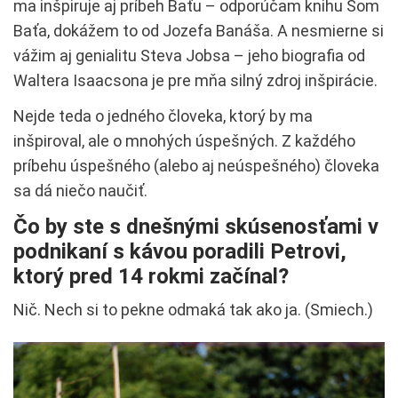
ma inšpiruje aj príbeh Baťu – odporúčam knihu Som
Baťa, dokážem to od Jozefa Banáša. A nesmierne si
vážim aj genialitu Steva Jobsa – jeho biografia od
Waltera Isaacsona je pre mňa silný zdroj inšpirácie.
Nejde teda o jedného človeka, ktorý by ma
inšpiroval, ale o mnohých úspešných. Z každého
príbehu úspešného (alebo aj neúspešného) človeka
sa dá niečo naučiť.
Čo by ste s dnešnými skúsenosťami v
podnikaní s kávou poradili Petrovi,
ktorý pred 14 rokmi začínal?
Nič. Nech si to pekne odmaká tak ako ja. (Smiech.)