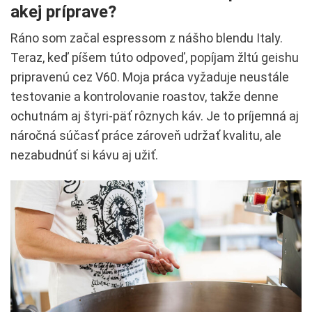
akej príprave?
Ráno som začal espressom z nášho blendu Italy.
Teraz, keď píšem túto odpoveď, popíjam žltú geishu
pripravenú cez V60. Moja práca vyžaduje neustále
testovanie a kontrolovanie roastov, takže denne
ochutnám aj štyri-päť rôznych káv. Je to príjemná aj
náročná súčasť práce zároveň udržať kvalitu, ale
nezabudnúť si kávu aj užiť.