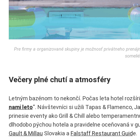
Pre firmy a organizované skupiny je možnosť privátneho prenáj
somelié
Večery plné chutí a atmosféry
Letným bazénom to nekončí. Počas leta hotel rozšír
nami leto
“. Návštevníci si užili Tapas & Flamenco, Ja
prinesie eventy ako Grill & Chill alebo temperamentn
dlhodobo pýchou hotela a pravidelne oceňovaná v g
Gault & Millau
Slovakia a
Falstaff Restaurant Guid
e.