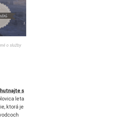
ené o služby
hutnajte s
lovica leta
e, ktorá je
evodcoch