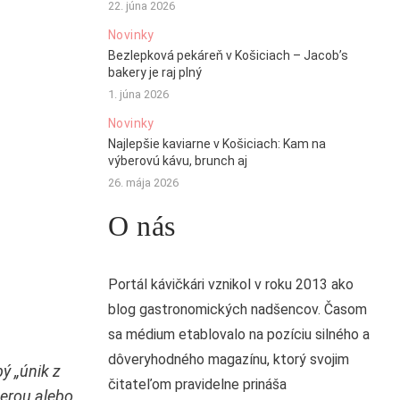
22. júna 2026
Novinky
Bezlepková pekáreň v Košiciach – Jacob’s
bakery je raj plný
1. júna 2026
Novinky
Najlepšie kaviarne v Košiciach: Kam na
výberovú kávu, brunch aj
26. mája 2026
O nás
Portál kávičkári vznikol v roku 2013 ako
blog gastronomických nadšencov. Časom
sa médium etablovalo na pozíciu silného a
dôveryhodného magazínu, ktorý svojim
ý „únik z
čitateľom pravidelne prináša
čerou alebo