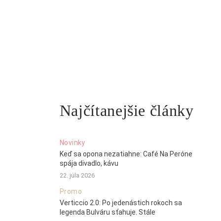
Najčítanejšie články
Novinky
Keď sa opona nezatiahne: Café Na Peróne
spája divadlo, kávu
22. júla 2026
Promo
Verticcio 2.0: Po jedenástich rokoch sa
legenda Bulváru sťahuje. Stále