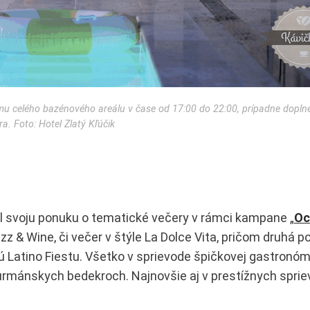
mu celého bazénového areálu v čase od 17:00 do 22:00, prípadne dopln
ra. Foto: Hotel Zlatý Kľúčik
il svoju ponuku o tematické večery v rámci kampane „
Oc
zz & Wine, či večer v štýle La Dolce Vita, pričom druhá po
ú Latino Fiestu. Všetko v sprievode špičkovej gastronómi
urmánskych bedekroch. Najnovšie aj v prestížnych spri