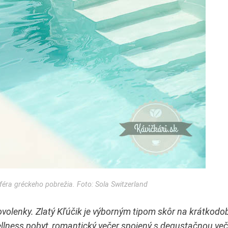
éra gréckeho pobrežia. Foto: Sola Switzerland
lenky. Zlatý Kľúčik je výborným tipom skôr na krátkodob
wellness pobyt, romantický večer spojený s degustačnou ve