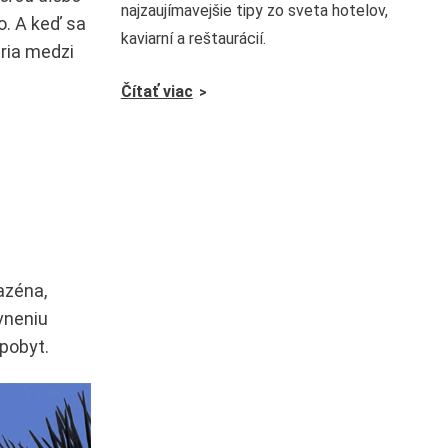
najzaujímavejšie tipy zo sveta hotelov,
ro. A keď sa
kaviarní a reštaurácií.
tria medzi
Čítať viac
azéna,
vneniu
pobyt.