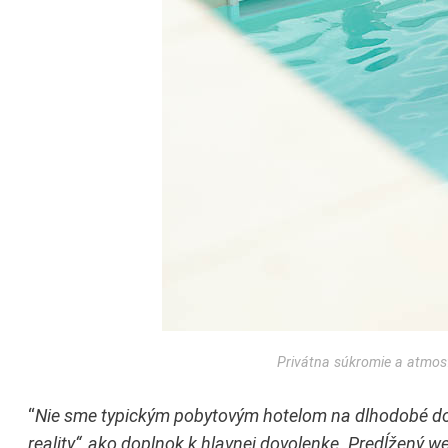
Privátna súkromie a atmosf
“
Nie sme typickým pobytovým hotelom na dlhodobé dovo
reality“, ako doplnok k hlavnej dovolenke. Predĺžený 