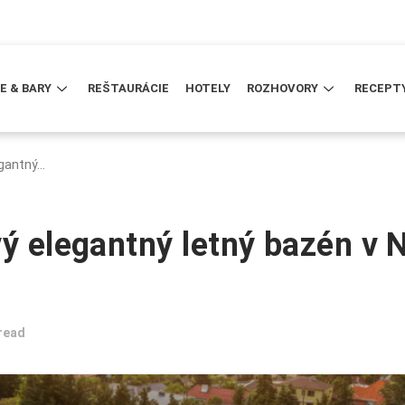
E & BARY
REŠTAURÁCIE
HOTELY
ROZHOVORY
RECEPT
egantný…
ý elegantný letný bazén v N
read