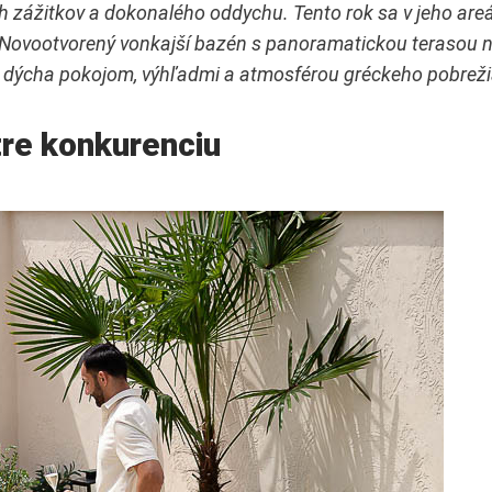
 zážitkov a dokonalého oddychu. Tento rok sa v jeho areál
l. Novootvorený vonkajší bazén s panoramatickou terasou ni
ý dýcha pokojom, výhľadmi a atmosférou gréckeho pobrež
tre konkurenciu