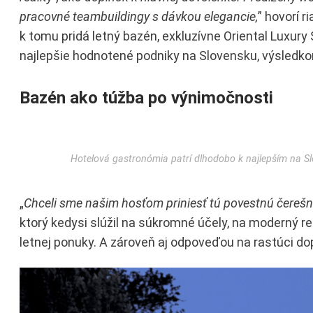
pracovné teambuildingy s dávkou elegancie,
” hovorí r
k tomu pridá letný bazén, exkluzívne Oriental Luxury 
najlepšie hodnotené podniky na Slovensku, výsledkom
Bazén ako túžba po výnimočnosti
Hotelová gastronómia patrí dlhodobo k najlepším na Sl
„
Chceli sme našim hosťom priniesť tú povestnú čerešn
ktorý kedysi slúžil na súkromné účely, na moderný r
letnej ponuky. A zároveň aj odpoveďou na rastúci do