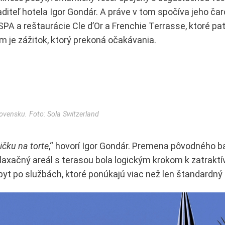
iaditeľ hotela Igor Gondár. A práve v tom spočíva jeho ča
SPA a reštaurácie Cle d’Or a Frenchie Terrasse, ktoré pa
 je zážitok, ktorý prekoná očakávania.
ovensku. Foto: Sola Switzerland
ičku na torte
,“ hovorí Igor Gondár. Premena pôvodného b
elaxačný areál s terasou bola logickým krokom k zatraktí
pyt po službách, ktoré ponúkajú viac než len štandardný 