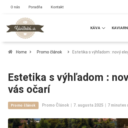
O nás
Poradňa
Kontakt
KÁVA
KAVIARN
Home
Promo článok
Estetika s výhľadom : nový el
Estetika s výhľadom : nov
vás očarí
Promo Článok
7. augusta 2025
7 minutes 
Promo článok