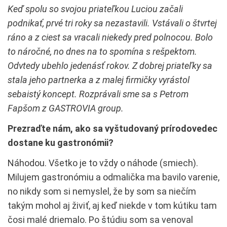
Keď spolu so svojou priateľkou Luciou začali
podnikať, prvé tri roky sa nezastavili. Vstávali o štvrtej
ráno a z ciest sa vracali niekedy pred polnocou. Bolo
to náročné, no dnes na to spomína s rešpektom.
Odvtedy ubehlo jedenásť rokov. Z dobrej priateľky sa
stala jeho partnerka a z malej firmičky vyrástol
sebaistý koncept. Rozprávali sme sa s Petrom
Fapšom z GASTROVIA group.
Prezraďte nám, ako sa vyštudovaný prírodovedec
dostane ku gastronómii?
Náhodou. Všetko je to vždy o náhode (smiech).
Milujem gastronómiu a odmalička ma bavilo varenie,
no nikdy som si nemyslel, že by som sa niečím
takým mohol aj živiť, aj keď niekde v tom kútiku tam
čosi malé driemalo. Po štúdiu som sa venoval