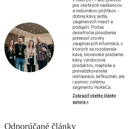
pre všetkých nadšencov
a milovníkov pôžitkov -
dobrej kávy, jedla,
zaujimavých miest a
podujatí. Počas
desaťročia pôsobenia
priniesol stovky
zauijímavých informácii, v
ktorých sa rozoberala
káva, slovenské pražiarne
kávy, výrobcovia
produktov, majitelia a
prevádzkovatelia
reštaurácii, šéfkuchári, ale
i pomoc celému
segmentu HoReCa.
Zobraziť všetky články
autora >
Odporúčané články