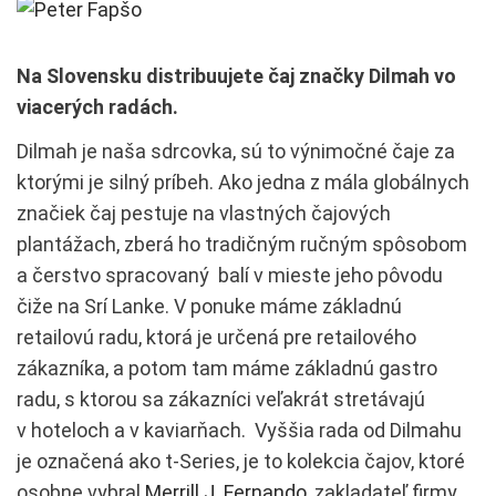
Na Slovensku distribuujete čaj značky Dilmah vo
viacerých radách.
Dilmah je naša sdrcovka, sú to výnimočné čaje za
ktorými je silný príbeh. Ako jedna z mála globálnych
značiek čaj pestuje na vlastných čajových
plantážach, zberá ho tradičným ručným spôsobom
a čerstvo spracovaný balí v mieste jeho pôvodu
čiže na Srí Lanke. V ponuke máme základnú
retailovú radu, ktorá je určená pre retailového
zákazníka, a potom tam máme základnú gastro
radu, s ktorou sa zákazníci veľakrát stretávajú
v hoteloch a v kaviarňach. Vyššia rada od Dilmahu
je označená ako t-Series, je to kolekcia čajov, ktoré
osobne vybral
Merrill J. Fernando
, zakladateľ firmy,