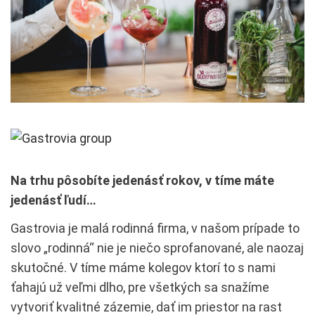
Na trhu pôsobíte jedenásť rokov, v tíme máte
jedenásť ľudí…
Gastrovia je malá rodinná firma, v našom prípade to
slovo „rodinná“ nie je niečo sprofanované, ale naozaj
skutočné. V tíme máme kolegov ktorí to s nami
ťahajú už veľmi dlho, pre všetkých sa snažíme
vytvoriť kvalitné zázemie, dať im priestor na rast