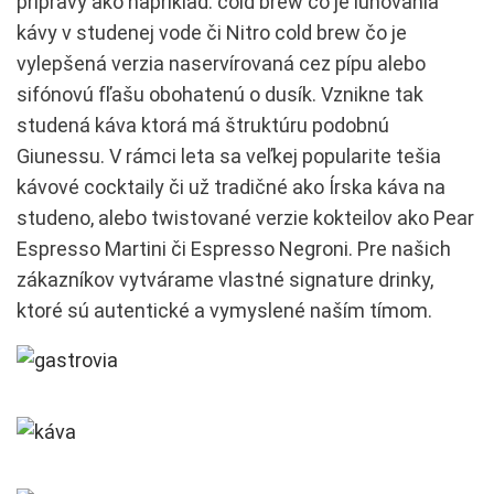
prípravy ako napríklad: cold brew čo je lúhovania
kávy v studenej vode či Nitro cold brew čo je
vylepšená verzia naservírovaná cez pípu alebo
sifónovú fľašu obohatenú o dusík. Vznikne tak
studená káva ktorá má štruktúru podobnú
Giunessu. V rámci leta sa veľkej popularite tešia
kávové cocktaily či už tradičné ako Írska káva na
studeno, alebo twistované verzie kokteilov ako Pear
Espresso Martini či Espresso Negroni. Pre našich
zákazníkov vytvárame vlastné signature drinky,
ktoré sú autentické a vymyslené naším tímom.