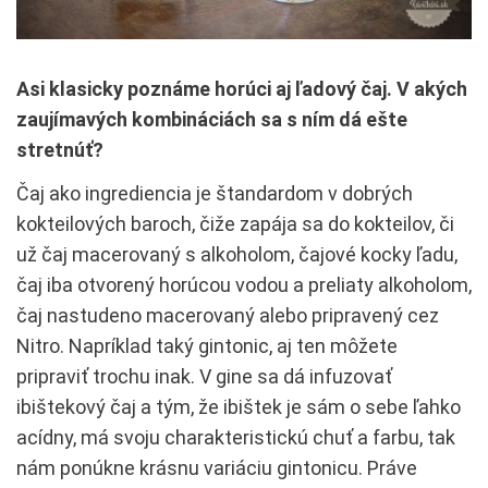
Asi klasicky poznáme horúci aj ľadový čaj. V akých
zaujímavých kombináciách sa s ním dá ešte
stretnúť?
Čaj ako ingrediencia je štandardom v dobrých
kokteilových baroch, čiže zapája sa do kokteilov, či
už čaj macerovaný s alkoholom, čajové kocky ľadu,
čaj iba otvorený horúcou vodou a preliaty alkoholom,
čaj nastudeno macerovaný alebo pripravený cez
Nitro. Napríklad taký gintonic, aj ten môžete
pripraviť trochu inak. V gine sa dá infuzovať
ibištekový čaj a tým, že ibištek je sám o sebe ľahko
acídny, má svoju charakteristickú chuť a farbu, tak
nám ponúkne krásnu variáciu gintonicu. Práve