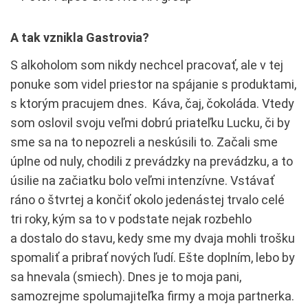
A tak vznikla Gastrovia?
S alkoholom som nikdy nechcel pracovať, ale v tej
ponuke som videl priestor na spájanie s produktami,
s ktorým pracujem dnes. Káva, čaj, čokoláda. Vtedy
som oslovil svoju veľmi dobrú priateľku Lucku, či by
sme sa na to nepozreli a neskúsili to. Začali sme
úplne od nuly, chodili z prevádzky na prevádzku, a to
úsilie na začiatku bolo veľmi intenzívne. Vstávať
ráno o štvrtej a končiť okolo jedenástej trvalo celé
tri roky, kým sa to v podstate nejak rozbehlo
a dostalo do stavu, kedy sme my dvaja mohli trošku
spomaliť a pribrať nových ľudí. Ešte doplním, lebo by
sa hnevala (smiech). Dnes je to moja pani,
samozrejme spolumajiteľka firmy a moja partnerka.