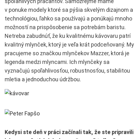
spoľahlivých pracantov. Samozrejme máme
v ponuke modely ktoré sa pýšia skvelým dizajnom a
technológiou, ľahko sa používajú a ponúkajú mnoho
možností na prispôsobenie sa potrebám baristu.
Netreba zabudnúť, že ku kvalitnému kávovaru patrí
kvalitný mlynček, ktorý je veľa krát podceňovaný. My
pracujeme so značkou mlynčekov Mazzer, ktorá je
legenda medzi mlyncami. Ich mlynčeky sa
vyznačujú spoľahlivosťou, robustnosťou, stabilitou
mletia a jednoduchou údržbou.
Kedysi ste deň v práci začínali tak, že ste pripravili