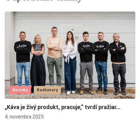
Novinky
Rozhovory
„Káva je živý produkt, pracuje,“ tvrdí pražiar...
L
4. novembra 2025
2.