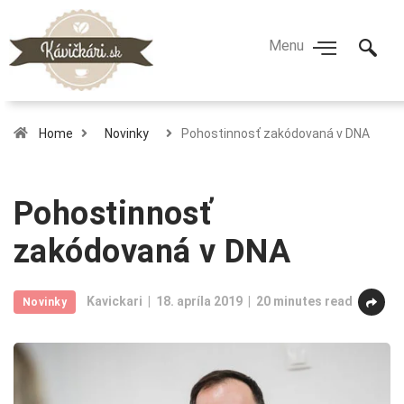
Home
Novinky
Pohostinnosť zakódovaná v DNA
Pohostinnosť
zakódovaná v DNA
Kavickari
18. apríla 2019
20 minutes read
Novinky