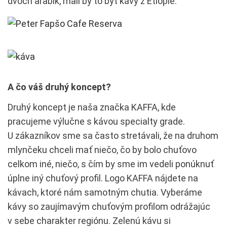
dvoch arabík, mali by to byť kávy z Etiópie.
A čo váš druhý koncept?
Druhý koncept je naša značka KAFFA, kde
pracujeme výlučne s kávou specialty grade.
U zákazníkov sme sa často stretávali, že na druhom
mlynčeku chceli mať niečo, čo by bolo chuťovo
celkom iné, niečo, s čím by sme im vedeli ponúknuť
úplne iný chuťový profil. Logo KAFFA nájdete na
kávach, ktoré nám samotným chutia. Vyberáme
kávy so zaujímavým chuťovým profilom odrážajúc
v sebe charakter regiónu. Zelenú kávu si