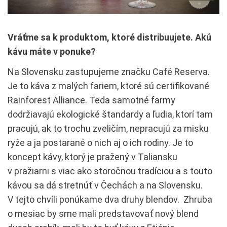
Vráťme sa k produktom, ktoré distribuujete. Akú
kávu máte v ponuke?
Na Slovensku zastupujeme značku Café Reserva.
Je to káva z malých fariem, ktoré sú certifikované
Rainforest Alliance. Teda samotné farmy
dodržiavajú ekologické štandardy a ľudia, ktorí tam
pracujú, ak to trochu zveličím, nepracujú za misku
ryže a ja postarané o nich aj o ich rodiny. Je to
koncept kávy, ktorý je pražený v Taliansku
v pražiarni s viac ako storočnou tradíciou a s touto
kávou sa dá stretnúť v Čechách a na Slovensku.
V tejto chvíli ponúkame dva druhy blendov. Zhruba
o mesiac by sme mali predstavovať nový blend