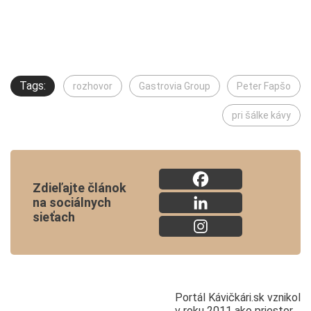
Tags:
rozhovor
Gastrovia Group
Peter Fapšo
pri šálke kávy
Zdieľajte článok
na sociálnych
sieťach
Portál Kávičkári.sk vznikol
v roku 2011 ako priestor