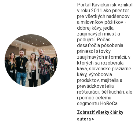
Portál Kávičkári.sk vznikol
v roku 2011 ako priestor
pre všetkých nadšencov
a milovníkov pôžitkov -
dobrej kávy, jedla,
zaujimavých miest a
podujatí. Počas
desaťročia pôsobenia
priniesol stovky
zauijímavých informácii, v
ktorých sa rozoberala
káva, slovenské pražiarne
kávy, výrobcovia
produktov, majitelia a
prevádzkovatelia
reštaurácii, šéfkuchári, ale
i pomoc celému
segmentu HoReCa.
Zobraziť všetky články
autora >