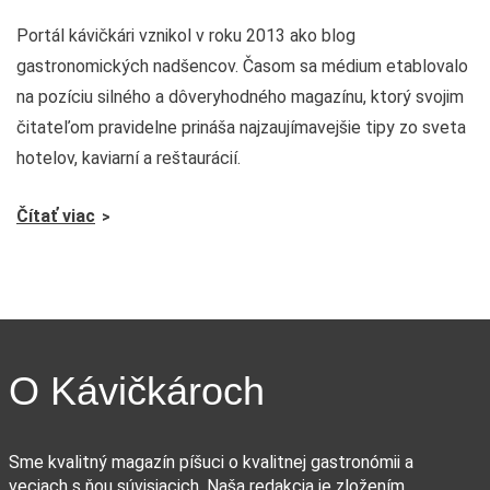
Portál kávičkári vznikol v roku 2013 ako blog
gastronomických nadšencov. Časom sa médium etablovalo
na pozíciu silného a dôveryhodného magazínu, ktorý svojim
čitateľom pravidelne prináša najzaujímavejšie tipy zo sveta
hotelov, kaviarní a reštaurácií.
Čítať viac
O Kávičkároch
Sme kvalitný magazín píšuci o kvalitnej gastronómii a
veciach s ňou súvisiacich. Naša redakcia je zložením