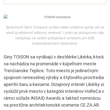
Spoločnosť Spirit Company vyrába nielen unikátne spirity, ale sa
snaží aj edukovať odbornú verenosť. I preto jej zástupcovia niky
nechýbajú na našich podujatiach určených pre b2B,
(ne)konferenciách Gastrolove.
Giny TOISON sa vyrábajú v destilérke Likérka, ktorá
sa nachádza na promenáde v kúpeľnom meste
Trenčianske Teplice. Toto miesto je jedinečným
spojivom remeselnej výroby a štýlového prostredia
aperitív baru a kaviarne. Dizajnový interiér Likérky si
vyslúžil prvé miesto v kategórii interiérov HoReCa v
rámci súťaže INSAID Awards a taktiež nomináciu
na prestížne architektonické ocenenie CE.ZA.AR.