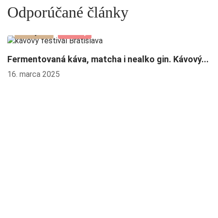
Odporúčané články
Podujatia
Novinky
Fermentovaná káva, matcha i nealko gin. Kávový...
K
16. marca 2025
1