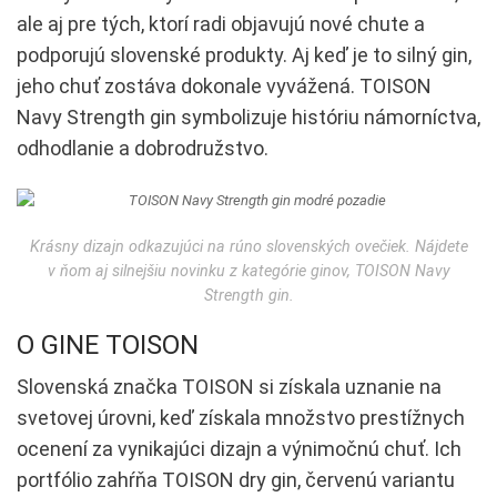
ale aj pre tých, ktorí radi objavujú nové chute a
podporujú slovenské produkty. Aj keď je to silný gin,
jeho chuť zostáva dokonale vyvážená. TOISON
Navy Strength gin symbolizuje históriu námorníctva,
odhodlanie a dobrodružstvo.
Krásny dizajn odkazujúci na rúno slovenských ovečiek. Nájdete
v ňom aj silnejšiu novinku z kategórie ginov, TOISON Navy
Strength gin.
O GINE TOISON
Slovenská značka TOISON si získala uznanie na
svetovej úrovni, keď získala množstvo prestížnych
ocenení za vynikajúci dizajn a výnimočnú chuť. Ich
portfólio zahŕňa TOISON dry gin, červenú variantu