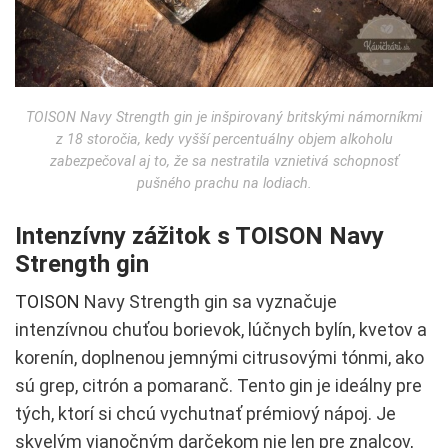
TOISON Navy Strength gin je inšpirovaný britskými námorníkmi
z 18 storočia, kedy vyšší percentuálny objem alkoholu
zabezpečoval aj to, že sa nestratila vznietivá schopnosť
pušného prachu na lodiach.
Intenzívny zážitok s TOISON Navy
Strength gin
TOISON
Navy Strength gin sa vyznačuje
intenzívnou chuťou borievok, lúčnych bylín, kvetov a
korenín, doplnenou jemnými citrusovými tónmi, ako
sú grep, citrón a pomaranč. Tento gin je ideálny pre
tých, ktorí si chcú vychutnať prémiový nápoj. Je
skvelým vianočným darčekom nie len pre znalcov,