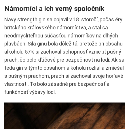
Námorníci a ich verný spoločník
Navy strength gin sa objavil v 18. storočí, počas éry
britského kráľovského námorníctva, a stal sa
neodmysliteľnou súčasťou námorníkov na dlhých
plavbách. Sila ginu bola dôležitá, pretože pri obsahu
alkoholu 57% si zachoval schopnosť vznietiť pušný
prach, čo bolo kľúčové pre bezpečnosť na lodi. Ak sa
teda gin s týmto obsahom alkoholu rozlial a zmiešal
s pušným prachom, prach si zachoval svoje horľavé
vlastnosti. To bolo zásadné pre bezpečnosť a
funkčnosť výbavy lodí.