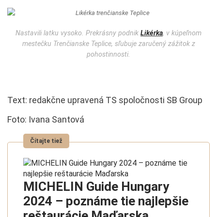
Nastavili latku vysoko. Prekrásny podnik
Likérka
, v kúpeľnom
mestečku Trenčianske Teplice, sľubuje zaručený zážitok z
pohostinnosti.
Text: redakčne upravená TS spoločnosti SB Group
Foto: Ivana Santová
MICHELIN Guide Hungary
2024 – poznáme tie najlepšie
reštaurácie Maďarska