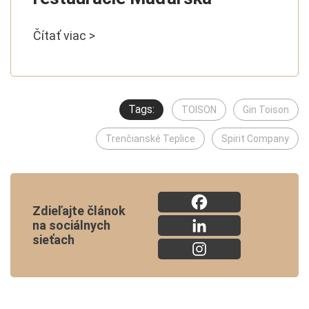
Čítať viac >
Tags:
TOISON
Gin Toison
Trenčianské Teplice
Spirit Company
Zdieľajte článok
na sociálnych
sieťach