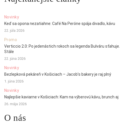
Novinky
Keď sa opona nezatiahne: Café Na Peróne spája divadlo, kávu
22. júla 2026
Promo
Verticcio 2.0: Po jedenástich rokoch sa legenda Bulváru sťahuje.
Stále
22. júna 2026
Novinky
Bezlepková pekáreň v Košiciach – Jacob’s bakery je raj plný
1. júna 2026
Novinky
Najlepšie kaviarne v Košiciach: Kam na výberovú kávu, brunch aj
26. mája 2026
O nás