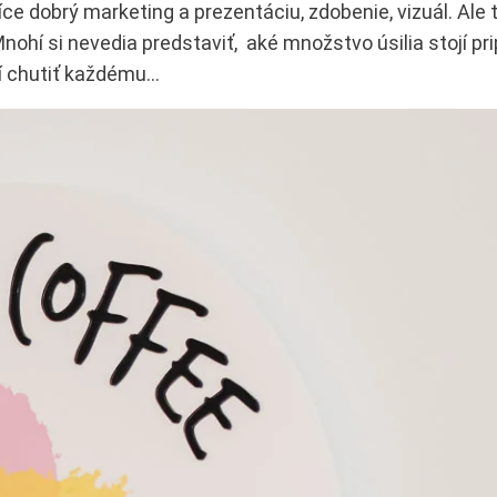
síce dobrý marketing a prezentáciu, zdobenie, vizuál. Ale t
nohí si nevedia predstaviť, aké množstvo úsilia stojí pri
sí chutiť každému…