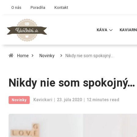
O nás
Poradňa
Kontakt
KÁVA
KAVIARN
Home
Novinky
Nikdy nie som spokojný…
Nikdy nie som spokojný…
Kavickari
23. júla 2020
12 minutes read
Novinky