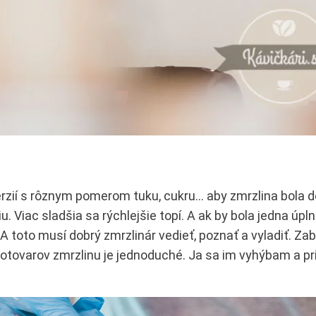
verzií s rôznym pomerom tuku, cukru… aby zmrzlina bola 
 Viac sladšia sa rýchlejšie topí. A ak by bola jedna úpln
A toto musí dobrý zmrzlinár vedieť, poznať a vyladiť. Zab
olotovarov zmrzlinu je jednoduché. Ja sa im vyhýbam a p