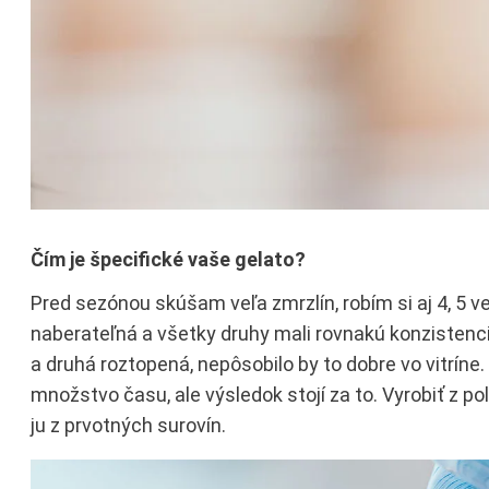
Čím je špecifické vaše gelato?
Pred sezónou skúšam veľa zmrzlín, robím si aj 4, 5 
naberateľná a všetky druhy mali rovnakú konzistenciu.
a druhá roztopená, nepôsobilo by to dobre vo vitríne. 
množstvo času, ale výsledok stojí za to. Vyrobiť z p
ju z prvotných surovín.