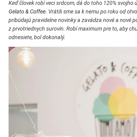
Keď človek robí veci srdcom, dá do toho 120% svojho ús
Gelato & Coffee
. Vrátili sme sa k nemu po roku od otv
pribúdajú pravidelne novinky a zavádza nové a nové po
z prvotriednych surovín. Robí maximum pre to, aby chu
odnesiete, bol dokonalý.