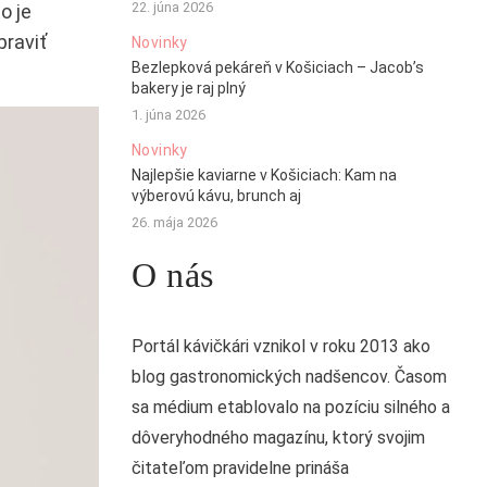
22. júna 2026
o je
praviť
Novinky
Bezlepková pekáreň v Košiciach – Jacob’s
bakery je raj plný
1. júna 2026
Novinky
Najlepšie kaviarne v Košiciach: Kam na
výberovú kávu, brunch aj
26. mája 2026
O nás
Portál kávičkári vznikol v roku 2013 ako
blog gastronomických nadšencov. Časom
sa médium etablovalo na pozíciu silného a
dôveryhodného magazínu, ktorý svojim
čitateľom pravidelne prináša