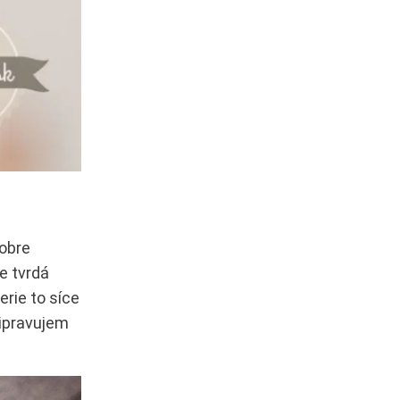
dobre
e tvrdá
erie to síce
ripravujem