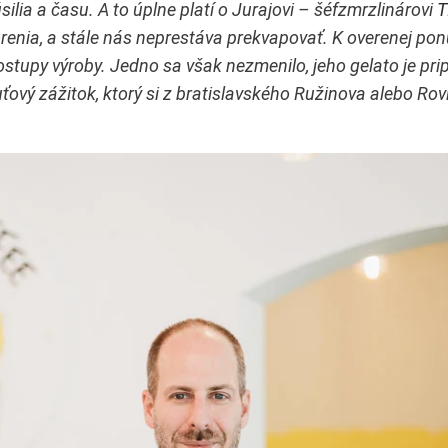
ilia a času. A to úplne platí o Jurajovi – šéfzmrzlinárovi
T
orenia, a stále nás neprestáva prekvapovať. K overenej po
stupy výroby. Jedno sa však nezmenilo, jeho gelato je pri
ťový zážitok, ktorý si z bratislavského Ružinova alebo Rov