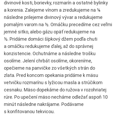
divinové kosti, borievky, rozmarín a ostatné bylinky
a korenia. Zalejeme vínom a zredukujeme na ¼
následne prilejeme divinový vývar a redukujeme
pomalým varom na ½. Omáčku precedíme cez veľmi
jemné sitko, alebo gázu opäť redukujeme na
½. Pridáme domáci šípkový džem podľa chuti
a omáčku redukujeme ďalej, až do správnej
konzistencie. Ochutnáme a následne trošku
osolíme. Jelení chrbát osolíme, okoreníme,
opečieme na panvičke zo všetkých strán do
zlata. Pred koncom opekania pridáme k mäsu
vetvičku rozmarínu s lyžicou masla a strúčikom
cesnaku. Mäso dopekáme do ružova v rozohriatej
rúre. Po upečení mäso necháme odležať aspoň 10
minút následne nakrájame. Podávame
s konfitovanou tekvicou.