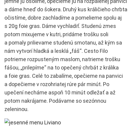
jemne ju osolíme, opečieme ju na rozpálenej panvici
a dáme hneď do šokera. Druhý kus králičieho chrbta
očistíme, dobre zachladíme a pomelieme spolu aj
s 20g foie gras. Dáme vychladiť. Studenú zmes
potom mixujeme v kutri, pridáme trošku soli
a pomaly prilievame studenú smotanu, až kým sa
nám vytvorí hladká a lesklá „fáš“. Cesto Filo
potrieme rozpusteným maslom, natrieme trošku
fášou, „prilepíme“ na to opečený chrbát z králika
a foie gras. Celé to zabalíme, opečieme na panvici
a dopečieme v rozohriatej rúre pár minút. Po
upečení necháme aspoň 10 minút odležať a až
potom nakrájame. Podávame so sezónnou
zeleninou.