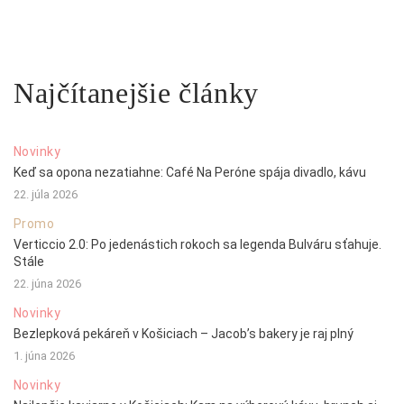
Najčítanejšie články
Novinky
Keď sa opona nezatiahne: Café Na Peróne spája divadlo, kávu
22. júla 2026
Promo
Verticcio 2.0: Po jedenástich rokoch sa legenda Bulváru sťahuje.
Stále
22. júna 2026
Novinky
Bezlepková pekáreň v Košiciach – Jacob’s bakery je raj plný
1. júna 2026
Novinky