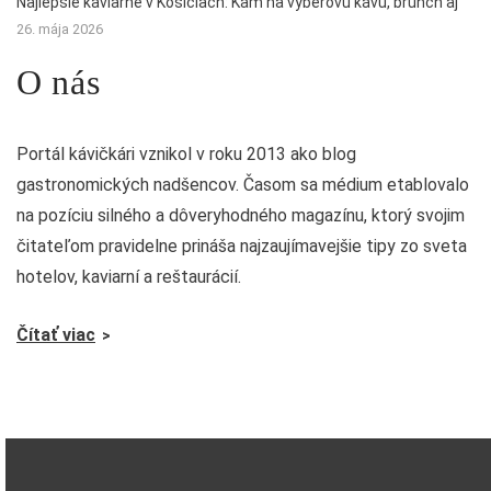
Najlepšie kaviarne v Košiciach: Kam na výberovú kávu, brunch aj
26. mája 2026
O nás
Portál kávičkári vznikol v roku 2013 ako blog
gastronomických nadšencov. Časom sa médium etablovalo
na pozíciu silného a dôveryhodného magazínu, ktorý svojim
čitateľom pravidelne prináša najzaujímavejšie tipy zo sveta
hotelov, kaviarní a reštaurácií.
Čítať viac