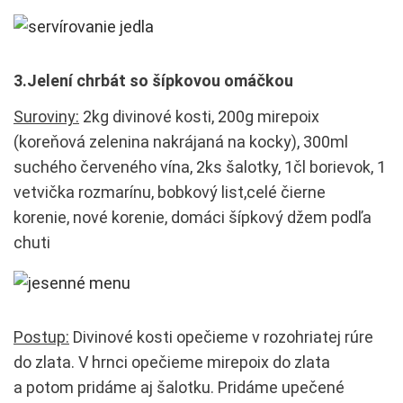
3.Jelení chrbát so šípkovou omáčkou
Suroviny:
2kg divinové kosti, 200g mirepoix
(koreňová zelenina nakrájaná na kocky), 300ml
suchého červeného vína, 2ks šalotky, 1čl borievok, 1
vetvička rozmarínu, bobkový list,celé čierne
korenie, nové korenie, domáci šípkový džem podľa
chuti
Postup:
Divinové kosti opečieme v rozohriatej rúre
do zlata. V hrnci opečieme mirepoix do zlata
a potom pridáme aj šalotku. Pridáme upečené