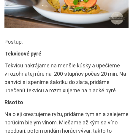
Postup:
Tekvicové pyré
Tekvicu nakrájame na menšie kúsky a upečieme
v rozohriatej rúre na 200 stupňov počas 20 min. Na
panvici si speníme šalotku do zlata, pridáme
upečenú tekvicu a rozmixujeme na hladké pyré.
Risotto
Na oleji orestujeme ryžu, pridáme tymian a zalejeme
horúcim bielym vínom. Miešame až kým sa víno
neodparí, potom pridám horúci vývar, takto to