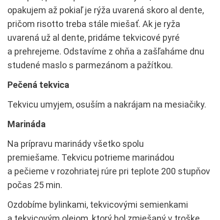
opakujem až pokiaľ je rýža uvarená skoro al dente,
pričom risotto treba stále miešať. Ak je ryža
uvarená už al dente, pridáme tekvicové pyré
a prehrejeme. Odstavíme z ohňa a zašľaháme dnu
studené maslo s parmezánom a pažítkou.
Pečená tekvica
Tekvicu umyjem, osuším a nakrájam na mesiačiky.
Marináda
Na prípravu marinády všetko spolu
premiešame. Tekvicu potrieme marinádou
a pečieme v rozohriatej rúre pri teplote 200 stupňov
počas 25 min.
Ozdobíme bylinkami, tekvicovými semienkami
a tekvicovým olejom, ktorý bol zmiešaný v troške