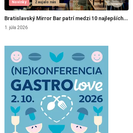
Novinky
Zaujalo nás
F
Bratislavský Mirror Bar patrí medzi 10 najlepších...
2.
1. júla 2026