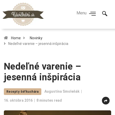
Home
Novinky
Nedeľné varenie – jesenná inšpirácia
Nedeľné varenie –
jesenná inšpirácia
Augustína Smoleňák
Recepty šéfkuchára
16. októbra 2016
8 minutes read