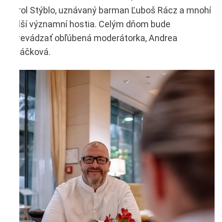
Karol Stýblo, uznávaný barman Ľuboš Rácz a mnohí
ďalší významní hostia. Celým dňom bude
sprevádzať obľúbená moderátorka, Andrea
Poláčková.