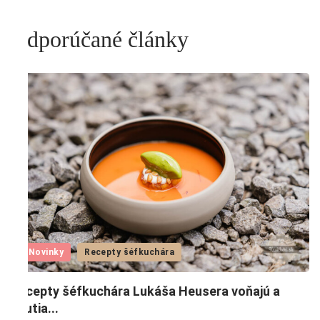
Odporúčané články
Novinky
Recepty šéfkuchára
Recepty šéfkuchára Lukáša Heusera voňajú a
G
chutia...
g