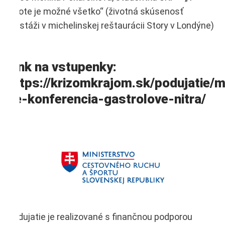
živote je možné všetko“ (životná skúsenosť
na stáži v michelinskej reštaurácii Story v Londýne)
Link na vstupenky:
https://krizomkrajom.sk/podujatie/m
ne-konferencia-gastrolove-nitra/
Podujatie je realizované s finančnou podporou