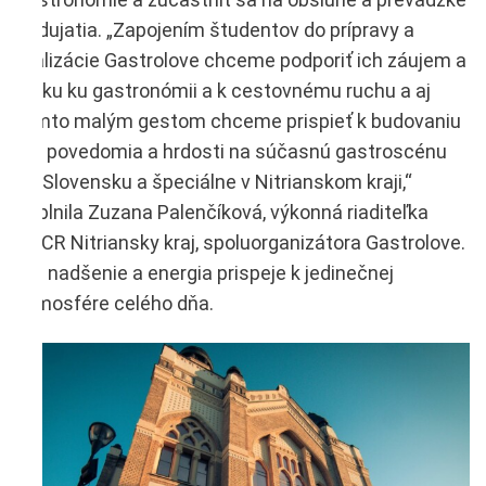
podujatia. „Zapojením študentov do prípravy a
realizácie Gastrolove chceme podporiť ich záujem a
lásku ku gastronómii a k cestovnému ruchu a aj
týmto malým gestom chceme prispieť k budovaniu
ich povedomia a hrdosti na súčasnú gastroscénu
na Slovensku a špeciálne v Nitrianskom kraji,“
doplnila Zuzana Palenčíková, výkonná riaditeľka
KOCR Nitriansky kraj, spoluorganizátora Gastrolove.
Ich nadšenie a energia prispeje k jedinečnej
atmosfére celého dňa.