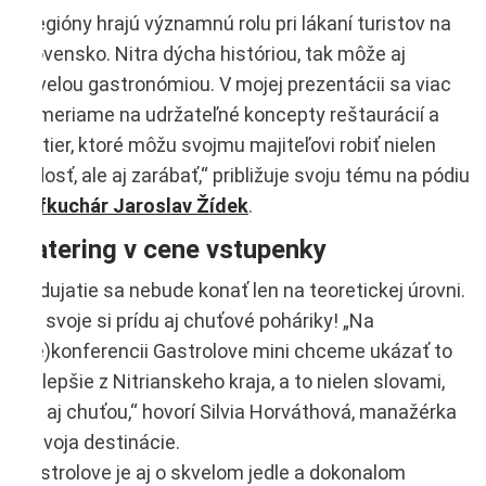
„Regióny hrajú významnú rolu pri lákaní turistov na
Slovensko. Nitra dýcha históriou, tak môže aj
skvelou gastronómiou. V mojej prezentácii sa viac
zameriame na udržateľné koncepty reštaurácií a
bistier, ktoré môžu svojmu majiteľovi robiť nielen
radosť, ale aj zarábať,“ približuje svoju tému na pódiu
šéfkuchár Jaroslav Žídek
.
Catering v cene vstupenky
Podujatie sa nebude konať len na teoretickej úrovni.
Na svoje si prídu aj chuťové poháriky! „Na
(ne)konferencii Gastrolove mini chceme ukázať to
najlepšie z Nitrianskeho kraja, a to nielen slovami,
ale aj chuťou,“ hovorí Silvia Horváthová, manažérka
rozvoja destinácie.
Gastrolove je aj o skvelom jedle a dokonalom