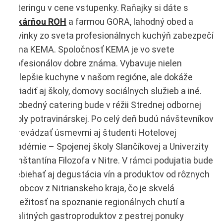
cateringu v cene vstupenky. Raňajky si dáte s
pekárňou ROH
a farmou GORA, lahodný obed a
novinky zo sveta profesionálnych kuchýň zabezpečí
firma KEMA. Spoločnosť KEMA je vo svete
profesionálov dobre známa. Vybavuje nielen
najlepšie kuchyne v našom regióne, ale dokáže
zariadiť aj školy, domovy sociálnych služieb a iné.
Poobedný catering bude v réžii Strednej odbornej
školy potravinárskej. Po celý deň budú návštevníkov
sprevádzať úsmevmi aj študenti Hotelovej
akadémie – Spojenej školy Slančíkovej a Univerzity
Konštantína Filozofa v Nitre. V rámci podujatia bude
prebiehať aj degustácia vín a produktov od rôznych
výrobcov z Nitrianskeho kraja, čo je skvelá
príležitosť na spoznanie regionálnych chutí a
kvalitných gastroproduktov z pestrej ponuky