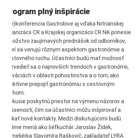
Program plný inšpirácie
(Ne)konferencia Gastrolove aj vďaka Nitrianskej
organizácii CR a Krajskej organizácii CR NK prinesie
množstvo zaujímavých prednášok od odborníkov,
ktorí sa venujú rôznym aspektom gastronómie a
cestovného ruchu. Účastníci budú mať možnosť
dozvedieť sa o najnovších trendoch v gastronómii,
inováciách v oblasti pohostinstva a o tom, ako
efektívne prepojiť gastronómiu s cestovným
ruchom.
Diskusie poskytnú priestor na výmenu názorov a
skúseností, čím sa účastníci môžu inšpirovať a
získať nové kontakty. Medzi diskutujúcimi budú
známe mená ako šéfkuchár Jaroslav Žídek,
someliérka Slavomíra Raškovič, zakladateľ LYRA