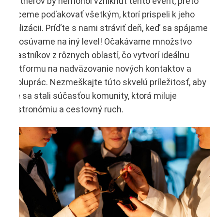
partnerov by nemohol vzniknúť tento event, preto
chceme poďakovať všetkým, ktorí prispeli k jeho
realizácii. Príďte s nami stráviť deň, keď sa spájame
a posúvame na iný level! Očakávame množstvo
účastníkov z rôznych oblastí, čo vytvorí ideálnu
platformu na nadväzovanie nových kontaktov a
spoluprác. Nezmeškajte túto skvelú príležitosť, aby
ste sa stali súčasťou komunity, ktorá miluje
gastronómiu a cestovný ruch.