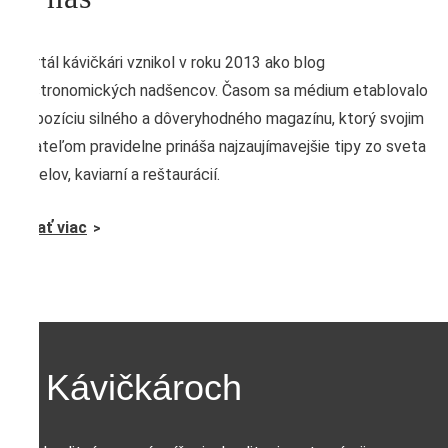
Portál kávičkári vznikol v roku 2013 ako blog
gastronomických nadšencov. Časom sa médium etablovalo
na pozíciu silného a dôveryhodného magazínu, ktorý svojim
čitateľom pravidelne prináša najzaujímavejšie tipy zo sveta
hotelov, kaviarní a reštaurácií.
Čítať viac
O Kávičkároch