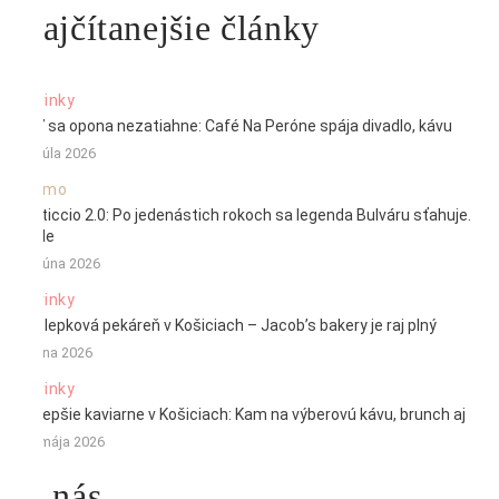
Najčítanejšie články
Novinky
Keď sa opona nezatiahne: Café Na Peróne spája divadlo, kávu
22. júla 2026
Promo
Verticcio 2.0: Po jedenástich rokoch sa legenda Bulváru sťahuje.
Stále
22. júna 2026
Novinky
Bezlepková pekáreň v Košiciach – Jacob’s bakery je raj plný
1. júna 2026
Novinky
Najlepšie kaviarne v Košiciach: Kam na výberovú kávu, brunch aj
26. mája 2026
O nás