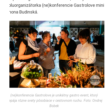
spoluorganizátorka (ne)konferencie Gastrolove mini
Simona Budinská.
(ne)konferencia Gastrolove je unikátny gastro event, ktorý
prepája rôzne svety pôsobiace v cestovnom ruchu. Foto: Ondrej
Bobek