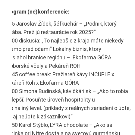
Program (ne)konferencie:
9:15 Jaroslav Žídek, šéfkuchár – „Podnik, ktorý
zarába. Prežijú reštaurácie rok 2025?“
10:00 diskusia: „To najlepšie z kraja máte niekedy
priamo pred očami“ Lokálny biznis, ktorý
presiahol hranice regiónu – Ekofarma GÓRA
, Zoborské včely a Pekáreň ROH
10:45 coffee break: Pražiareň kávy INCUPLE x
Pekáreň Roh x Ekofarma GÓRA
11:00 Simona Budinská, kávičkári.sk – „Ako to robia
najlepší. Posuňte úroveň hospitality u
vás na iný level. (príklady z reálnych zariadení o úcte,
ale aj neúcte k zákazníkovi)“
11:50 Karol Stýblo, LYRA chocolate – „Ako sa
dedinka pri Nitre dostala na svetovú gurmánsku