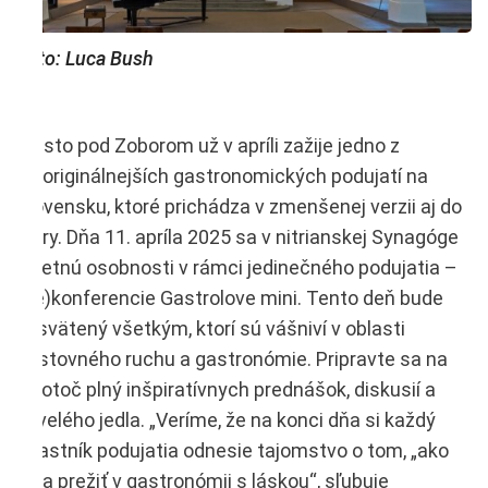
Foto: Luca Bush
Mesto pod Zoborom už v apríli zažije jedno z
najoriginálnejších gastronomických podujatí na
Slovensku, ktoré prichádza v zmenšenej verzii aj do
Nitry. Dňa 11. apríla 2025 sa v nitrianskej Synagóge
stretnú osobnosti v rámci jedinečného podujatia –
(ne)konferencie Gastrolove mini. Tento deň bude
zasvätený všetkým, ktorí sú vášniví v oblasti
cestovného ruchu a gastronómie. Pripravte sa na
kolotoč plný inšpiratívnych prednášok, diskusií a
skvelého jedla. „Veríme, že na konci dňa si každý
účastník podujatia odnesie tajomstvo o tom, „ako
žiť a prežiť v gastronómii s láskou“, sľubuje