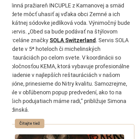
rodinná pražiareň INCUPLE z Kamanovej a smäd
budete môcť uhasiť aj vďaka obci Zemné a ich
unikátnej sódovke jedlíková voda. Výnimočný bude
aj servis. „Obed sa bude podávať na štýlovom
porceláne značky
SOLA Switzerland
. Servis SOLA
nájdete v 5* hoteloch či michelinských
reštauráciách po celom svete. V koordinácii so
spoločnosťou KEMA, ktorá vybavuje profesionálne
zariadenie v najlepších reštauráciách v našom
regióne, prinesieme do Nitry kvalitu. Samozrejme,
stále v obľúbenom popup predvedení, ako to na
našich podujatiach máme radi,“ približuje Simona
Budinská.