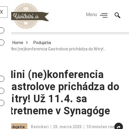
X
Home
Podujatia
Mini (ne)konferencia Gastrolove prichádza do Nitry!…
Mini (ne)konferencia
Gastrolove prichádza do
Nitry! Už 11.4. sa
stretneme v Synagóge
Kavickari
25. marca 2025
10 minutes read
Podujatia