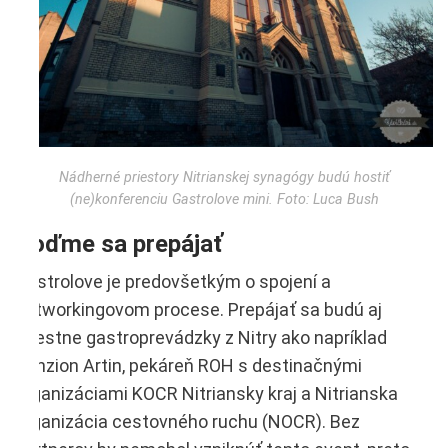
Nádherné priestory Nitrianskej synagógy budú hostiť
(ne)konferenciu Gastrolove mini. Foto: Luca Bush
Poďme sa prepájať
Gastrolove je predovšetkým o spojení a
networkingovom procese. Prepájať sa budú aj
miestne gastroprevádzky z Nitry ako napríklad
Penzion Artin, pekáreň ROH s destinačnými
organizáciami KOCR Nitriansky kraj a Nitrianska
organizácia cestovného ruchu (NOCR). Bez