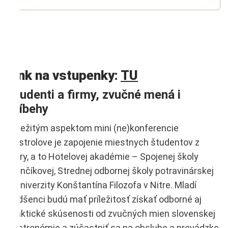
Link na vstupenky:
TU
Študenti a firmy, zvučné mená i
príbehy
Dôležitým aspektom mini (ne)konferencie
Gastrolove je zapojenie miestnych študentov z
Nitry, a to Hotelovej akadémie – Spojenej školy
Slančíkovej, Strednej odbornej školy potravinárskej
a Univerzity Konštantína Filozofa v Nitre. Mladí
nadšenci budú mať príležitosť získať odborné aj
praktické skúsenosti od zvučných mien slovenskej
gastronómie a zúčastniť sa na obsluhe a prevádzke