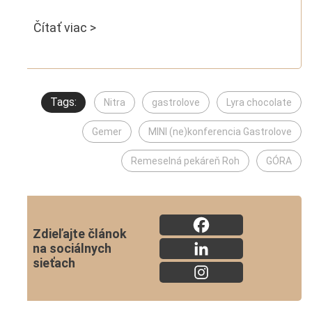
Čítať viac >
Tags:
Nitra
gastrolove
Lyra chocolate
Gemer
MINI (ne)konferencia Gastrolove
Remeselná pekáreň Roh
GÓRA
Zdieľajte článok
na sociálnych
sieťach