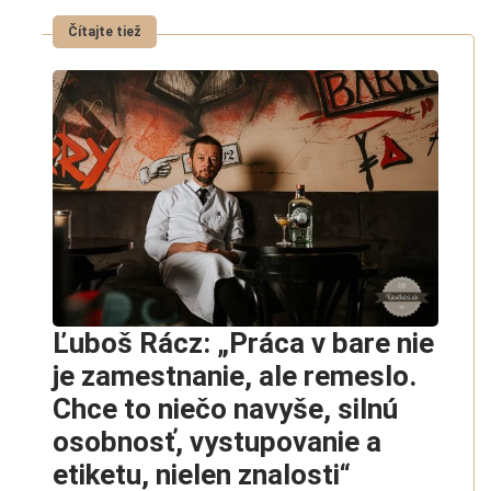
Ľuboš Rácz: „Práca v bare nie
je zamestnanie, ale remeslo.
Chce to niečo navyše, silnú
osobnosť, vystupovanie a
etiketu, nielen znalosti“