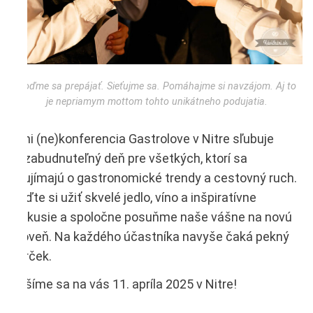
Poďme sa prepájať. Sieťujme sa. Pomáhajme si navzájom. Aj to
je nepriamym mottom tohto unikátneho podujatia.
Mini (ne)konferencia Gastrolove v Nitre sľubuje
nezabudnuteľný deň pre všetkých, ktorí sa
zaujímajú o gastronomické trendy a cestovný ruch.
Príďte si užiť skvelé jedlo, víno a inšpiratívne
diskusie a spoločne posuňme naše vášne na novú
úroveň. Na každého účastníka navyše čaká pekný
darček.
Tešíme sa na vás 11. apríla 2025 v Nitre!