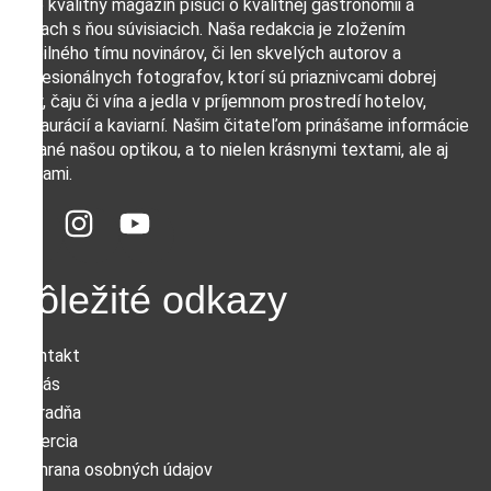
Sme kvalitný magazín píšuci o kvalitnej gastronómii a
veciach s ňou súvisiacich. Naša redakcia je zložením
stabilného tímu novinárov, či len skvelých autorov a
profesionálnych fotografov, ktorí sú priaznivcami dobrej
kávy, čaju či vína a jedla v príjemnom prostredí hotelov,
reštaurácií a kaviarní. Našim čitateľom prinášame informácie
podané našou optikou, a to nielen krásnymi textami, ale aj
fotkami.
Dôležité odkazy
Kontakt
O nás
Poradňa
Inzercia
Ochrana osobných údajov