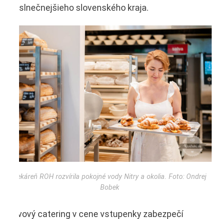
najslnečnejšieho slovenského kraja.
Pekáreň ROH rozvírila pokojné vody Nitry a okolia. Foto: Ondrej
Bobek
Kávový catering v cene vstupenky zabezpečí