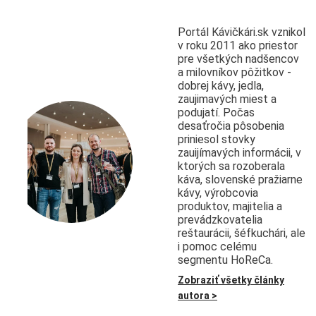
Portál Kávičkári.sk vznikol
v roku 2011 ako priestor
pre všetkých nadšencov
a milovníkov pôžitkov -
dobrej kávy, jedla,
zaujimavých miest a
podujatí. Počas
desaťročia pôsobenia
priniesol stovky
zauijímavých informácii, v
ktorých sa rozoberala
káva, slovenské pražiarne
kávy, výrobcovia
produktov, majitelia a
prevádzkovatelia
reštaurácii, šéfkuchári, ale
i pomoc celému
segmentu HoReCa.
Zobraziť všetky články
autora >