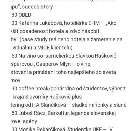
mapu“, succes story
12:30 OBED
13:00 Katarína Lukáčová, hoteliérka EHM – „Ako
zvýšiť obsadenosť hotela a zdvojnásobiť
tržby“ (case study reálneho hotela a zameranie na
individuálnu a MICE klientelu)
13:50 Na víno so someliérkou Slávkou Raškovič
Gašperovou , Gašperov Mlyn – o víne,
cestovaní a prinášaní toho najlepšieho zo sveta
domov
14:30 coffee break/pohár vína od študentov, výber z
NR kraja Slavomíry Raškovič plus
catering od HA Slančíková – sladké miňonky a slané
14:50 Ľuboš Rácz, Barkultur, legenda slovenskej
barovej scény
15:30 Monika Pekarčíková, študentka UKF – „V