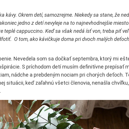
álka kávy. Okrem detí, samozrejme. Niekedy sa stane, že ne
koniec jedno z detí nevyleje na to najnevhodnejšie miesto.
 teplé cappuccino. Keď sa však nedá ísť von, treba piť veľ
 odfotiť. O tom, ako kávičkuje doma pri dvoch malých deťoc
penie. Nevedela som sa dočkať septembra, ktorý mi ešt
nšpirácie. S príchodom detí musím definitívne prepísať 
tiam, nádche a prebdeným nociam pri chorých deťoch. 
nnej situácii, keď zaľahnú všetci členovia, nenašla chvíľku
.