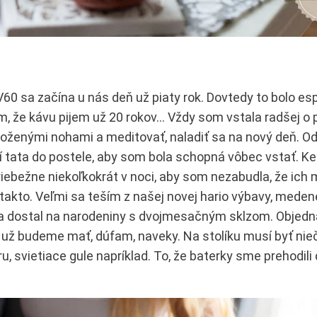
 V60 sa začína u nás deň už piaty rok. Dovtedy to bolo es
m, že kávu pijem už 20 rokov… Vždy som vstala radšej o 
vyloženými nohami a meditovať, naladiť sa na nový deň. 
sí tata do postele, aby som bola schopná vôbec vstať. K
priebežne niekoľkokrát v noci, aby som nezabudla, že ic
 takto. Veľmi sa teším z našej novej hario výbavy, mede
ata dostal na narodeniny s dvojmesačným sklzom. Objed
 už budeme mať, dúfam, naveky. Na stolíku musí byť nie
u, svietiace gule napríklad. To, že baterky sme prehodili