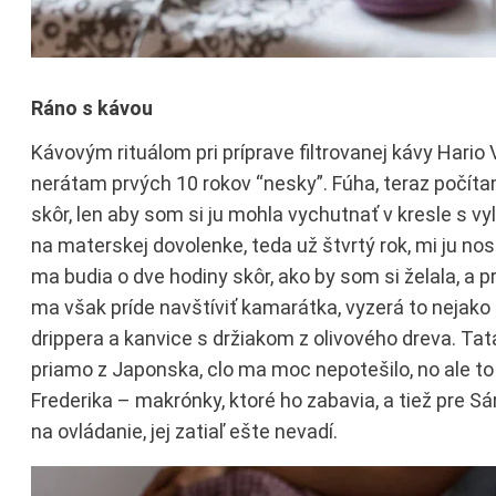
Ráno s kávou
Kávovým rituálom pri príprave filtrovanej kávy Hario
nerátam prvých 10 rokov “nesky”. Fúha, teraz počíta
skôr, len aby som si ju mohla vychutnať v kresle s 
na materskej dovolenke, teda už štvrtý rok, mi ju no
ma budia o dve hodiny skôr, ako by som si želala, a 
ma však príde navštíviť kamarátka, vyzerá to nejako
drippera a kanvice s držiakom z olivového dreva. T
priamo z Japonska, clo ma moc nepotešilo, no ale to
Frederika – makrónky, ktoré ho zabavia, a tiež pre Sár
na ovládanie, jej zatiaľ ešte nevadí.