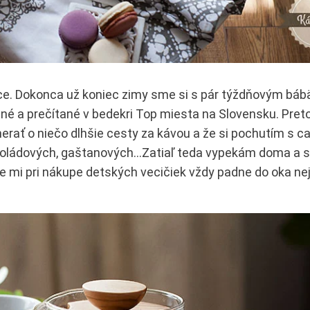
úce. Dokonca už koniec zimy sme si s pár týždňovým bá
ané a prečítané v bedekri Top miesta na Slovensku. Pret
merať o niečo dlhšie cesty za kávou a že si pochutím s
koládových, gaštanových…Zatiaľ teda vypekám doma a s
de mi pri nákupe detských vecičiek vždy padne do oka nej