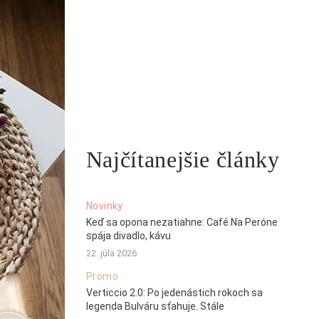
Najčítanejšie články
Novinky
Keď sa opona nezatiahne: Café Na Peróne
spája divadlo, kávu
22. júla 2026
Promo
Verticcio 2.0: Po jedenástich rokoch sa
legenda Bulváru sťahuje. Stále