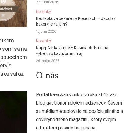
22. júna 2026
Novinky
Bezlepková pekáreň v Košiciach – Jacob’s
bakery je raj plný
1. júna 2026
bätkom
Novinky
Najlepšie kaviarne v Košiciach: Kam na
o som sa na
výberovú kávu, brunch aj
 cappuccinom
26. mája 2026
ervis
O nás
aká šálka,
Portál kávičkári vznikol v roku 2013 ako
blog gastronomických nadšencov. Časom
sa médium etablovalo na pozíciu silného a
dôveryhodného magazínu, ktorý svojim
čitateľom pravidelne prináša