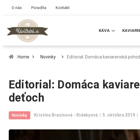
O nás
Poradňa
Kontakt
KÁVA
KAVIARN
Home
Novinky
Editorial: Domáca kaviarenská pohod
Editorial: Domáca kaviar
deťoch
Kristína Brezinová - Ridekyová
5. októbra 2019
Novinky