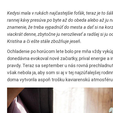
Kedysi mala v rukách najčastejšie foťák, teraz je to š
rannej kávy presúva po byte až do obeda alebo až ju na
znamenie, že treba vypadnúť do mesta a dať si na korze
viackrát denne, zbytočne ju nerozlievať a radšej si ju
Kristína a či ešte stále zbožňuje jeseň.
Ochladenie po horúcom lete bolo pre mňa vždy vykú
donedávna evokoval nové začiatky, príval energie a i
pravdy. Teraz sa september u nás rovná prechladnu
však nebola ja, aby som si aj v tej najzúfalejšej rodi
doma vytvorila aspoň trošku kaviarenskú atmosféru