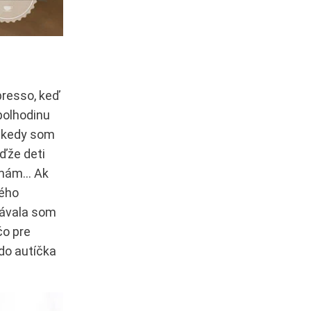
presso, keď
polhodinu
Odkedy som
eďže deti
h mám… Ak
ného
návala som
čo pre
 do autíčka