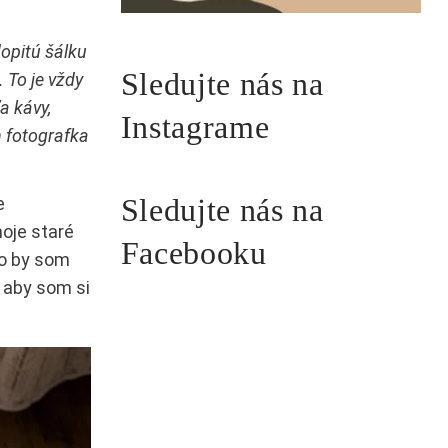
dopitú šálku
Sledujte nás na
 To je vždy
a kávy,
Instagrame
h fotografka
Sledujte nás na
e
moje staré
Facebooku
To by som
, aby som si