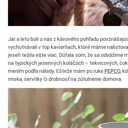
Jar a leto boli u nás z kávového pohľadu povznášaj
vychutnávali v top kaviarňach, ktoré máme nalistov
jeseň tešila ešte viac. Dúfala som, že sa odvážime 
na typických jesenných koláčoch – tekvicových, čo
mením podľa nálady. Ešteže mám po ruke
PEPCO
, k
miska, servítky či drobnosť na zútulnenie domova.