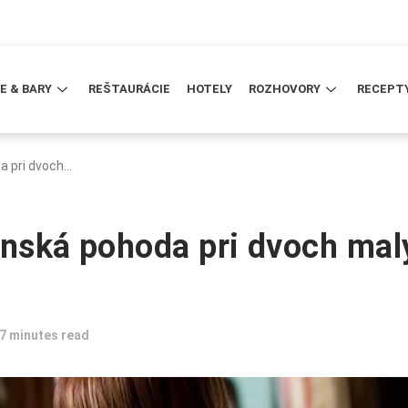
E & BARY
REŠTAURÁCIE
HOTELY
ROZHOVORY
RECEPT
a pri dvoch…
enská pohoda pri dvoch mal
7 minutes read