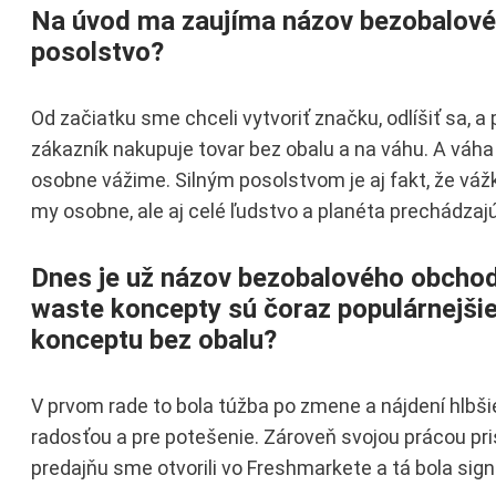
Na úvod ma zaujíma názov bezobalovéh
posolstvo?
Od začiatku sme chceli vytvoriť značku, odlíšiť sa, a 
zákazník nakupuje tovar bez obalu a na váhu. A váha j
osobne vážime. Silným posolstvom je aj fakt, že vá
my osobne, ale aj celé ľudstvo a planéta prechádzaj
Dnes je už názov bezobalového obch
waste koncepty sú čoraz populárnejši
konceptu bez obalu?
V prvom rade to bola túžba po zmene a nájdení hlbši
radosťou a pre potešenie. Zároveň svojou prácou pr
predajňu sme otvorili vo Freshmarkete a tá bola sig