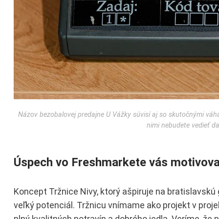
Názov bezobalovej predajne U Vážky súvisí aj so skutočnými váham
nimi nebudete vedieť d
Úspech vo Freshmarkete vás motivoval
Koncept Tržnice Nivy, ktorý ašpiruje na bratislavskú 
veľký potenciál. Tržnicu vnímame ako projekt v proj
plný kvalitných potravín a dobrého jedla. Veríme, ž