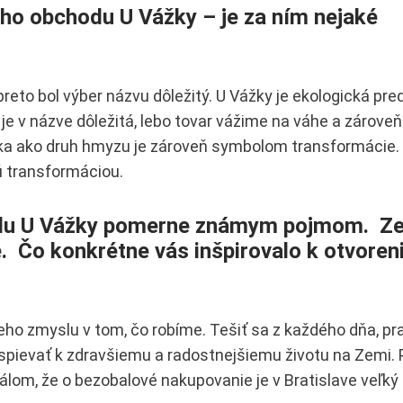
o obchodu U Vážky – je za ním nejaké
preto bol výber názvu dôležitý. U Vážky je ekologická pred
e v názve dôležitá, lebo tovar vážime na váhe a zároveň 
žka ako druh hmyzu je zároveň symbolom transformácie. 
ú transformáciou.
odu U Vážky pomerne známym pojmom. Z
e.
Čo konkrétne vás inšpirovalo k otvoren
eho zmyslu v tom, čo robíme. Tešiť sa z každého dňa, pr
ispievať k zdravšiemu a radostnejšiemu životu na Zemi. 
nálom, že o bezobalové nakupovanie je v Bratislave veľký