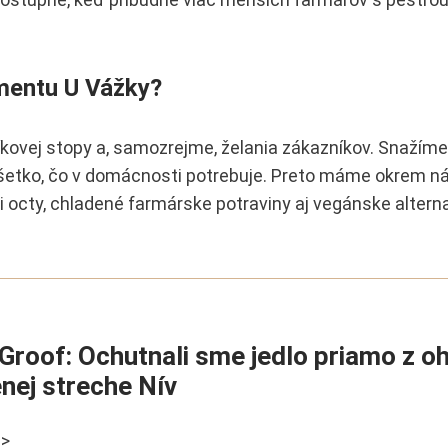
imentu U Vážky?
hlíkovej stopy a, samozrejme, želania zákazníkov. Snažím
všetko, čo v domácnosti potrebuje. Preto máme okrem n
či octy, chladené farmárske potraviny aj vegánske alterna
 Groof: Ochutnali sme jedlo priamo z o
enej streche Nív
 >