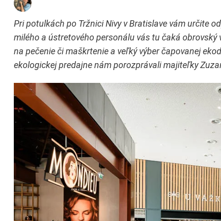
Pri potulkách po Tržnici Nivy v Bratislave vám určite
milého a ústretového personálu vás tu čaká obrovský v
na pečenie či maškrtenie a veľký výber čapovanej ekodr
ekologickej predajne nám porozprávali majiteľky Zuzan