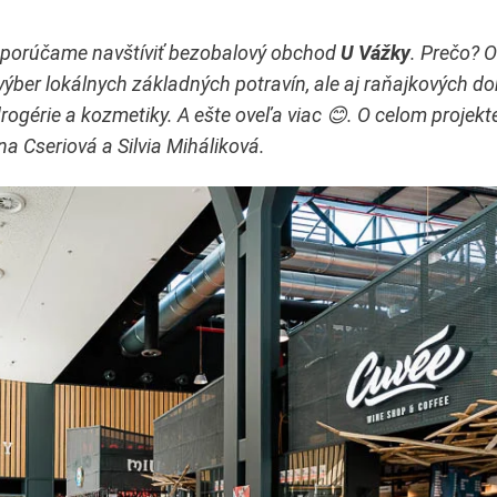
 odporúčame navštíviť bezobalový obchod
U Vážky
. Prečo? 
ýber lokálnych základných potravín, ale aj raňajkových dob
ogérie a kozmetiky. A ešte oveľa viac 😊. O celom projekte
a Cseriová a Silvia Miháliková.