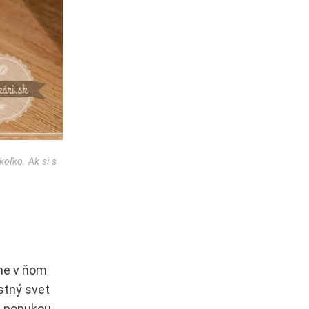
oľko. Ak si s
íme v ňom
stný svet
u ponukou