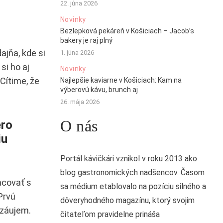
22. júna 2026
Novinky
Bezlepková pekáreň v Košiciach – Jacob’s
bakery je raj plný
ajňa, kde si
1. júna 2026
si ho aj
Novinky
Cítime, že
Najlepšie kaviarne v Košiciach: Kam na
výberovú kávu, brunch aj
26. mája 2026
O nás
ero
iu
Portál kávičkári vznikol v roku 2013 ako
blog gastronomických nadšencov. Časom
acovať s
sa médium etablovalo na pozíciu silného a
Prvú
dôveryhodného magazínu, ktorý svojim
 záujem.
čitateľom pravidelne prináša