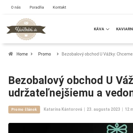
O nás
Poradňa
Kontakt
KÁVA
KAVIARN
Home
Promo
Bezobalový obchod U Vážky: Chceme 
Bezobalový obchod U Vážk
udržateľnejšiemu a ved
Katarína Kántorová
23. augusta 2023
12 
Promo článok