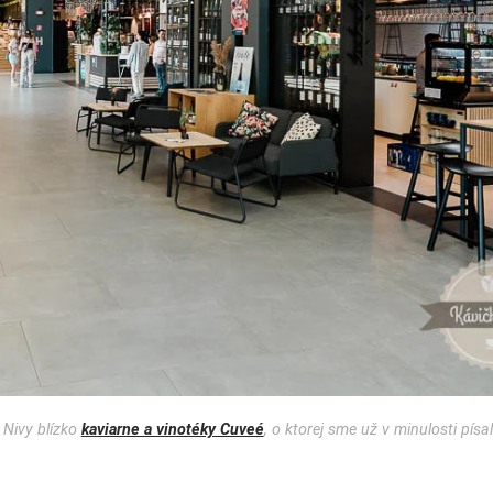
 Nivy blízko
kaviarne a vinotéky Cuveé
, o ktorej sme už v minulosti písal