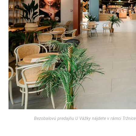
Bezobalovú predajňu U Vážky nájdete v rámci Tržnice