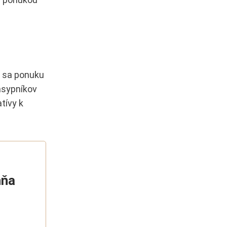
e sa ponuku
ásypníkov
tívy k
hňa