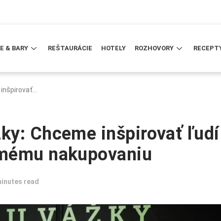
E & BARY
REŠTAURÁCIE
HOTELY
ROZHOVORY
RECEPT
inšpirovať…
y: Chceme inšpirovať ľudí
omému nakupovaniu
minutes read