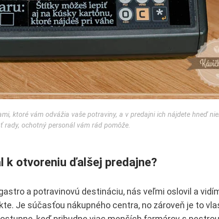
i, ktoré vám odvážia vaše potraviny, a v predajni ich nájdete hneď niek
ať rady, ochotný personál vám rád pomôže.
 k otvoreniu ďalšej predajne?
gastro a potravinovú destináciu, nás veľmi oslovil a vid
ekte. Je súčasťou nákupného centra, no zároveň je to vla
e postupne, keď pribudne viac menších farmárov s pestro