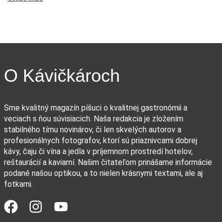
O Kávičkároch
Sme kvalitný magazín píšuci o kvalitnej gastronómii a
veciach s ňou súvisiacich. Naša redakcia je zložením
stabilného tímu novinárov, či len skvelých autorov a
profesionálnych fotografov, ktorí sú priaznivcami dobrej
kávy, čaju či vína a jedla v príjemnom prostredí hotelov,
reštaurácií a kaviarní. Našim čitateľom prinášame informácie
podané našou optikou, a to nielen krásnymi textami, ale aj
fotkami.