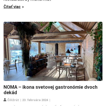
Čítať viac
NOMA – ikona svetovej gastronómie dvoch
dekád
Čiližrút
23. februára 2024