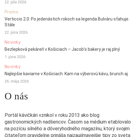
22. júla 2026
Promo
Verticcio 2.0: Po jedenástich rokoch sa legenda Bulváru sťahuje.
Stále
22. júna 2026
Novinky
Bezlepková pekáreň v Košiciach – Jacob’s bakery je raj plný
1. júna 2026
Novinky
Najlepšie kaviarne v Košiciach: Kam na výberovú kávu, brunch aj
26. mája 2026
O nás
Portál kávičkári vznikol v roku 2013 ako blog
gastronomických nadšencov. Časom sa médium etablovalo
na pozíciu silného a dôveryhodného magazínu, ktorý svojim
čitateľom pravidelne prináša najzaujímavejšie tipy zo sveta