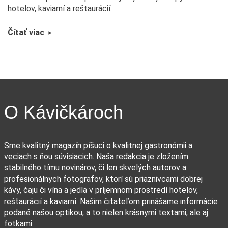
hotelov, kaviarní a reštaurácií.
Čítať viac
O Kávičkároch
Sme kvalitný magazín píšuci o kvalitnej gastronómii a
veciach s ňou súvisiacich. Naša redakcia je zložením
stabilného tímu novinárov, či len skvelých autorov a
profesionálnych fotografov, ktorí sú priaznivcami dobrej
kávy, čaju či vína a jedla v príjemnom prostredí hotelov,
reštaurácií a kaviarní. Našim čitateľom prinášame informácie
podané našou optikou, a to nielen krásnymi textami, ale aj
fotkami.