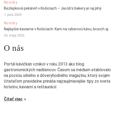
Novinky
Bezlepková pekáreň v Košiciach – Jacob’s bakery je raj plný
1. júna 2026
Novinky
Najlepšie kaviarne v Košiciach: Kam na výberovú kávu, brunch aj
26. mája 2026
O nás
Portál kávičkári vznikol v roku 2013 ako blog
gastronomických nadšencov. Časom sa médium etablovalo
na pozíciu silného a dôveryhodného magazínu, ktorý svojim
čitateľom pravidelne prináša najzaujímavejšie tipy zo sveta
hotelov, kaviarní a reštaurácií.
Čítať viac