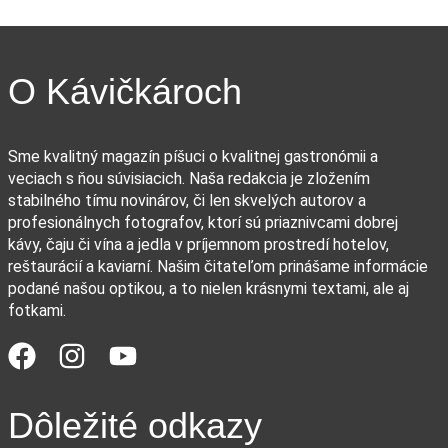
O Kávičkároch
Sme kvalitný magazín píšuci o kvalitnej gastronómii a
veciach s ňou súvisiacich. Naša redakcia je zložením
stabilného tímu novinárov, či len skvelých autorov a
profesionálnych fotografov, ktorí sú priaznivcami dobrej
kávy, čaju či vína a jedla v príjemnom prostredí hotelov,
reštaurácií a kaviarní. Našim čitateľom prinášame informácie
podané našou optikou, a to nielen krásnymi textami, ale aj
fotkami.
Dôležité odkazy