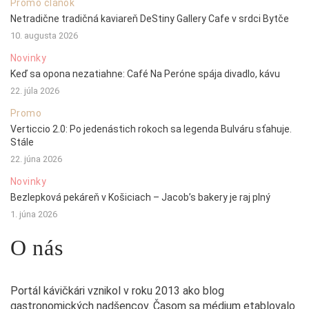
Promo článok
Netradične tradičná kaviareň DeStiny Gallery Cafe v srdci Bytče
10. augusta 2026
Novinky
Keď sa opona nezatiahne: Café Na Peróne spája divadlo, kávu
22. júla 2026
Promo
Verticcio 2.0: Po jedenástich rokoch sa legenda Bulváru sťahuje.
Stále
22. júna 2026
Novinky
Bezlepková pekáreň v Košiciach – Jacob’s bakery je raj plný
1. júna 2026
O nás
Portál kávičkári vznikol v roku 2013 ako blog
gastronomických nadšencov. Časom sa médium etablovalo