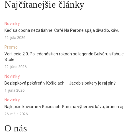
Najčítanejšie články
Novinky
Keď sa opona nezatiahne: Café Na Peróne spája divadlo, kávu
22. júla 2026
Promo
Verticcio 2.0: Po jedenástich rokoch sa legenda Bulváru sťahuje.
Stále
22. júna 2026
Novinky
Bezlepková pekáreň v Košiciach – Jacob’s bakery je raj plný
1. júna 2026
Novinky
Najlepšie kaviarne v Košiciach: Kam na výberovú kávu, brunch aj
26. mája 2026
O nás