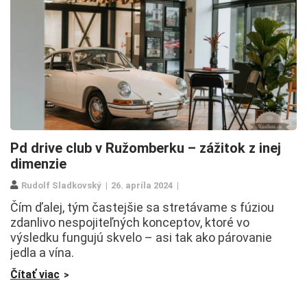
Pd drive club v Ružomberku – zážitok z inej
dimenzie
Rudolf Sladkovský
26. apríla 2024
Čím ďalej, tým častejšie sa stretávame s fúziou
zdanlivo nespojiteľných konceptov, ktoré vo
výsledku fungujú skvelo – asi tak ako párovanie
jedla a vína.
Čítať viac