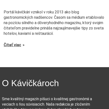
Portál kávičkári vznikol v roku 2013 ako blog
gastronomických nadšencov. Časom sa médium etablovalo
na pozíciu silného a dôveryhodného magazínu, ktorý svojim
čitateľom pravidelne prináša najzaujímavejšie tipy zo sveta
hotelov, kaviarní a reštaurácií.
Čítať viac
O Kávičkároch
Sme kvalitný magazín píšuci o kvalitnej gastronómii a
veciach s ňou súvisiacich. Naša redakcia je zložením