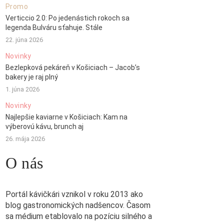
Promo
Verticcio 2.0: Po jedenástich rokoch sa
legenda Bulváru sťahuje. Stále
22. júna 2026
Novinky
Bezlepková pekáreň v Košiciach – Jacob’s
bakery je raj plný
1. júna 2026
Novinky
Najlepšie kaviarne v Košiciach: Kam na
výberovú kávu, brunch aj
26. mája 2026
O nás
Portál kávičkári vznikol v roku 2013 ako
blog gastronomických nadšencov. Časom
sa médium etablovalo na pozíciu silného a