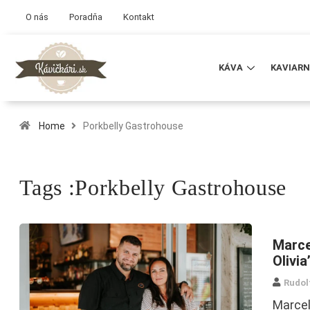
O nás
Poradňa
Kontakt
KÁVA
KAVIARN
Home
Porkbelly Gastrohouse
Tags :Porkbelly Gastrohouse
Marce
Olivia
Rudol
Marcel