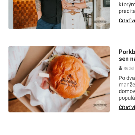
ktorým
prečít
Čítať v
Porkb
sen n
Rudol
Po dva
manžel
domov 
populá
Čítať v