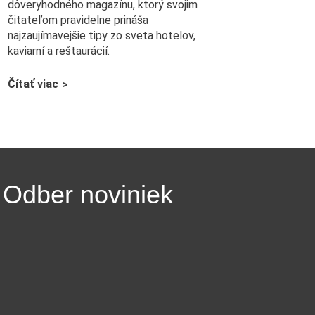
dôveryhodného magazínu, ktorý svojim
čitateľom pravidelne prináša
najzaujímavejšie tipy zo sveta hotelov,
kaviarní a reštaurácií.
Čítať viac
Odber noviniek