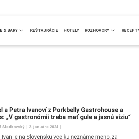
E & BARY
REŠTAURÁCIE
HOTELY
ROZHOVORY
RECEPT
l a Petra Ivanoví z Porkbelly Gastrohouse a
’s: „V gastronómii treba mať gule a jasnú víziu“
f Sladkovský
2. januára 2024
 Ivan je na Slovensku vcelku neznáme meno, za