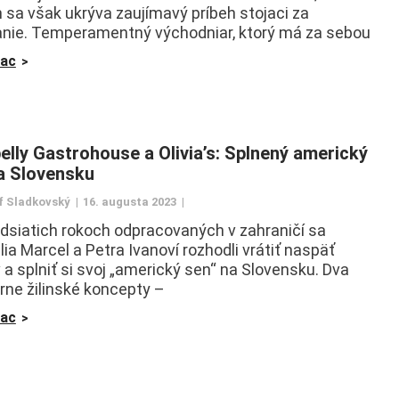
 sa však ukrýva zaujímavý príbeh stojaci za
anie. Temperamentný východniar, ktorý má za sebou
iac
elly Gastrohouse a Olivia’s: Splnený americký
a Slovensku
f Sladkovský
16. augusta 2023
dsiatich rokoch odpracovaných v zahraničí sa
ia Marcel a Petra Ivanoví rozhodli vrátiť naspäť
a splniť si svoj „americký sen“ na Slovensku. Dva
rne žilinské koncepty –
iac