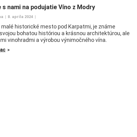
 s nami na podujatie Víno z Modry
na
8. apríla 2024
 malé historické mesto pod Karpatmi, je známe
 svojou bohatou históriou a krásnou architektúrou, ale
jimi vinohradmi a výrobou výnimočného vína.
iac