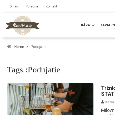
O nás
Poradňa
Kontakt
KÁVA
KAVIARN
Home
Podujatie
Tags :Podujatie
Tržni
STAT
Katar
Milovn