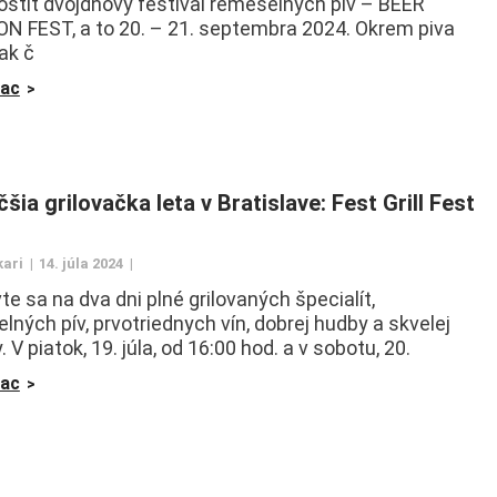
ostiť dvojdňový festival remeselných pív – BEER
N FEST, a to 20. – 21. septembra 2024. Okrem piva
ak č
iac
šia grilovačka leta v Bratislave: Fest Grill Fest
kari
14. júla 2024
te sa na dva dni plné grilovaných špecialít,
lných pív, prvotriednych vín, dobrej hudby a skvelej
 V piatok, 19. júla, od 16:00 hod. a v sobotu, 20.
iac