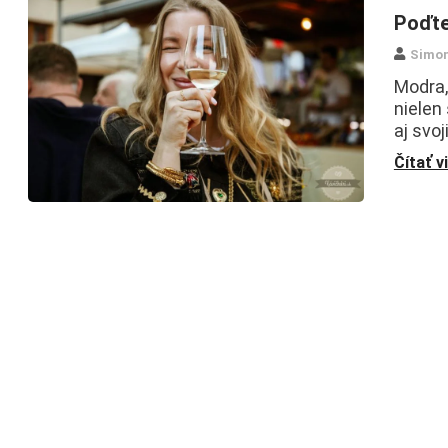
Poďte
Simo
Modra,
nielen
aj svo
Čítať v