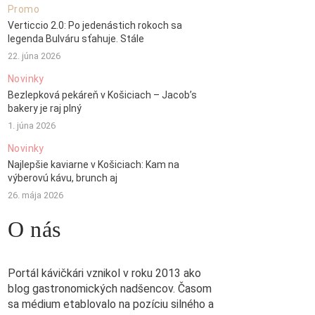
Promo
Verticcio 2.0: Po jedenástich rokoch sa
legenda Bulváru sťahuje. Stále
22. júna 2026
Novinky
Bezlepková pekáreň v Košiciach – Jacob’s
bakery je raj plný
1. júna 2026
Novinky
Najlepšie kaviarne v Košiciach: Kam na
výberovú kávu, brunch aj
26. mája 2026
O nás
Portál kávičkári vznikol v roku 2013 ako
blog gastronomických nadšencov. Časom
sa médium etablovalo na pozíciu silného a