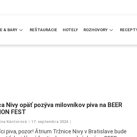
E & BARY
REŠTAURÁCIE
HOTELY
ROZHOVORY
RECEPT
ca Nivy opäť pozýva milovníkov piva na BEER
ION FEST
ína Kántorová
17. septembra 2024
íci piva, pozor! Átrium Tržnice Nivy v Bratislave bude