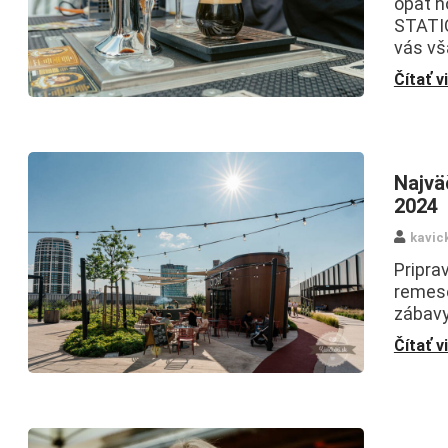
opäť h
STATIO
vás vš
Čítať v
Najväč
2024
kavic
Priprav
remese
zábavy.
Čítať v