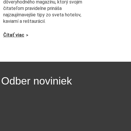
dôveryhodného magazínu, ktorý svojim
čitateľom pravidelne prináša
najzaujímavejšie tipy zo sveta hotelov,
kaviarní a reštaurácií.
Čítať viac
Odber noviniek