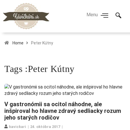
Home
Peter Kútny
Tags :Peter Kútny
V gastronómii sa ocitol náhodne, ale
inšpiroval ho hlavne zdravý sedliacky rozum
jeho starých rodičov
kavickari
24. októbra 2017