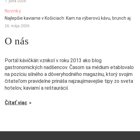
1. júna 2026
Novinky
Najlepšie kaviarne v Košiciach: Kam na výberovú kávu, brunch aj
26. mája 2026
O nás
Portál kávičkári vznikol v roku 2013 ako blog
gastronomických nadšencov. Časom sa médium etablovalo
na pozíciu silného a dôveryhodného magazínu, ktorý svojim
čitateľom pravidelne prináša najzaujímavejšie tipy zo sveta
hotelov, kaviarní a reštaurácií.
Čítať viac