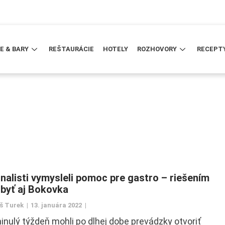
E & BARY
REŠTAURÁCIE
HOTELY
ROZHOVORY
RECEPT
nalisti vymysleli pomoc pre gastro – riešením
byť aj Bokovka
š Turek
13. januára 2022
nulý týždeň mohli po dlhej dobe prevádzky otvoriť