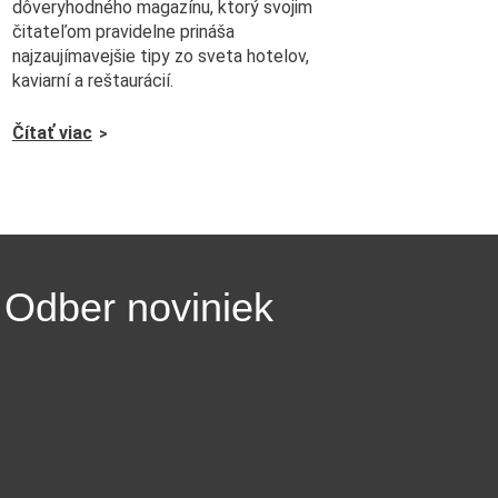
dôveryhodného magazínu, ktorý svojim
čitateľom pravidelne prináša
najzaujímavejšie tipy zo sveta hotelov,
kaviarní a reštaurácií.
Čítať viac
Odber noviniek