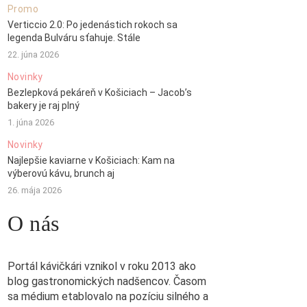
Promo
Verticcio 2.0: Po jedenástich rokoch sa
legenda Bulváru sťahuje. Stále
22. júna 2026
Novinky
Bezlepková pekáreň v Košiciach – Jacob’s
bakery je raj plný
1. júna 2026
Novinky
Najlepšie kaviarne v Košiciach: Kam na
výberovú kávu, brunch aj
26. mája 2026
O nás
Portál kávičkári vznikol v roku 2013 ako
blog gastronomických nadšencov. Časom
sa médium etablovalo na pozíciu silného a