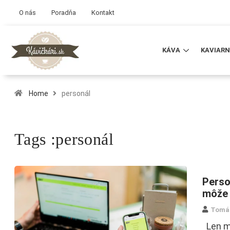
O nás
Poradňa
Kontakt
KÁVA
KAVIARN
Home
personál
Tags :personál
Perso
môže 
Tomá
Len mi