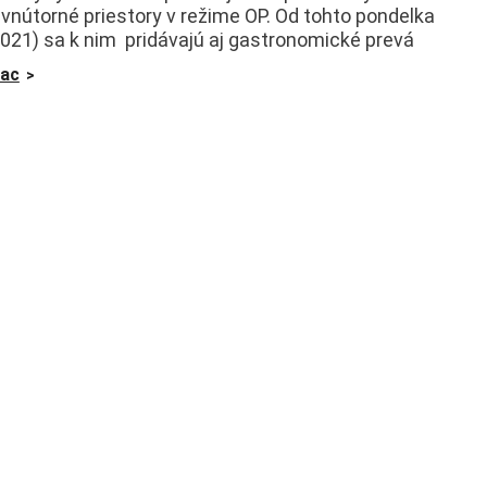
e vnútorné priestory v režime OP. Od tohto pondelka
2021) sa k nim pridávajú aj gastronomické prevá
iac