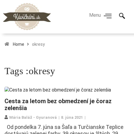
Home
okresy
Tags :okresy
Cesta za letom bez obmedzení je čoraz
zelenšia
Mária Baláž - Gyuranová
8. júna 2021
Od pondelka 7. júna sa Šaľa a Turčianske Teplice
dostávajú zelenej farby. 39 okresov je žltých, 29