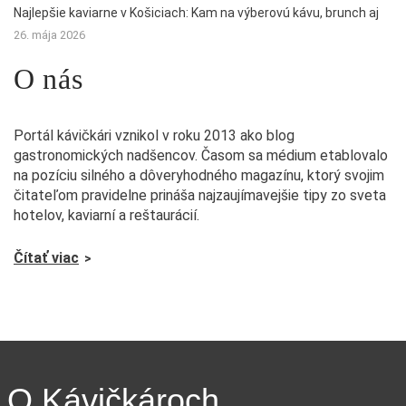
Najlepšie kaviarne v Košiciach: Kam na výberovú kávu, brunch aj
26. mája 2026
O nás
Portál kávičkári vznikol v roku 2013 ako blog
gastronomických nadšencov. Časom sa médium etablovalo
na pozíciu silného a dôveryhodného magazínu, ktorý svojim
čitateľom pravidelne prináša najzaujímavejšie tipy zo sveta
hotelov, kaviarní a reštaurácií.
Čítať viac
O Kávičkároch