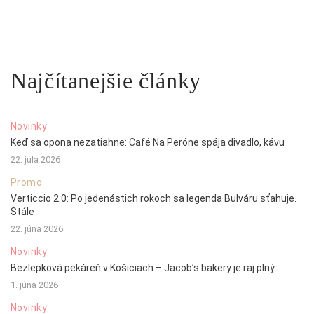
Najčítanejšie články
Novinky
Keď sa opona nezatiahne: Café Na Peróne spája divadlo, kávu
22. júla 2026
Promo
Verticcio 2.0: Po jedenástich rokoch sa legenda Bulváru sťahuje.
Stále
22. júna 2026
Novinky
Bezlepková pekáreň v Košiciach – Jacob’s bakery je raj plný
1. júna 2026
Novinky