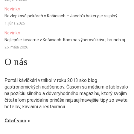
Novinky
Bezlepková pekáreň v Košiciach – Jacob’s bakery je raj plný
1. júna 2026
Novinky
Najlepšie kaviarne v Košiciach: Kam na výberovú kávu, brunch aj
26. mája 2026
O nás
Portál kávičkári vznikol v roku 2013 ako blog
gastronomických nadšencov. Časom sa médium etablovalo
na pozíciu silného a dôveryhodného magazínu, ktorý svojim
čitateľom pravidelne prináša najzaujímavejšie tipy zo sveta
hotelov, kaviarní a reštaurácií.
Čítať viac