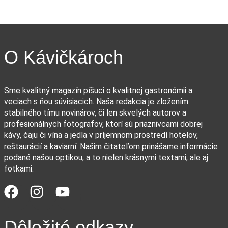
O Kávičkároch
Sme kvalitný magazín píšuci o kvalitnej gastronómii a
veciach s ňou súvisiacich. Naša redakcia je zložením
stabilného tímu novinárov, či len skvelých autorov a
profesionálnych fotografov, ktorí sú priaznivcami dobrej
kávy, čaju či vína a jedla v príjemnom prostredí hotelov,
reštaurácií a kaviarní. Našim čitateľom prinášame informácie
podané našou optikou, a to nielen krásnymi textami, ale aj
fotkami.
Dôležité odkazy