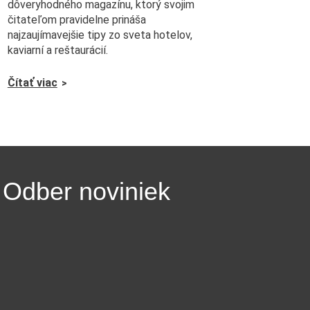
dôveryhodného magazínu, ktorý svojim
čitateľom pravidelne prináša
najzaujímavejšie tipy zo sveta hotelov,
kaviarní a reštaurácií.
Čítať viac
Odber noviniek