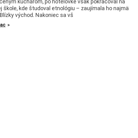
čeným kuchárom, po hotelovke však pokračoval na
j škole, kde študoval etnológiu – zaujímala ho najmä
 Blízky východ. Nakoniec sa vš
iac