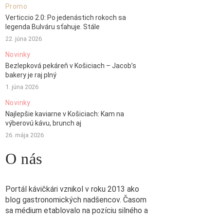
Promo
Verticcio 2.0: Po jedenástich rokoch sa
legenda Bulváru sťahuje. Stále
22. júna 2026
Novinky
Bezlepková pekáreň v Košiciach – Jacob’s
bakery je raj plný
1. júna 2026
Novinky
Najlepšie kaviarne v Košiciach: Kam na
výberovú kávu, brunch aj
26. mája 2026
O nás
Portál kávičkári vznikol v roku 2013 ako
blog gastronomických nadšencov. Časom
sa médium etablovalo na pozíciu silného a