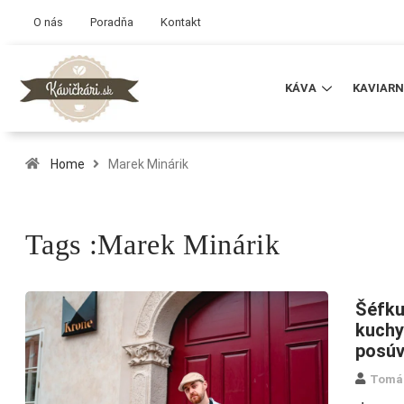
O nás
Poradňa
Kontakt
KÁVA
KAVIARN
Home
Marek Minárik
Tags :Marek Minárik
Šéfku
kuchy
posúv
Tomá