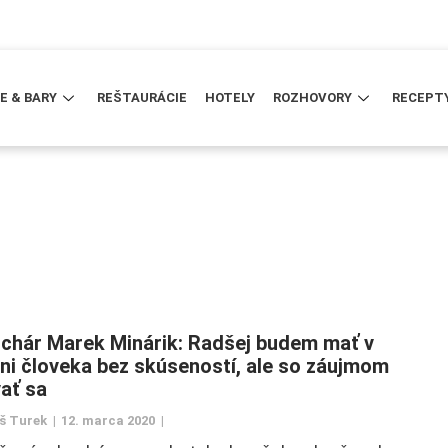
E & BARY
REŠTAURÁCIE
HOTELY
ROZHOVORY
RECEPT
chár Marek Minárik: Radšej budem mať v
ni človeka bez skúseností, ale so záujmom
ať sa
š Turek
12. marca 2020