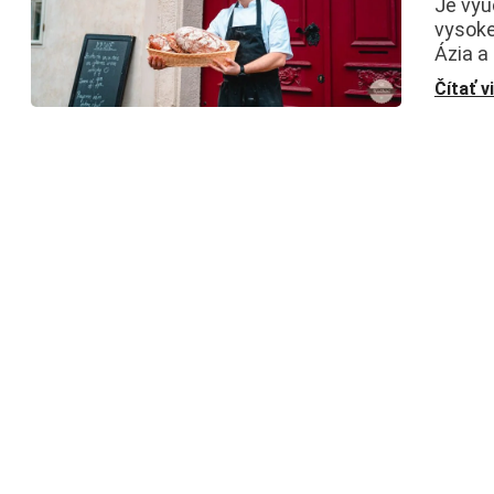
Je vyu
vysoke
Ázia a
Čítať v