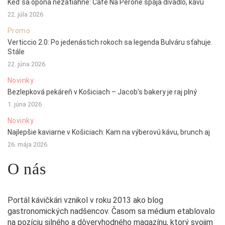
Keď sa opona nezatiahne: Café Na Peróne spája divadlo, kávu
22. júla 2026
Promo
Verticcio 2.0: Po jedenástich rokoch sa legenda Bulváru sťahuje.
Stále
22. júna 2026
Novinky
Bezlepková pekáreň v Košiciach – Jacob’s bakery je raj plný
1. júna 2026
Novinky
Najlepšie kaviarne v Košiciach: Kam na výberovú kávu, brunch aj
26. mája 2026
O nás
Portál kávičkári vznikol v roku 2013 ako blog
gastronomických nadšencov. Časom sa médium etablovalo
na pozíciu silného a dôveryhodného magazínu, ktorý svojim