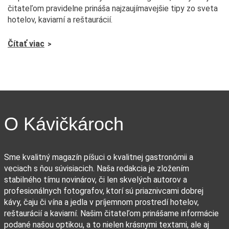
čitateľom pravidelne prináša najzaujímavejšie tipy zo sveta
hotelov, kaviarní a reštaurácií.
Čítať viac
O Kávičkároch
Sme kvalitný magazín píšuci o kvalitnej gastronómii a
veciach s ňou súvisiacich. Naša redakcia je zložením
stabilného tímu novinárov, či len skvelých autorov a
profesionálnych fotografov, ktorí sú priaznivcami dobrej
kávy, čaju či vína a jedla v príjemnom prostredí hotelov,
reštaurácií a kaviarní. Našim čitateľom prinášame informácie
podané našou optikou, a to nielen krásnymi textami, ale aj