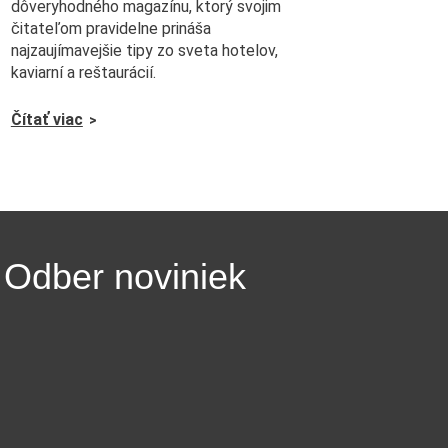
dôveryhodného magazínu, ktorý svojim
čitateľom pravidelne prináša
najzaujímavejšie tipy zo sveta hotelov,
kaviarní a reštaurácií.
Čítať viac
Odber noviniek