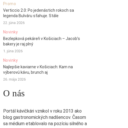
Promo
Verticcio 2.0: Po jedenástich rokoch sa
legenda Bulváru sťahuje. Stále
22. júna 2026
Novinky
Bezlepková pekáreň v Košiciach – Jacob’s
bakery je raj plný
1. júna 2026
Novinky
Najlepšie kaviarne v Košiciach: Kam na
výberovú kávu, brunch aj
26. mája 2026
O nás
Portál kávičkári vznikol v roku 2013 ako
blog gastronomických nadšencov. Časom
sa médium etablovalo na pozíciu silného a