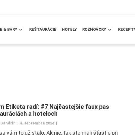
E & BARY
REŠTAURÁCIE
HOTELY
ROZHOVORY
RECEPT
 Etiketa radí: #7 Najčastejšie faux pas
tauráciách a hoteloch
 Sandrin
4. septembra 2024
sa vám to už stalo. Ak nie, tak ste mali šťastie pri