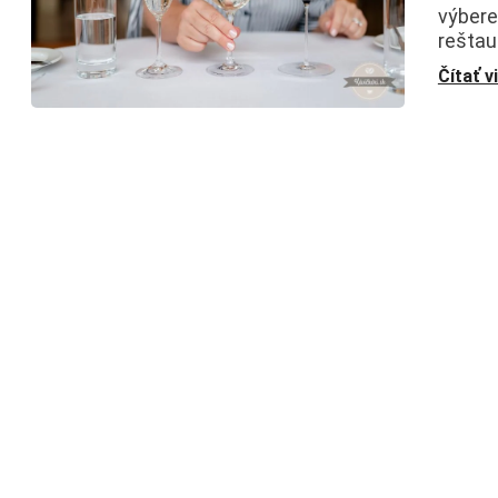
výbere
reštau
Čítať v