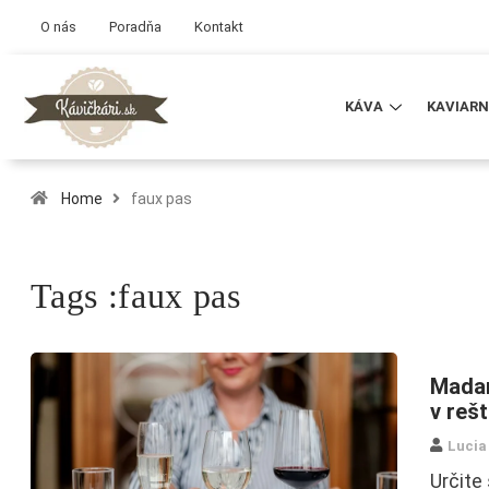
O nás
Poradňa
Kontakt
KÁVA
KAVIARN
Home
faux pas
Tags :faux pas
Madam
v reš
Lucia
Určite 