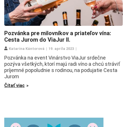
Pozvánka pre milovníkov a priateľov vína:
Cesta Jurom do ViaJur II.
Katarína Kántorová
19. apríla 2023
Pozvánka na event Vinárstvo ViaJur srdečne
pozýva všetkých, ktorí majú radi víno a chcú stráviť
príjemné popoludnie s rodinou, na podujatie Cesta
Jurom
Čítať viac