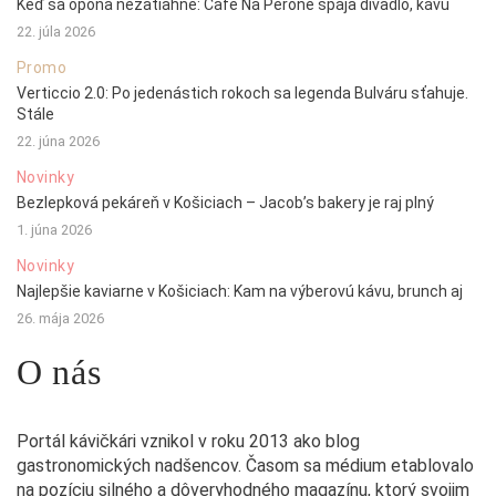
Keď sa opona nezatiahne: Café Na Peróne spája divadlo, kávu
22. júla 2026
Promo
Verticcio 2.0: Po jedenástich rokoch sa legenda Bulváru sťahuje.
Stále
22. júna 2026
Novinky
Bezlepková pekáreň v Košiciach – Jacob’s bakery je raj plný
1. júna 2026
Novinky
Najlepšie kaviarne v Košiciach: Kam na výberovú kávu, brunch aj
26. mája 2026
O nás
Portál kávičkári vznikol v roku 2013 ako blog
gastronomických nadšencov. Časom sa médium etablovalo
na pozíciu silného a dôveryhodného magazínu, ktorý svojim