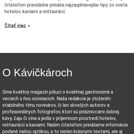
čitateľom pravidelne prináša najzaujímavejšie tipy zo sveta
hotelov, kaviarní a reštaurácií.
Čítať viac
O Kávičkároch
Sme kvalitný magazín píšuci o kvalitnej gastronómii a
veciach s ňou súvisiacich. Naša redakcia je zložením
stabilného tímu novinárov, či len skvelých autorov a
profesionálnych fotografov, ktorí sú priaznivcami dobrej
kávy, čaju či vína a jedla v príjemnom prostredí hotelov,
reštaurácií a kaviarní. Našim čitateľom prinášame informácie
podané našou optikou, a to nielen krásnymi textami, ale aj